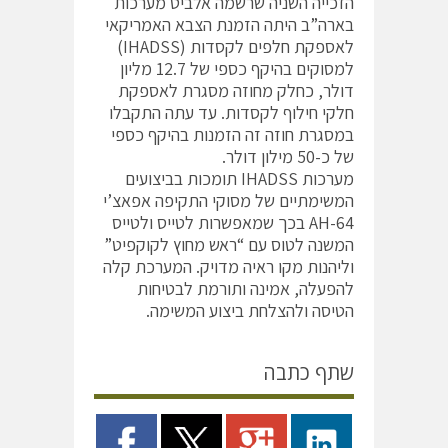
הזכייה השניה שרשמה אלביט מערכות
בארה”ב היתה הזמנת הצבא האמריקאי
לאספקת חלפים לקסדות (IHADSS)
למסוקים בהיקף כספי של 12.7 מליון
דולר, כחלק מחוזה מסגרת לאספקת
חלקי חילוף לקסדות. עד עתה התקבלו
במסגרת חוזה זה הזמנות בהיקף כספי
של כ-50 מילון דולר.
מערכות IHADSS תומכות בביצועים
המשימתיים של מסוקי התקיפה אפאצ’י
AH-64 בכך שמאפשרות לטייס ולטייס
המשנה לטוס עם “ראש מחוץ לקוקפיט”
וליהנות מקו ראיה מדויק. המערכת קלה
להפעלה, אמינה ותורמת לבטיחות
הטיסה ולהצלחת ביצוע המשימה.
שתף כתבה