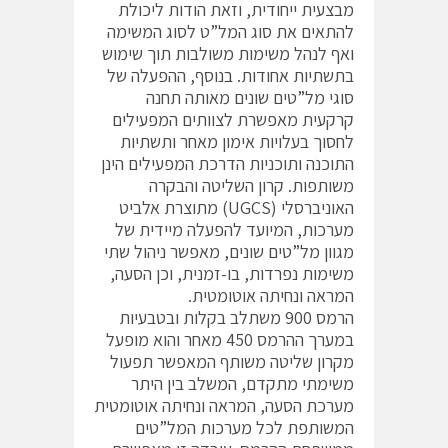
מבצעית ייחודית, וזאת הודות ליכולת
להתאים את סוג המל”ט לסוג המשימה
ואף לנהל משימות משולבות תוך שימוש
בתשתיות אחודות. בנוסף, ההפעלה של
סוגי מל”טים שונים מאותה תחנה
קרקעית מאפשרת לצוותים המפעילים
לחסוך בעלויות אימון מאחר ותשתיות
התוכנה ותוכניות הדרכת המפעילים הינן
משותפות. קרון השליטה והבקרה
האוניברסלי (UGCS) מתוצרת אלביט
מערכות, המיועד להפעלה מיידית של
מגוון מל”טים שונים, מאפשר ניהול שתי
משימות נפרדות, בו-זמנית, וכן הסעה,
המראה ונחיתה אוטומטית.
הרמס 900 משתלב בקלות ובטבעיות
במערך ההרמס 450 מאחר והוא מופעל
מקרון שליטה משותף המאפשר תפעול
משימתי מתקדם, המשלב בין היתר
מערכת הסעה, המראה ונחיתה אוטומטית
המשותפת לכל מערכות המל”טים