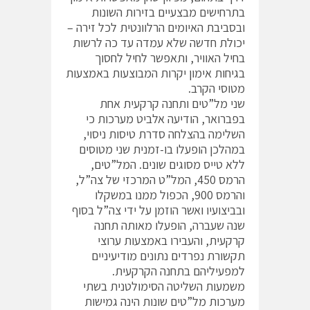
בתרחישים מבצעיים בזירות השונות
ובסביבת האיומים הרלוונטית לכל זירה –
יכולת חדשה שלא עמדה עד כה לרשות
בחיל האוויר, ותאפשר לחיל לחסוך
בגיחות אימון יקרות המבוצעות באמצעות
מטוסי הקרב.
שני מל”טים ותחנה קרקעית אחת
בפברואר, הודיעה אלביט מערכות כי
השלימה בהצלחה סדרת טיסות ניסוי,
במהלכן הופעלו בו-זמנית שני מטוסים
ללא טייס מסוגים שונים. המל”טים,
הרמס 450, המל”ט המרכזי של צה”ל,
והרמס 900, הכפול ממנו במשקלו
ובביצועיו ואשר הוזמן על ידי צה”ל בסוף
שנה שעברה, הופעלו מאותה תחנה
קרקעית, והעבירו באמצעות ערוצי
תקשורת נפרדים נתונים מודיעיניים
למפעיליהם בתחנה הקרקעית.
משמעות השליטה הסימולטנית בשתי
מערכות מל”טים שונות הינה גמישות