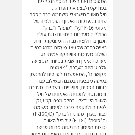
המטוסים ואת הציוד הנוסף הנכללים
בפרויקט ולבצע את הפרויקט.
חיל האוויר הישראלי משתמש כבר מספר
שנים במערכות האימון והסימולציה של
מטוסי F-16 “נץ”, “סופה” ו”ברק”,
הכוללים מערכות דימוי ותצוגת עולם
חיצון ברזולוציה גבוהה המעניקות זווית
ראייה רחבה של 180 מעלות מתא הטייס
ושילוב מערכות אוויוניקה אמיתיות.
מערכת אימון חדשנית במיוחד שמציעה
אלביט הינה מערכת “מאמנים
מקושרים”, המאפשרת לטייסים להתאמן
בטיסה מבצעית במבנה ובשילוב עם
כוחות נוספים, אוויריים ויבשתיים. מערכת
זו מוכנסת לתכנית האימונים של חיל
האוויר הישראלי, כחלק מפרויקט ענק
לפיתוח ולהקמת מרכז לאימון משימתי
עבור מערך מטוסי ה”ברק” (F-16C/D)
וה”סופה” (F-16I) של חיל האוויר.
יכולות האימון החדישות מהוות פריצת
דרך בתחום, מכיוון שהן מאפשרות אימון