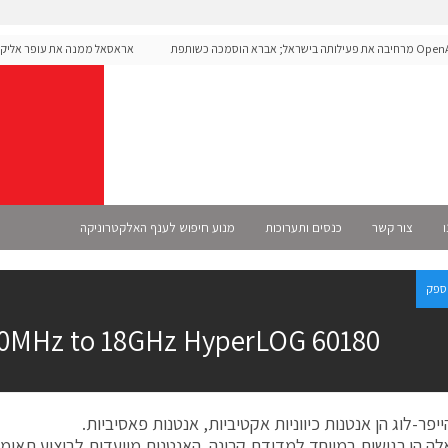
OpenAI מרחיבה את פעילותה בישראל; אברא הוסמכה כשותפת
אראסאל ממנה את עופר אליקים 
רשמית
ו
צור קשר
כנסים ותערוכות
מנוע חיפוש לענף האלקטרוניקה
ספק
0MHz to 18GHz HyperLOG 60180
יפר-לוג הן אנטנות כיווניות אקטיביות, אנטנות פאסיביות.
לה הן רגישות במיוחד למדידת קרינה. האנטנות מיועדות לביצוע תאימ