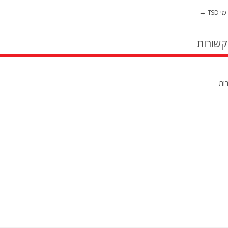
TSD
→
קשורות
רות