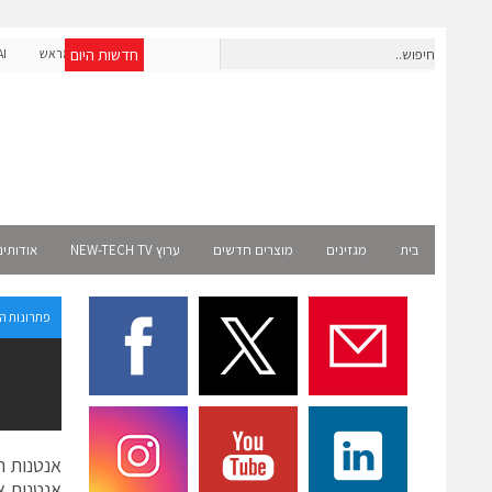
חדשות היום
חברת IAIG גייסה 6 מיליון דולר להקמת חברות תוכנה שנבנו מראש
לעידן ה-AI
Select 
בית
מגזינים
מוצרים חדשים
ערוץ NEW-TECH TV
אודותינ
פתרונות ה
אנטנות הי
אנטנות א