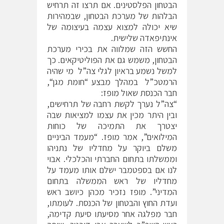
הבטחון הפלסטינים. אם תרצו זה תרחיש
הבלהות של מערכת הבטחון, שבמהירות
שיא יכולה למצוא עצמה בעיצומה של
אינתיפאדה שלישית.
החשש הזה שמלווה את בכירי מערכת
הבטחון, משמש גם את הפוליטיקאים. כך
למשל נשמע בראיון לגלי צה”ל מי שהיה
הרמטכ”ל במהלך מבצע “חומת מגן“,
חבר הכנסת שאול מופז:
“צה”ל נערך לקשת רחבה של תרחישים,
ובין היתר מכין את עצמו למציאות שבה
יצטרך את התמיכה של כוחות
המילואים”, אמר מופז. “מעמד הביניים
משלם ביוקר על מחדליו של נתניהו
וממשלתו בתחום החברתי והכלכלי. אבוי
לנו אם בספטמבר ישלם אותו מעמד על
מחדליו של ראש הממשלה בתחום
המדיני”. מופז נזכיר מכהן כיושב ראש
ועדת החוץ והבטחון של הכנסת. לעומתו,
חבר מפלגה אחר מסיעתו סיעת קדימה,