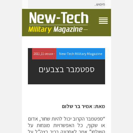
T
o
g
g
l
e
New-Tech Military Magazine
- אוגוסט 11, 2011
N
a
ספטמבר בצבעים
v
i
g
a
t
i
o
מאת: אמיר בר שלום
n
M
e
“ספטמבר הקרוב יכול להיות שחור, אדום
n
או שקוף, כל האפשרויות מונחות על
u
השולחן” אמר לאחרונה בכיר בצה”ל על