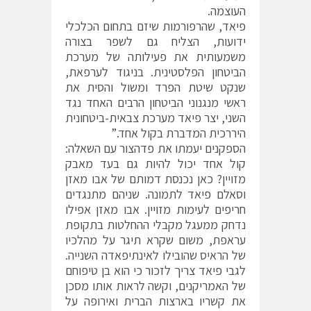
העוצמה.
פיאד, שהרפורמות שיזם בתחום הכלכלי
ידועות, הצליח גם לשפר בצורה
משמעותית את פעילותה של מערכת
הביטחון הפלסטינית. בניגוד לערפאת,
שנקט שיטת הפרד ומשול והסית את
ראשי מנגנוני הביטחון הרבים האחד נגד
השני, יצר פיאד מערכת צבאית-ביטחונית
היררכית המדברת בקול אחד.”
הספקנים יעמתו את פדהצור עם השאלה:
קול אחד יכול להיות גם בעד מאבק
מזויין? כאן נכנסת דמותם של אבו מאזן
וסאלם פיאד לתמונה. שניהם מתנגדים
חריפים לעימות מזויין. אבו מאזן אפילו
נדחק ממעגל מקבלי ההחלטות בתקופת
עראפת, משום שקרא תיגר על מהלכיו
של הראיס שהובילו לאינתיפאדה השנייה.
לגבי פיאד צריך לזכור כי הוא בן טיפוחם
של האמריקנים, וקשה לראות אותו מסכן
את קשריו בארצות הברית ואירופה על