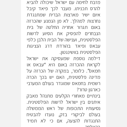
מזבח לחימה עם ישראל שיכולה להביא
להרס תכניתו. מעבר לכך פיאד קיבל
איום ישיר מארצות הברית שמתנגדת
נחרצות למהלך. לא מן הנמנע שהכרזה
באום תגרור אחריה החלטה של בית
הנבחרים להפסיק את הסיוע לרשות
הפלסטינית, וענישה של הבית הלבן כלפי
עבאס ופיאד בהורדת דרג הנציגות
הפלסטינית בוושינגטון.
דילמה נוספת שמעסיקה את ישראל
לקראת ההכרזה באום היא “עבאס או
חמאס”. כלומר, במקרה של הכרזה על
מדינה פלסטינית, האם יש בכך הכרה
רשמית בחמאס שמוגדר בעולם המערבי
כארגון טרור?
בינתיים מאחורי הקלעים מתנהל מאבק
איתנים בין ישראל לרשות הפלסטינית.
נסיעותיו התכופות של ראש הממשלה
בעולם לביקורי בזק, נועדו להבטיח
התנגדות להצעה, אם כי לא תמיד
בהצלחה.