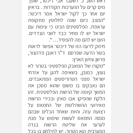
ראש השב”כ לשעבר אבי דיכטר, שופך
מים קרים על ההערכות הקודרות . בראיון
יום אחר כך לקול ישראל אמר דיכטר:
“המצב כיום שונה לחלוטין מתקופת
עראפת. הפלסטינים הבינו כי עימות עם
ישראל יש לו מחיר כבד לשני הצדדים.
היום יש להם מה להפסיד… “.
חיזוק לדעה הזו של דיכטר אפשר לראות
בטור הדעה שפרסם ד”ר ראובן פדהצור,
פרשן עיתון הארץ:
“מקורו של המאבק הפלסטיני בטרור לא
נעוץ, כמובן, בשאיפה להגן על אזרחי
ישראל מפני הטרוריסטים המתאבדים.
הם נאבקים בו משום שהוא מסכן את
המשך קיומה של הרשות הפלסטינית. זהו
הלקח שהפיקו אבו מאזן ובכירי הרשות
מאירועי ההשתלטות של החמאס על
רצועת עזה. והיות שאחד הכלים שבהם
מנסה החמאס לעשות שימוש על מנת
לערער את שליטת הרשות בגדה
המערבית הוא הטרור, יש להילחם בו בכל