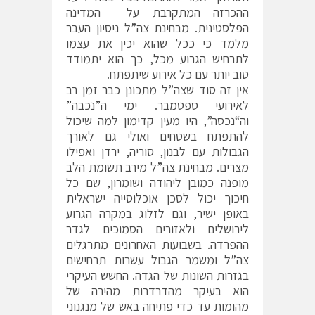
ההכרזה המתקרבת על המדינה
הפלסטינית. מבחינת צה”ל ניסיון העבר
מלמד כי ככל שהוא יכין את עצמו
לתרחיש הגרוע מכל, כך הוא יתמודד
טוב יותר עם כל אירוע שיתפתח.
אין זה סוד שצה”ל מתכונן כבר זמן רב
לאירועי ספטמבר. ימי ה”נכבה”
וה“נכסה”, היו מעין קדימון למה שיכול
להתפתח בשטחים ואולי גם לאורך
הגבולות עם לבנון, סוריה, ירדן ואפילו
מצרים. מבחינת צה”ל מירב תשומת הלב
מופנה כמובן ליהודה ושומרון, שם כל
חיכוך יכול לסכן אוכלוסייה ישראלית
באופן ישיר, וגם לזלוג במקרה הגרוע
לירושלים ולאזורים הסמוכים לגדר
ההפרדה. בשבועות האחרונים מתרגלים
צה”ל ומשמר הגבול עשרות תרחישים
בגזרות השונות של הגדה. החשש העיקרי
הוא בעיקר מהדרדרות מהירה של
מהומות עד כדי פתיחה באש של מנגנוני