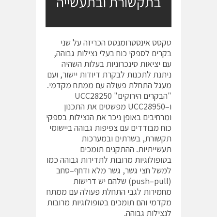
בתקשורת ובתעשייה
טקסס אינסטרומנטס הכריזה על שני
בקרים לספקי כוח בעלי נצילות גבוהה,
עם יציאות סינכרוניות בעלות השהיה
ניתנת לתכנות לבקרת דיודות יישור, ועם
מעגל התחלת פעולה עם ממתח מקדמי.
"הבקרים הירוקים" UCC28250
ו–UCC28950 מפשטים את התכנון
ומרחיבים באופן ניכר את הנצילות בספקי
כוח מבודדים עם צפיפות גבוהה ביישומי
תקשורת, בשרתים ובמערכות
תעשייתיות. ההתקנים תומכים
בטופולוגיות מרובות לתדירות גבוהה כמו
למשל חצי גשר, גשר מלא ודחף–סחב
(push–pull) שלהם יש דרישות
מחמירות לגבי התחלת פעולה עם ממתח
מקדמי והם תומכים בטופולוגיות מרובות
לנצילות גבוהה.