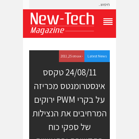
T
o
g
g
l
e
Latest News
- אוגוסט 25, 2011
N
a
24/08/11 טקסס
v
i
אינסטרומנטס מכריזה
g
a
t
על בקרי PWM ירוקים
i
o
המרחיבים את הנצילות
n
M
e
של ספקי כוח
n
u