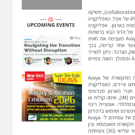
חברת אוויה, ספקית גלובלית של תקשורת עסקית ומערכות ושירותי שיתופיות (collaboration), משיקה
את אפליקציית Avaya Flare® Communicator עבור מכשירי טאבלט מסוג iPad של אפל. האפליקציה
ו לחלק ממערך הטלפוניה בארגון. אפליקציה
 של הדור הבא ברשתות
Wi-Fi וברשתות הדור השלישי (3G). אפליקציית Avaya Flare® Communicator מעצימה את חווית
עד אחד קדימה, בכך
Ava עם טאבלט מוביל בשוק הצרכני. ניתן להוריד
את אפליקציית Avaya Flare Communicator מחנות האפליקציות של Apple ובמהלך השנה צפויים
אפליקציית Avaya Flare Communicator מתאפשרת הודות לארכיטקטורת התקשורת של Avaya
ייחים וניידים. האפליקציה
חברי הארגון מכרטיסי
ה'קונטקט'. לאחר איתור המיקום ניתן לעשות שימוש באופציות של מסרים מיידיים (IM), שיחה קולית או
 כמו כן, ניתן יהיה לנהל שתי שיחות בו זמנית על ידי שימוש ב- iPad ובסלולרי. אופציית ריבוי
עידה באינטרנט ושימוש בדפדפן
ה-iPad. אפשרות נוספת היא ביצוע חיפוש בתיקיה הארגונית והוספת קונטקטים של עמיתים ל- Avaya
ב בין תקשורת מאובטחת ובין
שיתופיות מרחוק, על ידי שימוש בנקודות חמות של Wi-Fi או בקישוריות של דור שלישי (3G) והפחתת