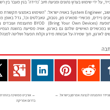
ייד, על ידי שימוש בערוץ נתונים ומניעת חיוב 'נדידה' בגין מעבר בין ר
נחום קלישוב, System Engineer באוויה ישראל: "השימוש באמצע
ים ניידים, מכשירי סמארט פון, נטבוק, טאבלטים וכו', גדל באופן מ
Apple. תופעת D (Bring Your Own Devices
במכשירים האישיים שלהם גם בארגון. אוויה מסייעת בהשגת הגמיש
 לארגון, תוך שמירה על אבטחת מידע וקלות תפעול ושליטה למנהלי IT
תבה
יידר התמנתה לנציגת אמרסון בישראל.
→
←
בדרום אמריקה