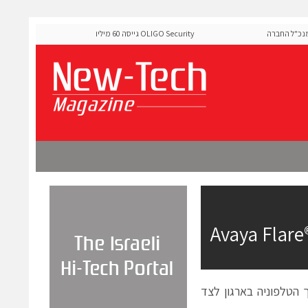
ל החברה
OLIGO Security גייסה 60 מיליון דולר להרחבת פלטפורמת אבטחת
ה-Runtime בעידן מתקפות ה-AI
iPa והפיכתו לחלק ממערך הטלפוניה בארגון לצד