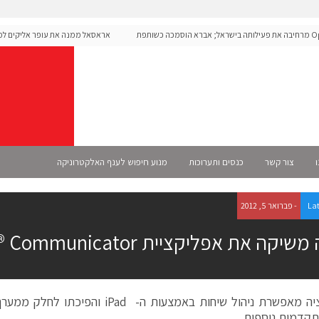
Open מרחיבה את פעילותה בישראל; אברא הוסמכה כשותפת
אראסאל ממנה את עופר אליקים למנכ"
ו
צור קשר
כנסים ותערוכות
מנוע חיפוש לענף האלקטרוניקה
La
- פברואר 5, 2012
יקה את אפליקציית Avaya Flare® Communicator
האפליקציה מאפשרת ניהול שיחות באמצעות ה- d
תקדמות נוספות