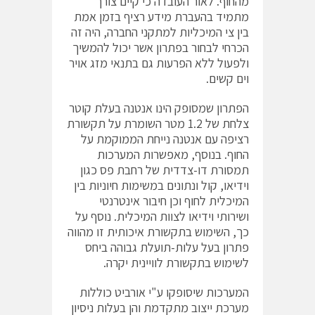
מהחוף. לאור העובדה כי קיים צורך
מתמיד בהעברת מידע רציף בזמן אמת
בין צי המיכליות למתקני החברה, היה זה
הכרחי לבחור בפתרון אשר יכול להמשיך
ולפעול ללא הפרעות גם בתנאי מזג אויר
וים קשים.
הפתרון שמסופק הינו אנטנה בעלת קוטר
צלחת של 1.2 מטר השומרת על תקשורת
רציפה עם אנטנה נייחת הממוקמת על
החוף. בנוסף, מאפשרות המערכות
תמסורת דו-צדדית של רחבת פס כגון
וידיאו, קול ונתונים במשימות חיוניות בין
המיכלית לחוף וכן חיבור אינטרנטי
ושירותי וידיאו לצוות המיכלית. נוסף על
כך, השימוש בתקשורת איכותית זו מהווה
פתרון בעל עלות-תועלת גבוהה ביחס
לשימוש בתקשורת לוויינית יקרה.
המערכות שיסופקו ע"י אורביט כוללות
מערכת ייצוב מתקדמת והן בעלות ניסיון