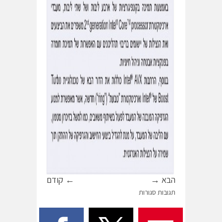
הבא →
← קודם
תגובות סגורות