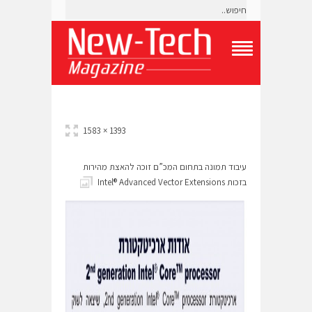
T
o
g
g
l
e
1393 × 1583
N
a
v
עיבוד תמונה בתחום המכ”ם זוכה להאצת מהירות
i
בזכות Intel® Advanced Vector Extensions
g
a
t
i
o
n
M
e
n
u