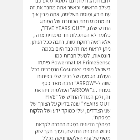
לחברות הגדולות וגם לסטארט אפ כבר
בשלב הראשוני וכאשר אתה מחבר את זה
עם הידע ומוטת השליטה, אתה מבין איך
זה מתכנס תחת הכותרת של המותג
החדש שלנו, “FIVE YEARS OUT”,
כלומר לא הסתכלות חד מימדית צרה ,
אלא ראיה רחוקת טווח, רחבה ככל הניתן.
ניתן לראות את זה כבר היום בכמה
דוגמאות, למשל חברות כמו
PrimeSense או Powermat פיתחו
בישראל מוצרי Cosumer הנמכרים בכל
העולם. הטמעה של רכיב שלי בפיתוח
שווה ל-“ARROW“ הרבה מאד כסף
בעתיד. ב”ARROW“ העולמית זיהו את
זה, ולכן המודל החדש של “FIVE
YEARS OUT” עונה בדיוק על הצורך של
שני הצדדים, שלי כמוקד ידע ושל הלקוח
כמפתח”.
במהלך הדיונים במטה החברה לקראת
גיבוש התכנית החדשה, נערך חקר שוק
מקיף של ענף האלקטרוניקה בכלל