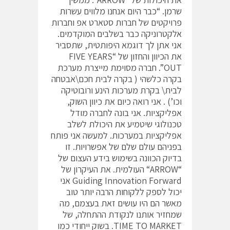
שרמן. “כבר היום אנחנו מלווים עשרות
פרויקטים של חברות סטארט אפ וחברות
אלקטרוניקה כבר בשלבים המוקדמים.
אני אתן לך דוגמא היפותטית, שתסביר
את הכיוון והחזון של “FIVE YEARS
OUT”. חברה מסוימת מייצרת מערכת
בקרה כלשהי ( בקרה לבית חכם\אבטחה
לבית\ בקרת מערכות הינע ורובוטיקה
וכו’) . אני רואה כיום את כיוון השוק,
אפליקציות. אני בונה לחברה מודל
טכנולוגי שיטמיע את היכולת לשלב
אפליקציות במערכות. למעשה אני פותח
בפניהם עולם שלם של אפשרויות. זו
בדיוק הכוונה בשימוש בידע העצום של
“ARROW“ העולמית. את העיקרון של
Guiding Innovation Forward אני
יכול לספק ללקוחות הרבה יותר טוב
מאשר הם היו עושים זאת בעצמם, מה
שמחזיר אותנו לנקודת ההתחלה, של
TIME TO MARKET. בשוק ייחודי כמו