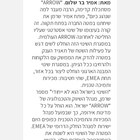
מאת: אמיר בר שלום.
“
ARROW
“
מסתכלת קדימה, הרבה מעבר למה
שנהוג כיום“, פותח אמיר שרמן את
שיחתנו במטה החברה בפתח תקווה. זה
קורה בעיצומו של שינוי אסטרטגי שעליו
החליטה לאחרונה ARROW העולמית.
במסגרת השינוי הזה הוחלט לשים דגש
על פעילות השטח של תאגיד הענק
במטרה להדק את הממשק עם הלקוחות
ולהרחיבו ככל הניתן. במסגרת שינוי
המבנה הארגוני הוחלט ליצור בכל אזור,
תחת EMEA, שתי חטיבות: מכירות
ותמיכה טכנית.
“השינוי בישראל הוא לא ייחודי” מספר
שרמן, מנהל השיווק והטכנולוגיה של
“ARROW“ ישראל. הוא הוחל על כל
מדינות אירופה, כך שבפועל מנהל
המכירות והתמיכה הטכנית כפופים היום
ישירות למנהל החלק הדרומי של EMEA.
המטרה של השינוי היא לשנות את
האסטרטגיה העסקית שלנו. הרעיון