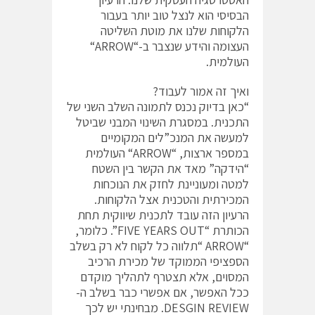
הבסיסי הוא לנצל טוב יותר בעבור
הלקוחות שלנו את מוטת השליטה
העצומה והידע שנצבר ב-“ARROW“
העולמית.
ואיך זה אמור לעבוד?
“כאן בדיוק נכנס לתמונה השלב השני של
התכנית. במסגרת השינוי המבני שביטל
למעשה את המנכ”לים המקומיים
במספר ארצות, “ARROW“ העולמית
“הידקה” מאד את הקשר בין השטח
למטה ומעוניינת לחזק את הנוכחות
המכירתית והטכנית אצל הלקוחות.
הרעיון הזה עובד לתכנית שיווקית תחת
הכותרת “FIVE YEARS OUT”. כלומר,
“ARROW “תלווה כל לקוח לא רק בשלב
הספציפי הממוקד של מכירת הרכיב
המסוים, אלא תצטרף לתהליך מוקדם
ככל האפשר, אם אפשרי כבר בשלב ה-
DESGIN REVIEW. מבחינתי יש לכך