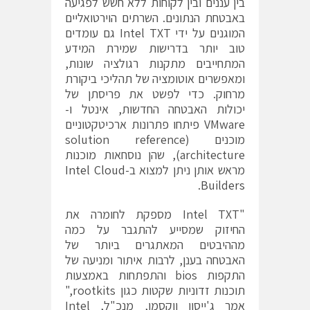
בין עננים ובין לקוחות ללא חשש לפגיעה
באבטחת הנתונים. השרתים הוירטואליים
המוגנים על ידי Intel TXT גם עומדים
טוב יותר בדרישות שמירת המידע
המתחייבים מתקנות רגולציה שונות,
ומאפשרים אוטומציה של תהליכי ביקורת
מרחוק. כדי לפשט את פריסתן של
יכולות האבטחה החדשות, אינטל ו-
VMware פיתחו פתרונות ארכיטקטוניים
מוכנים (solution reference
architecture), שהן נוסחאות מוכנות
מראש אותן ניתן למצוא ב-
Intel Cloud
.
Builders
"Intel TXT מספקת לחומרה את
החיזוק שמסייע להתגבר על כמה
מההיבטים המאתגרים ביותר של
האבטחה בענן, לרבות איתור ומניעה של
התקפות bios והתפתחות באמצעות
תוכנות זדוניות שקטות כגון rootkits,"
אמר ג'ייסון ווקסמן, מנכ"ל, Intel