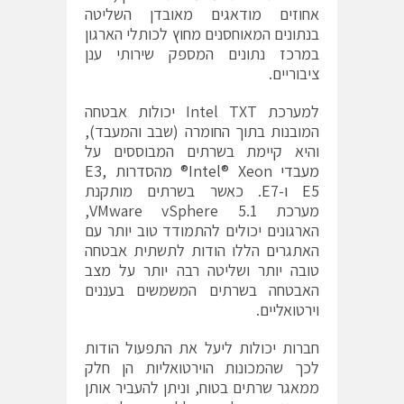
אחוזים מודאגים מאובדן השליטה
בנתונים המאוחסנים מחוץ לכותלי הארגון
במרכז נתונים המספק שירותי ענן
ציבוריים.
למערכת Intel TXT יכולות אבטחה
המובנות בתוך החומרה (שבב והמעבד),
והיא קיימת בשרתים המבוססים על
מעבדי Intel® Xeon® מהסדרות E3,
E5 ו-E7
. כאשר בשרתים מותקנת
מערכת VMware vSphere 5.1,
הארגונים יכולים להתמודד טוב יותר עם
האתגרים הללו הודות לתשתית אבטחה
טובה יותר ושליטה רבה יותר על מצב
האבטחה בשרתים המשמשים בעננים
וירטואליים.
חברות יכולות ליעל את התפעול הודות
לכך שהמכונות הוירטואליות הן חלק
ממאגר שרתים בטוח, וניתן להעביר אותן