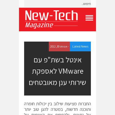
T
o
g
g
l
e
Latest News
- אוגוסט 30, 2012
N
a
אינטל בשת"פ עם
v
i
VMware לאספקת
g
a
t
שירותי ענן מאובטחים
i
o
n
M
e
החברות מציעות שילוב בין יכולות חומרה
n
ותוכנה חדשות, במטרה להגן טוב יותר
u
על נתונים, ולהפחית את האיומים על