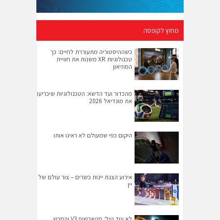
מחוץ לקופסה
כשההיסטוריה מתעוררת לחיים: כך
טכנולוגיות XR משנות את חוויית
המוזיאון
מהכדור ועד הדשא: הטכנולוגיות שיכריעו
את מונדיאל 2026
היקום כפי שמעולם לא ראינו אותו
אירוע הצגת יינות כשרים – צור עולם של
יין
לא עוד טיל: סטארשיפ V3 והמרוץ