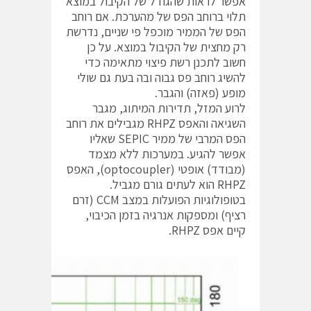
אפשר לראות שהגודל של הקיבול במוצא
תלוי ברוחב הפס של מהערכת. אם רוחב
הפס של הממיר מוכפל פי שניים, נדרשת
רק מחצית של הקיבול במוצא. על כן
חשוב לתכנן רשת פיצוי מתאימה כדי
להשיג רוחב פס גבוה ובה בעת גם שולי
מופע (פאזה) והגבר.
לרוע המזל, תדירות המיתוג, מגבר
השגיאה והאפס RHPZ מגבילים את רוחב
הפס המרבי של ממיר SEPIC שאליו
אפשר להגיע. במערכות ללא מצמד
(מבודד) אופטי (optocoupler), האפס
RHPZ הוא לעתים גורם מגביל.
בטופולוגיות הפועלות במצב CCM (זרם
רציף) ומספקות אנרגיה בזמן הכיבוי,
קיים אפס RHPZ.