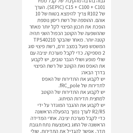
גבוה בהרבה מהקיבול של קבל ממיר
SEPIC) C15 + C100 + C101). הערך
של R102 צריך להימצא בטווח של 10
אוהם. ההוספה של רשת ריסון נוספת
הופכת את תכנון הפיצוי לקל יותר מאחר
שההשפעה של הקוטב הכפול השני תהיה
קטנה יותר. מאחר שהבקר TPS40210
המשמש פועל במצב זרם, רשת פיצוי סוג
2 מספיקה. כדי לקבל מערכת יציבה עם
שולי מופע ושולי הגבר טובים, יש לקבוע
את האפס ואת הקוטב של רשת הפיצוי
בדרך הבאה:
יש לקבוע את התדירות של האפס
לתדירות של fRC_pole.
יש לקבוע את התדירות של הקוטב
למחצית תדירות המיתוג.
יש לקבוע את ההגבר המוגדר על ידי
R2/R5 לערך נמוך בהפעלה הראשונה
כדי לקבל מערכת יציבה. אחרי המדידה
הראשונה של החוג באמצעות נתח תגובת
תדר, אפשר להגדיל את התדירות. שולי