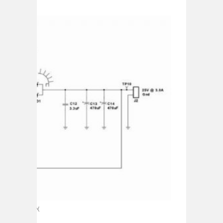
איור 2: תרשים של ממיר SEPIC ל-75 וואט