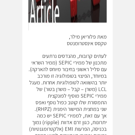
מאת פלוריאן מילר,
טקסס אינסטרומנטס
לעתים קרובות, מהנדסים נרתעים
מתכנון של ממירי SEPIC (ממיר השראי
עם סליל ראשוני בחיבור מיוחס להארקה).
במיוחד, הפיצוי בטופולוגיה זו מורכב
יותר בהשוואה לטופולוגיות אחרות. מעגל
LCL (משרן – קבל – משרן בטור) של
ממירי SEPIC מוסיף לפונקצית
התמסורת שלו קוטב כפול נוסף ואפס
שני במחצית המישור הימנית (RHPZ).
אך עם זאת, לממירי SEPIC יש כמה
יתרונות, כגון זרם אדוות (ripple) נמוך
בכניסה, הפרעות EMI (אלקטרומגנטיות)