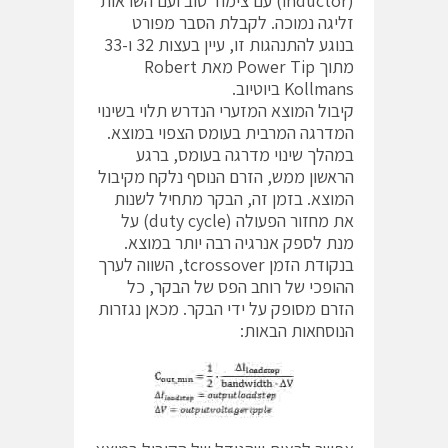
(inductor) עם צימוד טוב ועם השראות
זליגה נמוכה. לקבלת הסבר מפורט
בנוגע להתנהגות זו, עיין בעצות 32 ו-33
מתוך Power Tip מאת Robert
Kollmans ביוטיוב.
קיבול המוצא המזערי הנדרש תלוי בשינוי
המדרגה המרבית בעומס הצפוי במוצא.
במהלך שינוי מדרגה בעומס, ברגע
הראשון ממש, הזרם הנוסף נלקח מקיבול
המוצא. בזמן זה, הבקר מתחיל לשנות
את מחזור הפעולה (duty cycle) על
מנת לספק אנרגיה רבה יותר במוצא.
בנקודת הזמן tcrossover, השווה לערך
ההופכי של רוחב הפס של הבקר, כל
הזרם מסופק על ידי הבקר. מכאן נגזרות
הנוסחאות הבאות: