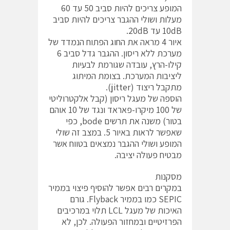
המופע צריכים להיות סביב 50 עד 60
מעלות ושולי ההגבר צריכים להיות סביב
10dB עד 20dB.
איור 4 מראה את החוג הפתוח הנמדד של
מערכת ללא ריסון. ההגבר גדל סביב 6
קילו-הרץ, עובדה שגורמת לבעיות
ליציבות המערכת. בצומת המיתוג
מתקבל ריצוד (jitter).
הוספה של מעגל ריסון (קבל אלקטרוליטי
של 100 מיקרו-פאראד ונגד של 10 אוהם
בטור) משנה את תרשים bode, כפי
שאפשר לראות באיור 5. במצב זה שולי
המופע ושולי ההגבר נמצאים בטווח אשר
מבטיח פעולה יציבה.
מסקנות
במקרים רבים אפשר להוסיף פיצוי בממיר
SEPIC כמו בממיר Flyback. גורם
האיכות של מעגל LCL תלוי במרכיבים
הפרזיטיים ובמחזור הפעולה. לכן, לא