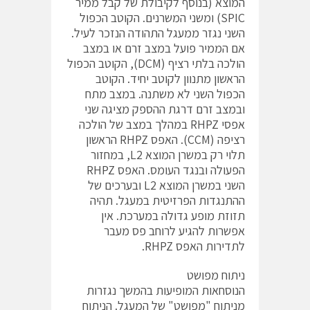
המוצא (בנוסף לקיבולת של קבל ממיר
SPIC) ומשני המשרנים. הקוטב הכפול
השני נגזר ממעגל התהודה הנזכר לעיל.
אם הממיר פועל במצב זרם או במצב
הולכה בלתי רציף (DCM), הקוטב הכפול
הראשון מתנוון לקוטב יחיד. הקוטב
הכפול השני לא משתנה. במצב מתח
ובמצב זרם דרגת ההספק מציגה שני
אפסי RHPZ במהלך במצב של הולכה
רציפה (CCM). האפס RHPZ הראשון
תלוי רק במשרן המוצא L2, במחזור
הפעולה ובנגד העומס. האפס RHPZ
השני במשרן המוצא L2 ובערכים של
ההתנגדות הפרזיטית במעגל. תהיה
תזוזת מופע גדולה במערכת. אין
אפשרות להגיע לרוחב פס מעבר
לתדירות האפס RHPZ.
ניתוח מפושט
הנוסחאות המופיעות בהמשך נגזרות
מניתוח "מפושט" של המעגל. הניתוח