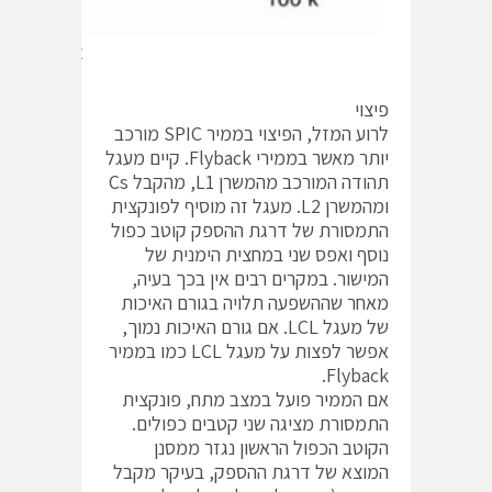
איור 5: תרשים bode של מערכת מרוסנת
פיצוי
לרוע המזל, הפיצוי בממיר SPIC מורכב
יותר מאשר בממירי Flyback. קיים מעגל
תהודה המורכב מהמשרן L1, מהקבל Cs
ומהמשרן L2. מעגל זה מוסיף לפונקצית
התמסורת של דרגת ההספק קוטב כפול
נוסף ואפס שני במחצית הימנית של
המישור. במקרים רבים אין בכך בעיה,
מאחר שההשפעה תלויה בגורם האיכות
של מעגל LCL. אם גורם האיכות נמוך,
אפשר לפצות על מעגל LCL כמו בממיר
Flyback.
אם הממיר פועל במצב מתח, פונקצית
התמסורת מציגה שני קטבים כפולים.
הקוטב הכפול הראשון נגזר ממסנן
המוצא של דרגת ההספק, בעיקר מקבל