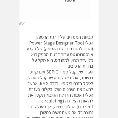
איור 4: תרשים bode של מערכת ללא ריסון
קביעת הממדים של דרגת ההספק
הכלי Power Stage Designer Tool
(הכלי למתכנן דרגת ההספק) של טקסס
אינסטרומנטס עבור דרגות הספק הוא
כלי עזר מצוין למהנדס. הוא מקל על
בחירת הרכיבים.
הערך של קבל ממיר SEPIC אינו קריטי
במיוחד, אולם יש לוודא שהקבל מסוגל
לטפל בזרם חילופין ובזרם RMS. אפשר
לחשב את הערכים האלו בקלות בעזרת
הכלי האמור. הגדלת הקיבול תקטין את
לולאות ההארקה (circulating
current) הבלתי רצויה, אך פעולה זו
נחוצה רק אם משתמשים במשרן