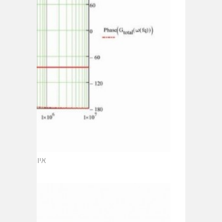
איור 3: תרשים bode מחושב של דרגת ההספק