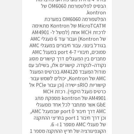
הבסיס לפלטפורמת OM6060 של
kontron.
הפלטפורמה OM6060 במערכת
MicroTCATM של Kontron מתאימה
לרכזת MCH אחת (למשל ל- AM4901
של Kontron) ועבור עוד 6 מעגלי AMC
בגודל בינוני. עבור חיבורים במעגלי AMC
סמוכים, חיבורי port 4-7 במעגל AMC
מחברים בין המעגלים דרך קישורים מסוג
נקודה–לנקודה. קישורים אלו, בשילוב עם
מודול המעבד AM4120 בכרטיס המעגל
AMC של Kontron, יכולים לשמש עבור
קישוריות sRIO ישירה (וכן עבור PCIe אל
כרטיס מעגל היקפי). רכזת MCH
AM4901 של kontron מספקת מתג
GbE אשר מתחבר לכל אחד ממעגלי
AMC דרך חיבור port 0 שבמעגל AMC,
וכן דרך חיבור port 1 בחריצי ההתקנה
של מעגלי AMC מספר 1 ו- 6.
הקונפיגורציה של חריץ ההתקנה מספר 1