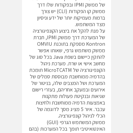
של ממשק IPMI ובפקודות שלו דרך
ממשק קו הפקודות (CLI) יש צורך
ברמות מעמיקות יותר של ידע וניסיון
מצד המשתמש.
על מנת להקל את ביצוע הקונפיגורציה
של המערכת דרך ממשק IPMI, חברת
Kontron מספקת בתוכנת OMVIU
ממשק משתמש גרפי, שאותו אפשר
להתקין כיישום בשפת Java בכל סוג של
מחשב אישי או שרת. מערכת ניהול
הקונפיגורציה של MicroTCATM תומכת
בהדמיה ממוחשבת מבוססת סמלים של
המערכת ושל המצבים שלה, בניטור של
אירועים ובמעקב אחריהם, בעזרי רישום
שגיאות ובנקיטת פעולות מתקנות
באמצעות הדמיה ממוחשבת ולחיצות
עכבר. איור 5 מציג מסך לדוגמה של
הכלי לניהול קונפיגורציה.
ממשק המשתמש הגרפי (GUI)
האינטואיטיבי תומך בכל המערכות (בהם