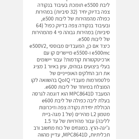
ליבת e5500 תומכת בעיבוד בנקודה
צפה בדיוק יחיד (32 סיביות) במהירות
כפולה מהמהירות של ליבות e500,
ובעיבוד בנקודה צפה בדיוק כפול (64
סיביות) במהירות גבוהה פי 4 מהמהירות
של ליבות e500.
כיצד אם כן, המעבדים מבוססי e500V2,
e500mc ו-e5500 מיישרים קו עם
ארכיטקטורות קודמות? עבור יישומים
בעלי ביצועים גבוהים, עיון באיור 1 מציג
את רוב החלקים האופייניים של
פלטפורמות מעבדי QoIQ בהשוואה לקו
המוצלח במיוחד של ליבות e600.
המעבד MPC8641D הוא דוגמה לגרסה
בעלת ליבה כפולה של ליבת e600
הכוללת יחידת נקודה צפה וזיכרונות
מטמון L2 מהירים (של 1 מגה-ביית
לליבה) עבור מהירויות של עד 1.5
ג’יגה-הרץ. במונחים של כוח מחשוב ורב
תכליתיות, MPC8641D, עדיין מהווה