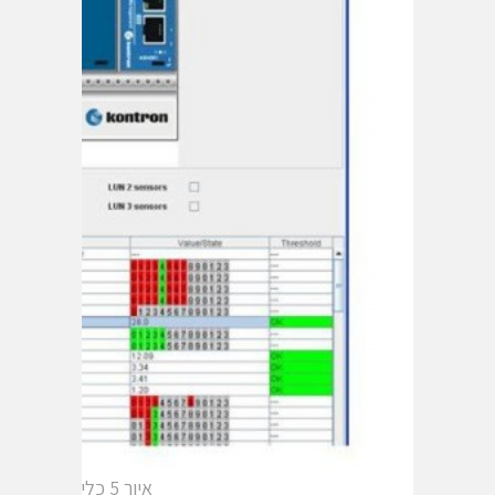
איור 5 כלי גרפי לניהול קונפיגורציה עבור מערכות MicroTCA