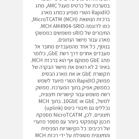
במערכת של כרטיס מעגל AMC, מתג
RapidIO הטורי מופיע כמתג מארג
ברכזת הנושאת MicroTCATM (MCH),
כמו לדוגמה MCH AM4904-SRIO.
החיבורים של sRIO משמשים כממשקי
מארג עבור מישור הנתונים.
בנוסף, כל אחד מהמעבדים מחובר אל
מעבדים אחרים דרך רשת GbE, כלומר
מתג GbE ממוקם אף הוא ברכזת MCH.
באיור 2 לא רואים את מישור הבקרה של
תקשורת GbE או את מארג הבסיס.
ממשק RapidIO הטורי מיועד לשמש
כממשק אפיק בתוך המערכת. ממשק
רשת משמש עבור קישוריות חיצונית,
למשל, GbE או 10GbE. בתוך MCH
נכללים גם חיבורי כינוס (uplink)
חיצוניים. לכן, NicroTCATM מספקת
תכנון קומפקטי ביותר עם מספר מזערי
של רכיבים: כל הקישוריות הפנימית
והחיצונית מטופלת על ידי רכזת MCH