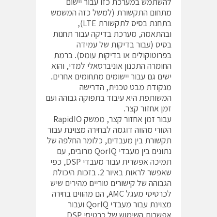
להשתמש במערכת כזו עבור יישום
מתחום התקשורת (למשל כזה המשמש
בתחנת בסיס לתקשורת LTE),
ובהתאמה, מערכת בדיקה עבור תחנות
בסיס (עבור בדיקות של עמידה
בפרוטוקולים או בדיקות עומס). ברמת
החומרה התכנון אוניברסאלי למדי, והוא
ישים גם עבור יישומים מתחומים אחרים.
מנקודת מבט טכנית, הדרישה
המשותפת היא עיבוד בתפוקה גבוהה ועם
זמן אחזור קצר.
עבור זמן אחזור קצר, ממשק RapidIO
הטורי מהווה דוגמה לבחירה מצוינת עבור
תקשורת בין מעבדים, כלומר החלפה של
נתונים בין מעבדי QorIQ מרובים, עם
תמיכה אפשרית עבור מעבדי DSP, כפי
שאפשר לראות באיור 2. בזכות היכולת
הגבוהה של קישורים טוריים מהירים שיש
לכרטיסי מעגל AMC, הם מהווים בחירה
מצוינת עבור מעבדי QorIQ ועבור
אפשרות השימוש של כרטיסי DSP.