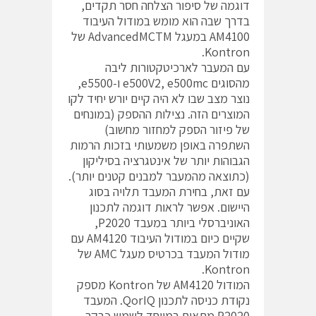
דוגמה של סיפור הצלחה חסר תקדים,
בדרך שבה הוא מומש במודול העיבוד
AM4100 במעגל AdvancedMCTM של
Kontron.
עם המעבר לארכיטקטורות ליבה
מהסוגים e500V2, e500mc ו-e5500,
נוצר מצב שבו לא היה קיים יורש יחיד לקו
המוצרים הזה. נצילות ההספק (במונחים
של פיזור הספק למחזור מחשוב)
השתפרה באופן משמעותי בזכות הרמות
הגבוהות יותר של אינטגרציה בסיליקון
(כתוצאה מהמעבר למבנים קטנים יותר).
עם זאת, בחירת המעבד תלויה בסוג
היישום. אפשר לראות דוגמה לתכנון
האוניברסלי ביותר במעבד P2020,
שקיים כיום במודול העיבוד AM4120 עם
מודול המעבד בכרטיס מעגל AMC של
Kontron.
המודול AM4120 של Kontron מספק
נקודת כניסה לתכנון QorIQ. המעבד
P2020 מתאים במיוחד לשמש כבקר