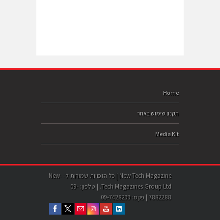
Home
תקנון שימוש באתר
Media Kit
New-Tech Magazine | כל הזכויות שמורות ל- New-
Tech Magazines Group Ltd. | טלפון: 09-
7882288 | פקס: 09-7428299