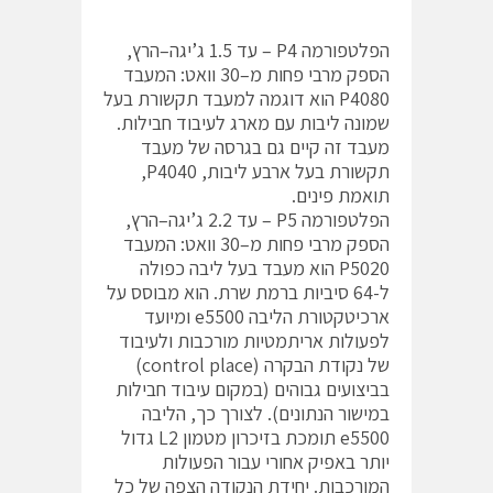
הפלטפורמה P4 – עד 1.5 ג’יגה–הרץ,
הספק מרבי פחות מ–30 וואט: המעבד
P4080 הוא דוגמה למעבד תקשורת בעל
שמונה ליבות עם מארג לעיבוד חבילות.
מעבד זה קיים גם בגרסה של מעבד
תקשורת בעל ארבע ליבות, P4040,
תואמת פינים.
הפלטפורמה P5 – עד 2.2 ג’יגה–הרץ,
הספק מרבי פחות מ–30 וואט: המעבד
P5020 הוא מעבד בעל ליבה כפולה
ל-64 סיביות ברמת שרת. הוא מבוסס על
ארכיטקטורת הליבה e5500 ומיועד
לפעולות אריתמטיות מורכבות ולעיבוד
של נקודת הבקרה (control place)
בביצועים גבוהים (במקום עיבוד חבילות
במישור הנתונים). לצורך כך, הליבה
e5500 תומכת בזיכרון מטמון L2 גדול
יותר באפיק אחורי עבור הפעולות
המורכבות. יחידת הנקודה הצפה של כל