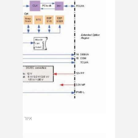
איור 3 תכנון מעשי של QorIQ בכרטיס מעגל AMC