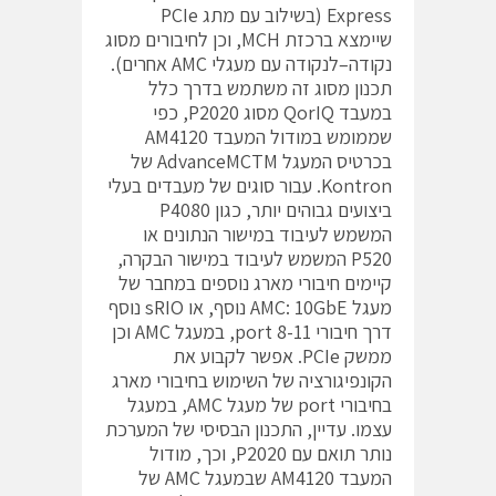
Express (בשילוב עם מתג PCIe
שיימצא ברכזת MCH, וכן לחיבורים מסוג
נקודה–לנקודה עם מעגלי AMC אחרים).
תכנון מסוג זה משתמש בדרך כלל
במעבד QorIQ מסוג P2020, כפי
שממומש במודול המעבד AM4120
בכרטיס המעגל AdvanceMCTM של
Kontron. עבור סוגים של מעבדים בעלי
ביצועים גבוהים יותר, כגון P4080
המשמש לעיבוד במישור הנתונים או
P520 המשמש לעיבוד במישור הבקרה,
קיימים חיבורי מארג נוספים במחבר של
מעגל AMC: 10GbE נוסף, או sRIO נוסף
דרך חיבורי port 8-11, במעגל AMC וכן
ממשק PCIe. אפשר לקבוע את
הקונפיגורציה של השימוש בחיבורי מארג
בחיבורי port של מעגל AMC, במעגל
עצמו. עדיין, התכנון הבסיסי של המערכת
נותר תואם עם P2020, וכך, מודול
המעבד AM4120 שבמעגל AMC של