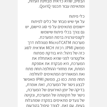
הבסיס, שהיא כדאית מבחינת העלות,
ומתאימה עבור תכנוני QorIQ.
כלי פיתוח
על אף שיש מבחר של כלים לפיתוח
יישומים מתאימים על פי סוג היישום, יש
גם צורך בכלי פיתוח שישמשו
לקונפיגורציה ברמת המערכת.
מערכות MicroTCATM מנוהלות דרך
ממשק IPMI. רכזת MCH אחראית לסוג
כזה של ניהול: היא בודקת מפתוח
אלקטרוני לפני שהיא מאתחלת את
המערכת, היא מבקרת את אספקת
המתח, את מחזורי ההחלפה תחת מתח
ואת המאווררים המתאימים להחלפה
תחת מתח. כמו כן, ממשק IPMI מאפשר
לבצע ניטור של המערכת, זאת אומרת,
בדיקה של יומן האירועים של המערכת,
ניטור של תקינותה של המערכת, ונקיטה
של צעדים מתאימים במקרה שמתגלות
בעיות. עם זאת, לצורך טיפול בהודעות