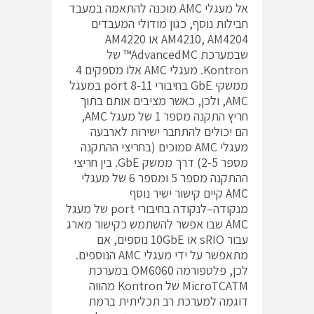
אל מעגלי AMC מוכנה להתאמה במעבד
חבילות נוסף, כגון מודולי המעבדים
AM4210, AM4204 או AM4220
שבמערכת AdvancedMC™ של
Kontron. מעגלי AMC אלו מספקים 4
ממשקי GbE בחיבורי port 8-11 במעגל
AMC, ולכן, כאשר מציבים אותם בתוך
חריץ התקנה מספר 1 של מעגל AMC,
הם יכולים להתחבר ישירות לארבעה
מעגלי AMC סמוכים (בחריצי ההתקנה
מספר 2-5) דרך ממשק GbE. בין חריצי
ההתקנה מספר 5 ומספר 6 של מעגלי
AMC קיים קישור ישיר נוסף
מנקודה–לנקודה בחיבורי port של מעגל
AMC שבו אפשר להשתמש כקישור מארג
עבור sRIO או 10GbE נוספים, אם
מתאפשר על ידי מעגלי AMC הנוספים.
לכן, פלטפורמה OM6060 במערכת
MicroTCATM של Kontron מהווה
דוגמה למערכת רב תכליתית ברמת