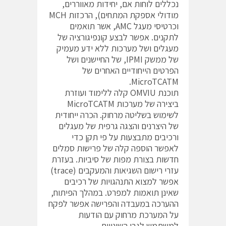
נכללים לוחות אם, יחידות מאווררים,
מודולי אספקת המתחים), הרכזות MCH
וכרטיסי מעגל AMC, אשר תואמים
לתקנים. אפשר לבצע קונפיגורציה של
מעגלים ושל מערכות ללא ידע מעמיק
של ממשק IPMI, של החיישנים ושל
הפרטים הייחודיים האחרים של
MicroTCATM.
תוכנת OMVIU קלה ללימוד ועוזרת
ביצירה של מערכות MicroTCATM
לשימוש בשליטה מרחוק. הכרה ייחודית
של היצרנים והצגה גרפית של מעגלים
ורכיבים מתבצעות על פי תקן כדי
לאפשר הוספה קלה של פרישות סמלים
חדשות בצורת מפות של סיביות. בעזרת
עזרי רישום השגיאות והמעקבים (trace)
אפשר למצוא התנהגויות של רכיבים
שאינן תואמות למפרט. במהלך הפיתוח,
ההערכה במעבדה והפרישה אפשר לפקח
על המערכת מרחוק עם הודעות
למשתמש לגבי השינויים.