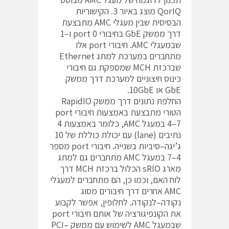
QorIQ מוצג באיור 3. הקישוריות
הבסיסית שבין מעגלי AMC מתבצעת
דרך ממשק GbE בחיבורי port 0 ו–1
שבמעגלי AMC. חיבורי port אלו
מתחברים במערכת למתג Ethernet
שברכזת MCH שמספקת גם חיבורי
כינוס חיצוניים למערכת דרך ממשק
GbE או 10GbE.
החלפת נתונים דרך ממשק RapidIO
הטורי מתבצעת באמצעות חיבורי port
4–7 במעגל AMC, כלומר באמצעות 4
נתיבים (lane) עם יכולת כוללת של 10
ג’יגה–סיביות בשנייה. חיבורי port מספר
4–7 במעגל AMC מתחברים גם למתג
מארג sRIO הכלול ברכזת MCH דרך
לוח האם, וכמו כן, הם מתחברים למעגלי
AMC אחרים דרך חיבורים מסוג
נקודה–לנקודה. לחלופין, אפשר לקבוע
את הקונפיגורציה של אותם חיבורי port
שבמעגל AMC לשימוש עם ממשק PCI–