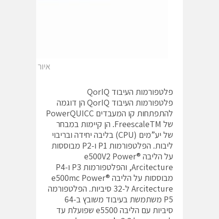
איור 2 יישומים ומערכת בדיקה עבור תקשורת LTE
פלטפורמות העיבוד QorIQ
פלטפורמות העיבוד QorIQ הן דוגמה
להתפתחות קו המעבדים PowerQUICC
של FreescaleTM. הן קיימות במבחר
של יע”מים (CPU) בליבה יחידה ובריבוי
ליבות. הפלטפורמות P1 ו-P2 מבוססות
על הליבה ®e500V2 Power
Arcitecture, והפלטפורמות P3 ו-P4
מבוססות על הליבה ®e500mc Power
Arcitecture ל-32 סיביות. הפלטפורמה
P5 משתמשת בעיבוד משובץ ב-64
סיביות עם הליבה e5500 שפועלת עד