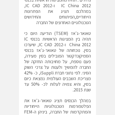
IC China 2012 ו-IC CAD 2012,
במהלכם תציג את הפתרונות
הייחודיים,הפיתוחים והחידושים
הטכנולוגיים האחרונים של החברה
טאואר-ג'אז (TSEM) הודיעה היום כי
תהיה בין המציגות הראשיות בכנסי IC
China 2012 ו-IC CAD 2012, שיערכו
בסין. נוכחותה של טאואר-ג'אז בכנסי
הסמיקונדקטור המובילים בסין מעידה,
פעם נוספת, על מחויבותה החזקה של
החברה להמשיך ולענות על צרכי השוק
הסיני. לפי נתוני חברת iSuppli, כ- 42%
מצריכת השבבים העולמית נמצאת כיום
בסין, והיא צפויה לעלות לכ- 50% עד
שנת 2015.
במהלך הכנסים תציג טאואר-ג'אז את
הפלטפורמות הטכנולוגיות הייחודיות
והמתקדמות של החברה, ביניהן ה-FEM