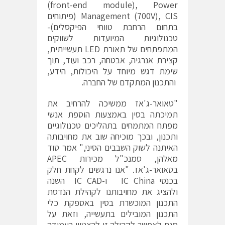
(front-end module), Power
Management (700V), CIS (פיתוחים
בתחום הרחבת טווחי הפיקסלים)-
טכנולוגיות המיועדות לשווקים
המתפתחים של תאורת LED תעשייתית,
קצירת אנרגיה, אבטחה, רכב ועוד, תוך
שימת דגש מיוחד על היכולות, הידע,
והתכנון המתקדם של החברה.
"טאואר-ג'אז ממשיכה להרחיב את
תמיכתה בסין באמצעות הוספת אנשי
מפתח המתמחים בתהליכים טכנולוגיים
ותכנון, ובכך מוכיחה שוב את מחויבותה
האיתנה לשוק השבבים הסיני," אמר טוד
מאלהן, סמנכ"ל מכירות APEC
בטאואר-ג'אז. "אנו נרגשים לקחת חלק
בכנסי IC China ו-IC CAD השנה
ולהציג את מחויבותנו לקהילת הנדסת
התכנון המוכשרת בסין באספקת כלי
התכנון המובילים בתעשייה, וזאת על
מנת לאפשר לקהילה זו להצטיין בעמידה