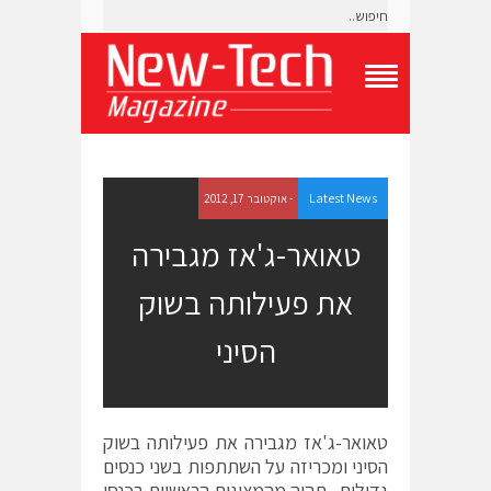
T
o
g
g
l
e
Latest News
- אוקטובר 17, 2012
N
a
טאואר-ג'אז מגבירה
v
i
את פעילותה בשוק
g
a
t
הסיני
i
o
n
M
e
טאואר-ג'אז מגבירה את פעילותה בשוק
n
הסיני ומכריזה על השתתפות בשני כנסים
u
גדולים . תהיה מהמציגות הראשיות בכנסי