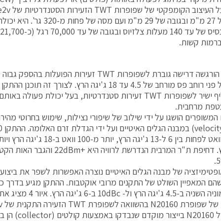
ברוחב של 27 מ"מ ובגובה של 29 מ"מ
ברמות קשות.
לאחרונה הורגשה דרישה גוברת לשפופרות TWT זעירות הפועלו
3) כתחליף ישיר לשפופרות TWT זעירות סטנדרטיות, בעל יכולת פ
טפת מרחבית.
 המשופרים הושגו על ידי שילוב של שיפורי נצילות, שימוש בחרוטי מהיר
ג'יגה הרץ. דחיפת ת"ר המרבית הנדרשת לר
פטימיזציה של מבנה הגלים האיטיים נוצרה האפשרות לשפר את ביצועי 
של ההרמוניה השניה ב-4.5 ג'י
השוואה לשפופרת TWT הזעירה התקנית של e2v.
דגמים של N20160 בי