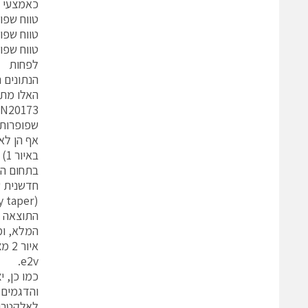
כאמצעי בסי
טווח שפופרות TWT דגם N20173, ל-6 עד 18 ג'יגה
טווח שפופרות TWT דגם N20160, ל-4.5 עד 18 ג'יגה 
לפחות
הנתונים 
האלו מתו
N20173
בא
חדשנית ש
(phase velocity taper).
e2v.