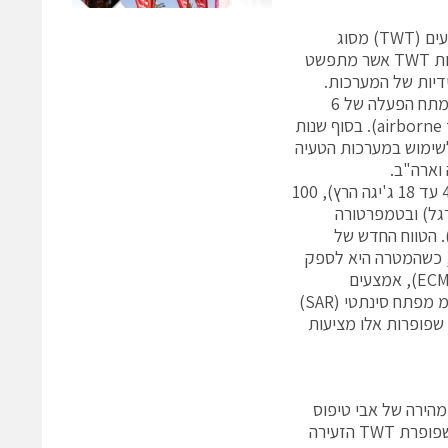
בהתבסס על הרקע המוצק שיש לחברת e2v בפיתוח ובייצור של שפופרות גלים נעים (TWT) מסוג
Helix, המיועדים ליישומים צבאיים מוטסים, פיתחה החברה דור חדש של שפופרות TWT אשר מתפשט
דיות של המערכות.
במשך עשרים השנים האחרונות ייצרה החברה שפופרות TWT זעירות לפס רחב (מתח הפעלה של 6
קילו-וולט) לשימוש במערכות הטעיה מוטסות נגררות (airborne towed decoy systems). בסוף שנות
זעירות (מתח הפעלה של 4.5 קילו-וולט) לשימוש במערכות הטעיה
 וארה"ב.
המבחר של שפופרות TWT זעירות התבסס על התקן הפס הרחב המקורי של (4.5 עד 18 ג'יגה הרץ), 100
4. קילו-וולט, שתוכנן בראש ובראשונה להפעלה בגבהים גבוהים (70,000 רגל) ובטמפרטורה
הה, (יותר מ-140 מעלות צלזיוס שנמדדה בלוחית הבסיס של שפופרת TWT). הטווח החדש של
התאמה אישית, כשהמטרה היא לספק
מבחר של התקנים שיתאימו ליישומים עתידיים, לרבות אמצעי נגד אלקטרוניים (ECM), אמצעים
המיועדים ללוחמה אלקטרונית (EW), מודולי הספק של גלי מיקרו (MPM), מכ"מ מפתח סינתטי (SAR)
 שפופרות אלו מציעות
שובים של שפופרות TWT בצירוף יצירה מהירה של אבי טיפוס
הביאה להתפתחות של משפחה חדשה של שפופרות TWT זעירות תוך שימוש בשפופרת TWT הזעירה