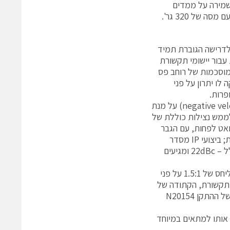
ו הושגו תוך שמירה על ממדים
 על מנת לתת מענה לדרישה הגוברת תמיד
ות עבור יישומי תקשורת
של שפופרת TWT זעירה התרחק מהמוסכמות של רוחב פס
לו יתרון על פני
מעגל תדר הרדיו הותאם באופטימיזציה סביב חרוט מהירות שלילי (negative velocity taper) על מנת
קולט (collector) רב דרגתי, כדי לממש נצילות כוללת של
ת יותר גדולה מ-33 אחוזים. הספק המוצא על פני פס השידור הוא 120 וואט לפחות, עם הגבר
אות קטן אופייני של 52dB. פרמטרי הליניאריות חיוניים ביותר לשפופרות תקשורת; ביצועי IP מסדר
שלישי בהורדת הספק המוצא (Output Back-Off-OBO) של 4dB הם בדרך כלל – 22dBc ומגיעים
שיפורים נוספים כוללים אופטימיזציה של היג"ע בכניסה ובמוצא על מנת להגיע ליחס של 1.5:1 על פני
 תקשורת, הקתודה של
N20154 תוכננה לפעול בצפיפות זרם קטנה יותר מ-1.5 אמפר לסמ"ר. משקלו של ההתקן N20154
מ"מ, וממדים אלו הופכים אותו למתאים במיוחד