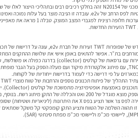
הסטנדרטיות לפס הרחב של e2v. עובדה זו הניבה מוצר בעל עלות נמוכ
ליצרני מערכות חלופה רצינית למגברי המצב המ
ת.
הדור החדש של שפופרות TWT זעירות של חברת e2v, ע
מורחבים בת"ר. אפשר להתאים באופן אישי את שלושת ההתקנים המת
TWT זעירות עם גרסאות של קולטים (collector) בדרגה כ
ארזים על פי דרישה כדי לעמוד בדרישות ייחודיות של לקוחות.
במ
נצילות מתוכ
כוללים הספק מוצא מוגדל של 200 ואט והכללה של התקן מיתוג ר
ו תהווה השלמה של הטווח ותציע התקן קומפקטי קל משקל שמתאים ל