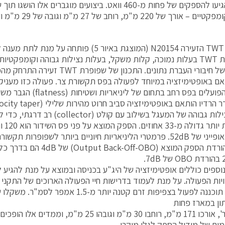
דרגות, הגיעו להספקים של פחות מ-460 וואט. ביצועים מוגברים אל
 220 מ"מ, רוחב של 27 מ"מ וגובה של 29 מ"מ ועם מסה של 320 גר'.
שפופרת TWT הזעירה N20154 (המוצגת באיור 5) פותחה
לשפופרות TWT בעלות נמוכה, קלות משקל, בעלות נצילות גבוהה וקומפקטי
ויישומים של חיבורי העברת נתונים. התכנון 
אם באופטימיזציה במיוחד לפעולה בפס תקשורת צר. פעולה כזו מעניקה 
ים בפס רחב בתחום של ליניאריות ושטיחות (flatness) הגבר משופרות.
להשיג נצילות גבוהה של המעגל בשילוב עם 
השפופר
יות הפעולה. על מנת לעמוד בדרישות חיי הפעולה הארוכים של התקני
ון במארז פחות
מ-280 גר', אורכו 171 מ"מ, רוחבו 30 מ"מ וגובהו 25 
ומים של מודול הספק לגלי מיקרו.