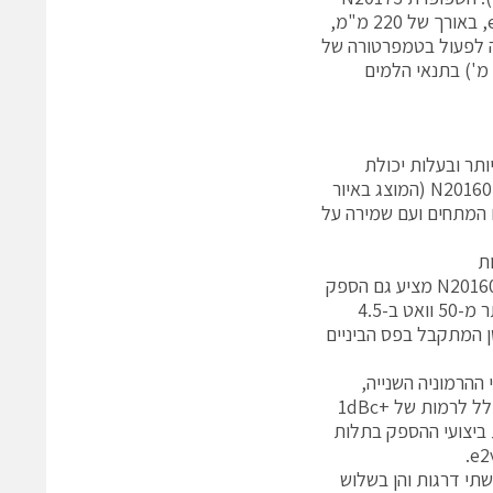
שומרת על העיצוב הקומפקטי של שפופרות TWT הזעירות הסטנדרטיות של e2v, באורך של 220 מ"מ,
 ועם מסה של פחות מ-320 גר'. היא יכולה לפעול בטמפרטורה של
לוחית הבסיס של עד 140 מעלות צלזיוס ובגובה של עד 70,000 רגל (כ-21,700 מ') בתנאי הלמים
ת בהספק גבוה יותר ובעלות יכולת
לפעול על פני רוחב פס מורחב של 4.5 עד 18 ג'יגה הרץ. לצורך זה תוכנן ההתקן N20160 (המוצג באיור
עולה באותם המתחים ועם שמירה על
ות
(velocity taper) במבנה הגלים האיטיים ועל ידי הגדלת זרם האלומה. ההתקן N20160 מציע גם הספק
של 140 וואט לפחות בין 6 ל-13 ג'יגה הרץ, יותר מ-100 וואט ב-18 ג'יגה הרץ ויותר מ-50 וואט ב-4.5
וויה היא +22dBm והגבר האות הקטן המתקבל בפס הביניים
ההרמוניה השנייה,
ביצועים שהם המאפיין השולט של התקנים מרובי אוקטבות. ההתקן מגיע בדרך כלל לרמות של +1dBc
גה הרץ ול- 10dBc ב-6 ג'יגה הרץ. איור 4 מציג את ביצועי ההספק בתלות
יצור מוקדם שנבדקו באמצעות קולטים (collector) הן בשתי דרגות והן בשלוש