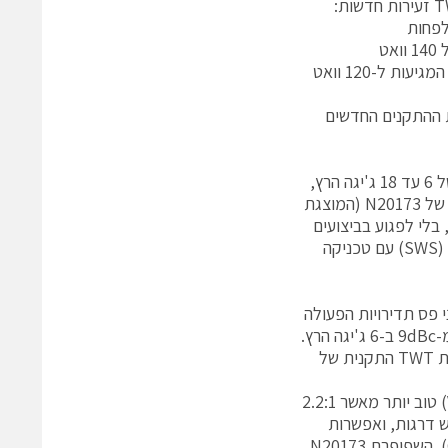
טווח שפופרות TWT דגם N20154, ל-13.75 עד 14.5 ג'יגה הרץ (תחום פס Ku) המגיעות ל-120 וואט
ת ההתקנים החדשים
שפופרות TWT הזעירות הסטנדרטיות הקיימות כיום, פועלות בטווח רוחב הפס של 6 עד 18 ג'יגה הרץ,
אף הן לא עומדות בהספק המוצא הנדרש בטווח התדירויות העליון. הדחף לתכנון של N20173 (המוצגת
, בלי לפגוע בביצועים
בתחום הנמוך של טווח הפעולה. מצב זה הושג על ידי שימוש במבנה גלים איטיים (SWS) עם טכניקה
חדשה מגיעה להספק גבוה מ-100 ואט על פני פס תדירויות הפעולה
המלא, ומבנה ת"ר (RF) החדש מקטין את ההרמוניה השנייה במוצא לערך נמוך מ-9dBc ב-6 ג'יגה הרץ.
איור 2 מציג את ביצועי ההספק בתלות בתדירות של N20173 בהשוואה לשפופרת TWT התקנית של
כמו כן, יציאת TNC קואקסיאלית מתואמת באופטימיזציה מגיעה ליג"ע (VSWR) טוב יותר מאשר 2.2:1
C) בשתי דרגות או בשלוש דרגות, ואפשרות
לאלקטרודת מיקוד במיתוג לפעולה באותות (פולסים) או לפעולת גל רציף (CW). השפופרת N20173