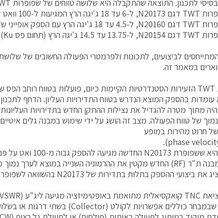
סי לתכנון. התוצאה שהתקבלה היא שלושה טווחים של שפופרות TWT זעירות חדשות:
 הרץ המגיעות ל-100 וואט לפחות
הרץ עם הספק אופייני של 140 וואט
המתייחסים לביצועים, לתכונות ולפרמטרי הפעולה החשובים של שלוש
ארים במאמר זה.
יור 1) היה מתוך מטרה להגדיל את נצילות ההתקן החדש בתדירויות העליונות
ל חרוט מהירות במופע
התוצאה היא ששפופרת N20173 ה
והדגמים שבמבחר כוללים אפשרויות לקולט (ollector