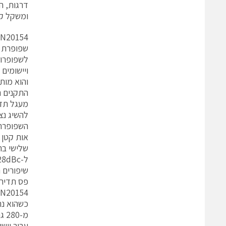
ומשקל קומפקטיים – אורך של
N20154
והוא מות
התקנים הפועל
ל-28dBc בהורדת OBO של 7dB.
פס תדירו
כשהוא נת
עבור ייש