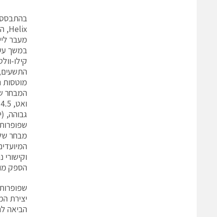
מעבר ליי
מוטסות נ
וקישורי 
הספק מוצ
שפופרות TWT זעירות מהדור הח