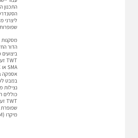
שפופרות TWT הזעירות החדשו
מסקנות
ביצועים 
אספקה במ
שפופרת ז
מיקרו (MPM), ליישומי מכ"מ וליישומי מכ"מ מפתח סינתטי (SAR).