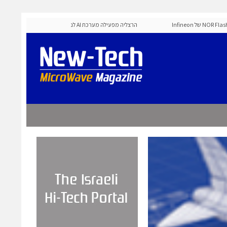
MediaTek אישרה את זיכרון ה-NOR Flash של Infineon
הרצליה מפעילה מערכת AI לניהול אדפטיבי של רמזורים