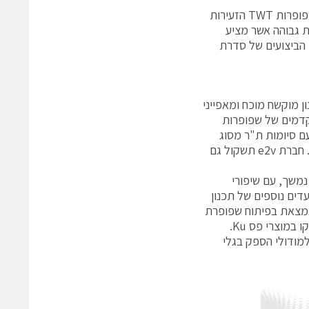
התכנון המכני של N20154 זהה בחלקי רכיבים רבים ובתהליכי הייצור לאלו של שפופרות TWT הזעירות
ה ואמינות גבוהה אשר מציע
וצק. טבלה 1 מראה את מאפייני הביצועים של סדרת
ונה על דרישות של תכנון מוקשח מוכח ומאפייני
קדמים של שפופרות
פולה או משולשת, עם סיומות ת"ר מסוג
SMA או TNC, עם מיתוג אלקטרודת מיקוד ועם מעלה הספק בעל הגבר מופחת. חברת e2v תשקול גם
בט לעתיד התהליך של פיתוח תכנונים נוספים והרחבות של טווח מוצרי TWT נמשך, עם שיפורי
ננים באמצעות אופטימיזציה מתמשכת של קולטים (Collector). יעדים נוספים של תכנון
שת. בנוסף, נמצאת בפיתוח שפופרת
TWT זעירה לפס צר אשר תציע בפס X את היתרונות (ליניאריות ושטיחות) שסופקו במוצרי פס Ku.
מודולי הספק בגלי