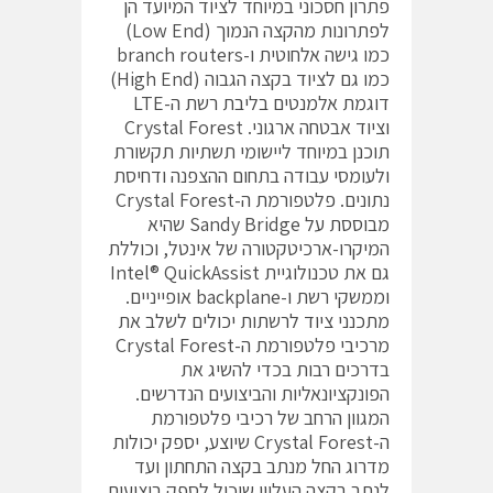
פתרון חסכוני במיוחד לציוד המיועד הן
לפתרונות מהקצה הנמוך (Low End)
כמו גישה אלחוטית ו-branch routers
כמו גם לציוד בקצה הגבוה (High End)
דוגמת אלמנטים בליבת רשת ה-LTE
וציוד אבטחה ארגוני. Crystal Forest
תוכנן במיוחד ליישומי תשתיות תקשורת
ולעומסי עבודה בתחום ההצפנה ודחיסת
נתונים. פלטפורמת ה-Crystal Forest
מבוססת על Sandy Bridge שהיא
המיקרו-ארכיטקטורה של אינטל, וכוללת
גם את טכנולוגיית Intel® QuickAssist
וממשקי רשת ו-backplane אופייניים.
מתכנני ציוד לרשתות יכולים לשלב את
מרכיבי פלטפורמת ה-Crystal Forest
בדרכים רבות בכדי להשיג את
הפונקציונאליות והביצועים הנדרשים.
המגוון הרחב של רכיבי פלטפורמת
ה-Crystal Forest שיוצע, יספק יכולות
מדרוג החל מנתב בקצה התחתון ועד
לנתב בקצה העליון שיכול לספק ביצועים