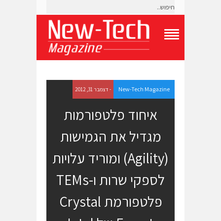
T
o
g
g
l
e
New-Tech Magazine
- דצמבר 31, 2012
N
a
איחוד פלטפורמות
v
i
מגדיל את הגמישות
g
a
t
(Agility) ומוריד עלויות
i
o
לספקי שרות ו-TEMs
n
M
e
פלטפורמת Crystal
n
u