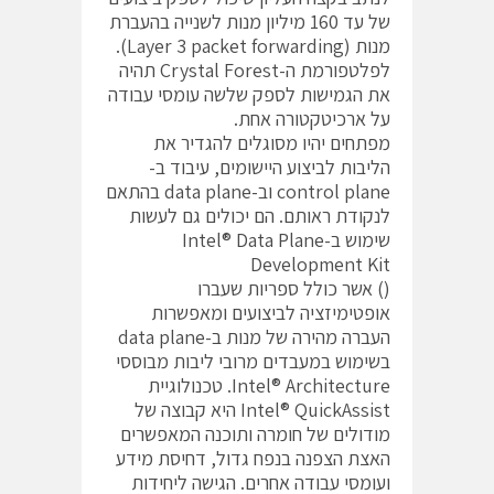
של עד 160 מיליון מנות לשנייה בהעברת
מנות (Layer 3 packet forwarding).
לפלטפורמת ה-Crystal Forest תהיה
את הגמישות לספק שלשה עומסי עבודה
על ארכיטקטורה אחת.
מפתחים יהיו מסוגלים להגדיר את
הליבות לביצוע היישומים, עיבוד ב-
control plane וב-data plane בהתאם
לנקודת ראותם. הם יכולים גם לעשות
שימוש ב-Intel® Data Plane
Development Kit
() אשר כולל ספריות שעברו
אופטימיזציה לביצועים ומאפשרות
העברה מהירה של מנות ב-data plane
בשימוש במעבדים מרובי ליבות מבוססי
Intel® Architecture. טכנולוגיית
Intel® QuickAssist היא קבוצה של
מודולים של חומרה ותוכנה המאפשרים
האצת הצפנה בנפח גדול, דחיסת מידע
ועומסי עבודה אחרים. הגישה ליחידות