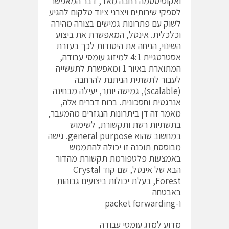
ואקוסיסטמה רחבה מאד, דבר המאפשר
לספקי שירותים ויצרני ציוד טלקום להגיע
לשוק עם פתרונות גמישים בצורה מהירה
וכלכלית. אינטל, המאפשרת את ביצוע
השינוי, הניחה את היסודות לכך בעזרת
אסטרטגיית 4:1 למיזוג עומסי עבודה,
המתוארת באיור 1 ומאפשרת לתעשייה
לעבור לתשתית הניתנת להרחבה
(scalable), גמישה יותר, יעילה מבחינה
אנרגטית וחסכונית. ברוח דברים אלה,
מאמר זה דן ביתרונות הנגזרים מהמעבר,
בתשתיות רשת ותקשורת, לשימוש
במחשוב שהוא general purpose. גישה
מבוססת תוכנה זו יכולה להתממש
באמצעות פלטפורמת תקשורת מהדור
הבא של אינטל, שם קוד Crystal
Forest, בעלת יכולות ביצועים גבוהות
באבטחה
ו-packet forwarding
מדוע למזג עומסי עבודה