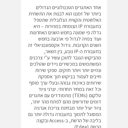
אחד האתגרים הטכנולוגיים הגדולים
ביותר של זמננו הוא לבנות את התשתית
האלחוטית והקווית הגלובלית שתטפל
בתעבורת IP הצומחת במהירות – היא
גדלה פי שמונה בחמש השנים האחרונות
ועוד צפויה לגדול פי ארבעה בחמש
השנים הקרובות. גידול אקספוננציאלי זה
בתעבורת ה-IP נובע, בין השאר,
מהביקוש הגובר לתוכן עשיר ע"י צרכנים
המשתמשים במכשירים ניידים שהולכים
ונהיים יותר ויותר חזקים. ספקי שירות
חייבים לעמוד בביקוש תוך אספקת
שירותים באיכות גבוהה ובעלי ערך מוסף
וכל זאת במחיר תחרותי. יצרני ציוד
טלקום (TEMs) מתמודדים עם אתגרים
דומים שדורשים מהם לפתח מהר יותר,
ציוד יעיל יותר מבחינת צריכת אנרגיה
המסוגל לתמוך בתעבורה גדולה יותר גם
בליבה של הרשת, ב-Access ובקצה
הרשת (Edge).