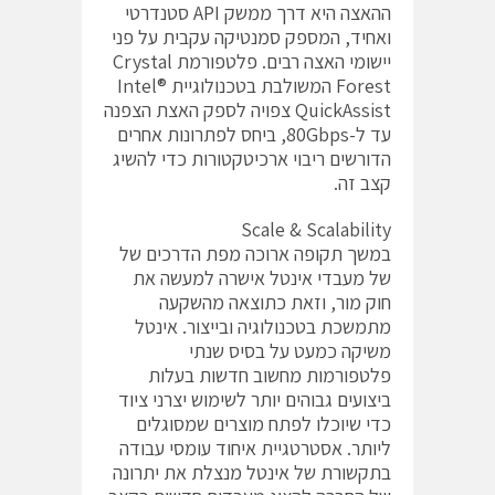
ההאצה היא דרך ממשק API סטנדרטי
ואחיד, המספק סמנטיקה עקבית על פני
יישומי האצה רבים. פלטפורמת Crystal
Forest המשולבת בטכנולוגיית Intel®
QuickAssist צפויה לספק האצת הצפנה
עד ל-80Gbps, ביחס לפתרונות אחרים
הדורשים ריבוי ארכיטקטורות כדי להשיג
קצב זה.
Scale & Scalability
במשך תקופה ארוכה מפת הדרכים של
של מעבדי אינטל אישרה למעשה את
חוק מור, וזאת כתוצאה מהשקעה
מתמשכת בטכנולוגיה ובייצור. אינטל
משיקה כמעט על בסיס שנתי
פלטפורמות מחשוב חדשות בעלות
ביצועים גבוהים יותר לשימוש יצרני ציוד
כדי שיוכלו לפתח מוצרים שמסוגלים
ליותר. אסטרטגיית איחוד עומסי עבודה
בתקשורת של אינטל מנצלת את יתרונה