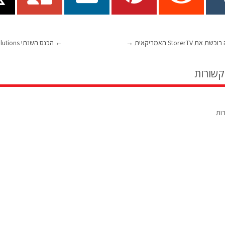
 StorerTV האמריקאית
→
←
הכנס השנתי Motion Control & Power Solutions
קשורות
רות