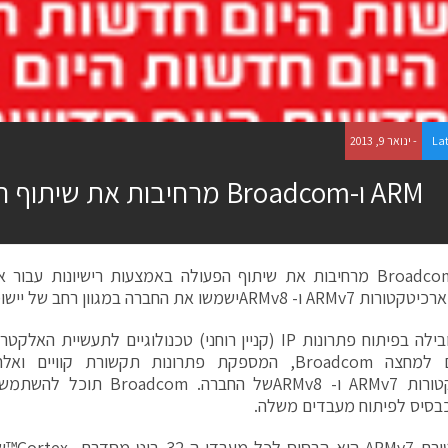
La
- ינואר 9, 2013
ARM ו-Broadcom מרחיבות את שיתוף הפעולה
, מובילה בפיתוח פתרונות IP (קניין רוחני) טכנולוגיים לתעשיי
המוליכים למחצה Broadcom, המספקת פתרונות תקשורת קוויי
לארכיטקטורות ARMv7 ו- ARMv8של הח
בסיס לפיתוח מעבדים משלה.