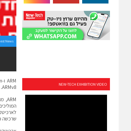
test News
NEW-TECH EXHIBITION VIDEO
ARMv8. ארכיטקטורות ARMv7 ו- ARMv8ישמשו את החברה במגוון רחב של יישומים
ARM
שרכשה כ