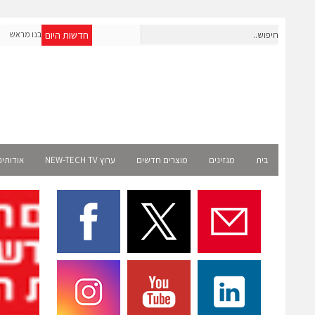
חדשות היום
חברת IAIG גייסה 6 מיליון דולר להקמת חברות תוכנה שנבנו מראש
לעידן ה-AI
t
בית
מגזינים
מוצרים חדשים
ערוץ NEW-TECH TV
אודותינ