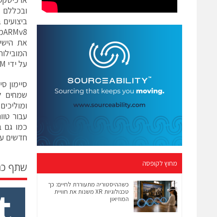
על ידי ARM במהלך כנס TechCon שהתקיים ב-2012.
חדשים עב
מחוץ לקופסה
שתף כ
כשההיסטוריה מתעוררת לחיים: כך
טכנולוגיות XR משנות את חוויית
המוזיאון