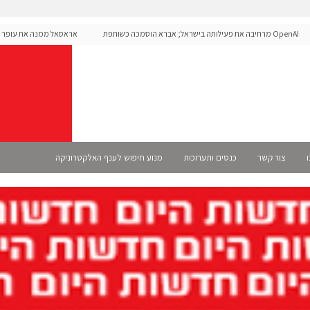
OpenAI מרחיבה את פעילותה בישראל; אברא הוסמכה כשותפת
אראסאל ממנה את עופר אליק
Selec רשמית
ו
צור קשר
כנסים ותערוכות
מנוע חיפוש לענף האלקטרוניקה