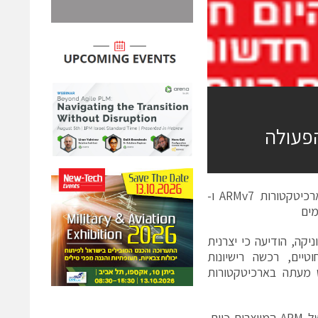
ARM ו-Broadcom מרחיבות את שיתוף הפעולה באמצעות רישיונות עבור ארכיטקטורות ARMv7 ו-
ת האלקטרוניקה, הודיעה כי יצרנית
ם ואלחוטיים, רכשה רישיונות
ברה. Broadcom תוכל להשתמש מעתה בארכיטקטורות
ארכיטקטורת ARMv7 היא הבסיס לכל מעבדי ה-32 ביט מסדרת Cortex™של ARM המיוצרים כיום,