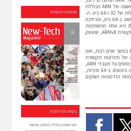
ובכללם גם ה- Cortex-A15וה-9 .Cortex-Aה- ARMv8היא הארכיטקטורה הראשונה של ARM הכוללת
ביצועים ב-64 ביט, תכונה המאפשרת למעבדים הפועלים על בסיסה לשלב יכולות של 32 ו-64 ביט. ה-
מהדורה דיגיטלית
ARMv8משלבת בין המורשת של ARM בתחום החיסכון באנרגיה ובין פעילות מחשוב ב-64 ביט, ומרחיבה
את הישימות של מעבדי ARM לתחומים חדשים של אפליקציות. Broadcom היא אחת מהשותפות
המובילות של ARM בסדרת מעבדי ה-Cortex-A50, היישום הראשון של ארכיטקטורת ARMv8, שהושק
סיימון סיגרס, נשיא ARM, אמר כי "נהנינו משיתוף פעולה הדוק עם Broadcom במשך שנים רבות, ואנו
Broadco היא יצרנית מובילה של פתרונות תקשורת
ומוליכים למחצה, המספקת מערכות על גבי שבב מגוונות, ובהן גם מוצרים המבוססים על מעבדי ARM,
עבור טווח רחב של אפליקציות. כמי שהייתה הארכיטקטורה הראשונה שאפשרה ביצועים ב-64 סיביות,
בסיביות, ה- ARMv8מייצגת ציון דרך משמעותי עבור ARM ופותחת הזדמנויות ושווקים
בקשת מנוי למגזין
מנוי מותנה במילוי הטופס, באישור