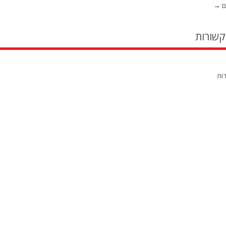
ם
→
קשורות
רות