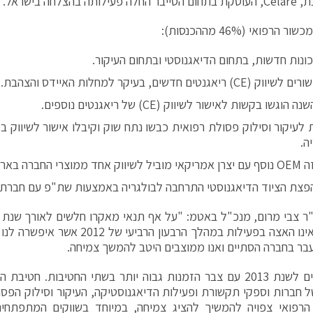
ותה בהצלחה בישראל.
הרפואי (46% מההכנסות):
נות חדשות, בתחום הדיאגנוסטי ובתחום העיקור.
יאגנטים חדשים, בעיקר למחלות האיידס והצהבת.
גשו בקשות לאישור לשיווק (CE) של ריאגנטים נוספים.
 לעיקור וסילוק פסולת רפואית כבשו נתח שוק וקיבלו אישור לשיווק ב
ה.
רי החברה בארה"ב.
פצת הציוד הדיאגנוסטי התרחבה לבולגריה באמצעות שת"פ עם חברת Abbot.
כצפוי, ראינו האצה בפעילות במהלך הרבעון ה
ר בחברה הסתיים ואנו ממוצבים היטב להמשך צמיחה.
אנו נכנסים לשנת 2013 עם צבר הזמנות גבוה יותר בשתי החטיבות. 
ל חברות וספקי תקשורת ופעילות הדיאגנוסטיקה, העיקור וסילוק הפס
הרפואי צפויה להמשיך להציג צמיחה, במיוחד בשווקים המתפתחי