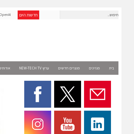
חדשות היום
חברת IAIG גייסה 6 מיליון דולר להקמת חברות תוכנה שנבנו מראש
enAI
לעידן ה-AI
Select רשמית
בית
מגזינים
מוצרים חדשים
ערוץ NEW-TECH TV
אודותינ