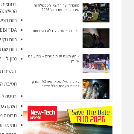
מהכדור ועד הדשא: הטכנולוגיות
שיכריעו את מונדיאל 2026
הראשונה של 
רווח תפעולי שנתי הס
EBITDA שנתי הסתכם לכ – 3.1 מיליון דולר (2011: 3.5 מיליון דולר)
היקום כפי שמעולם לא ראינו אותו
רווח נקי שנתי הסתכם לכ –
רווח שנתי למניה שה
אירוע הצגת יינות כשרים – צור עולם
נכון ל – 31.12.12 מזומנים ושווי מזומנים בהיקף של 46.2 מיליון דולר.
של יין
דגשים תפ
לא עוד טיל: סטארשיפ V3 והמרוץ
חטיבת הטלקום (%
לבניית מערכת חלל מלאה
בניטרול התר
השקה מוצלחת של מוצרי o 8000
תרומה מערוצי הפצ
חתימה על הסכם OEM חדש עם חברה א