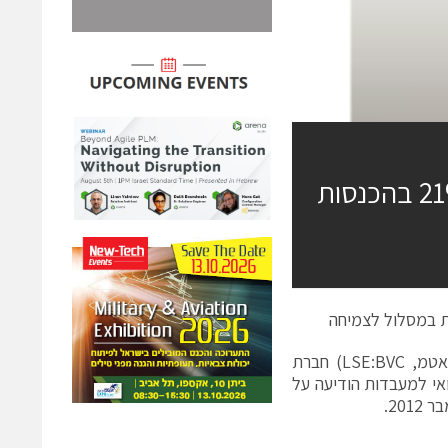
באטמ תקשורת הישראלית מציגה עלייה של 21% בהכנסות
הוד השרון, ישראל, 18 בפברואר 2013, באטמ מערכות מתקדמות (ת"א: באטמ, LSE:BVC) חברת
אי למעבדות הודיעה על