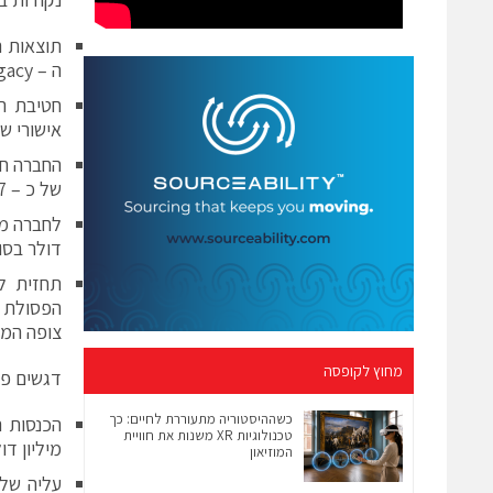
תוצאות ה
ה – Legacy ופעילות נוקיה-סימנס.
חטיבת המ
אישורי שי
של כ – 3.7 מיליון דולר בשנת 2011.
דולר בסוף 
הפסולת 
צופה המשך הצמיחה 
מחוץ לקופסה
דגשים פינ
כשההיסטוריה מתעוררת לחיים: כך
טכנולוגיות XR משנות את חוויית
מיליון דו
המוזיאון