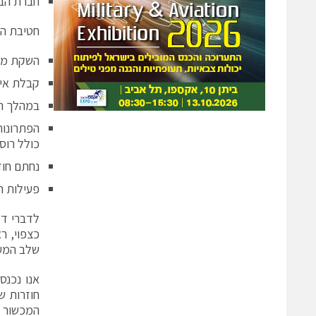
חברת הבת, Celare, העוסקת בתחום הסייבר החלה פעיל
חטיבת המכשור 
השקת מכו
קבלת אישורים לשיווק (CE) ר
במהלך השנה הו
הפתרונות
כולל רוסי
נחתם חוזה OEM נוסף עם יצרן אמריקאי מוביל לשיווק אחד ממוצ
פעילות ה
שלב המעב
חוזרות ש
המכשור 