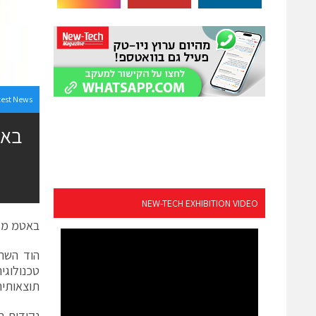
test News
NEW-TECH EXHIBITION VIDEO
באטמ מדווחת על תו
טכנולוגי
תוצאותיה הכספיות ל
נקודות בולט