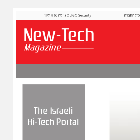
החברה
OLIGO Security גייסה 60 מיליון דולר להרחבת פלטפורמת אבטחת
ה-Runtime בעידן מתקפות ה-AI