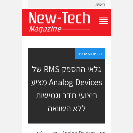
T
o
g
g
l
e
רכיבים אלקטרונים
N
a
גלאי ההספק RMS של
v
i
Analog Devices מציע
g
a
t
ביצועי תדר וגמישות
i
o
ללא השוואה
n
M
e
n
u
Analog Devices, Inc. השיקה גלאי