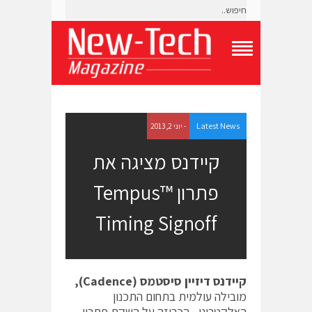
T
o
g
g
l
e
Latest News
- יוני 2, 2013
N
a
קיידנס מציגה את
v
i
פתרון Tempus™
g
a
t
Timing Signoff
i
o
n
M
e
קיידנס
דיזיין סיסטמס (
Cadence
),
n
מובילה עולמית בתחום התכנון
u
האלקטרוני, הכריזה על השקת פתרון