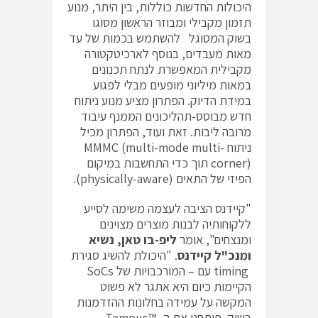
היכולות החדשות כוללות, בין היתר, מנוע
תזמון מקבילי ומבוזר הראשון מסוגו
בשוק המסוגל להשתמש בכמות של עד
מאות מעבדים, בנוסף לארכיטקטורה
מקבילית המאפשרת לנתח תכנונים
במאות מיליוני מופעים מבלי לפגוע
במידת הדיוק. הפתרון מציע מנוע ניתוח
חדש מבוסס-תהליכונים הממנף עיבוד
מרובה ליבות. זאת ועוד, הפתרון מכיל
ניתוח MMMC (multi-mode multi-
corner) תוך כדי התחשבות במיקום
הפיזי של התאים (physically-aware).
"קיידנס הציבה לעצמה משימה לסייע
ללקוחותיה לבנות מוצרים מצוינים
ומנצחים", אומר
ליפ-בו טאן, נשיא
ומנכ"ל קיידנס
. "היכולת להשיג סגירת
timing עם – המורכבויות של SoCs
הקיימות כיום היא אתגר לא פשוט
המקשה על עמידה בחלונות ההזדמנות
בשוק. פיתחנו את ה- Tempus™