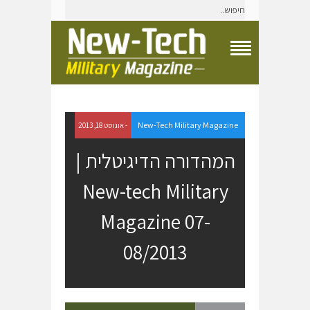
T
o
g
g
l
e
New-Tech Military Magazine
- אוגוסט 18, 2013
N
a
המהדורה הדיגיטלית |
v
i
New-tech Military
g
a
t
Magazine 07-
i
o
08/2013
n
M
e
n
u