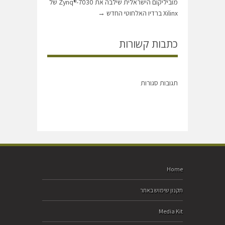
מוביליקום הישראלית שילבה את Zynq®-7030 של
Xilinx ברדיו האלחוטי החדש
→
כתבות קשורות
תגובות סגורות
Home
תקנון שימוש באתר
Media Kit