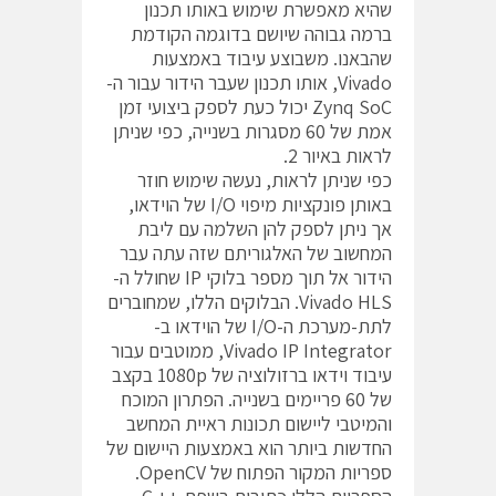
שהיא מאפשרת שימוש באותו תכנון
ברמה גבוהה שיושם בדוגמה הקודמת
שהבאנו. משבוצע עיבוד באמצעות
Vivado, אותו תכנון שעבר הידור עבור ה-
Zynq SoC יכול כעת לספק ביצועי זמן
אמת של 60 מסגרות בשנייה, כפי שניתן
לראות באיור 2.
כפי שניתן לראות, נעשה שימוש חוזר
באותן פונקציות מיפוי I/O של הוידאו,
אך ניתן לספק להן השלמה עם ליבת
המחשוב של האלגוריתם שזה עתה עבר
הידור אל תוך מספר בלוקי IP שחולל ה-
Vivado HLS. הבלוקים הללו, שמחוברים
לתת-מערכת ה-I/O של הוידאו ב-
Vivado IP Integrator, ממוטבים עבור
עיבוד וידאו ברזולוציה של 1080p בקצב
של 60 פריימים בשנייה. הפתרון המוכח
והמיטבי ליישום תכונות ראיית המחשב
החדשות ביותר הוא באמצעות היישום של
ספריות המקור הפתוח של OpenCV.