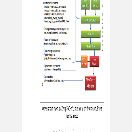
HetNet
Hauling)
כבר כאן
→
כ
ת
ב
ו
ת
ק
ש
ו
ר
ו
ת