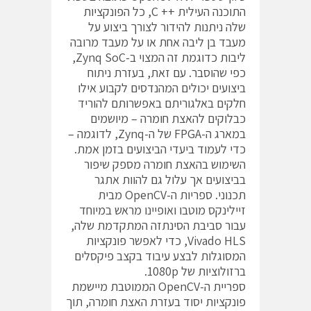
התוכנה העילית ++ C, כל הפונקציות
שלה ניתנות להידור לצורך ביצוע על
מעבד בן ליבה אחת או על מעבד מרובה
ליבות כדוגמת זה המצוי ב-Zynq SoC,
כפי שהוסבר. עם זאת, בעזרת ניתוח
ביצועים יכולים המהנדסים לקבוע אילו
חלקים באלגוריתם באפשרותם להוריד
כבלוקים להאצת חומרה – מיושמים
במארג ה-FPGA של ה-Zynq, לדוגמה –
כדי לעמוד ביעדי הביצועים בזמן אמת.
השימוש בהאצת חומרה מספק שיפור
בביצועים אך עלול גם להוות אתגר
תכנוני. ספריות ה-OpenCV מבית
זיילינקס מוטבו ואופיינו מראש במיוחד
עבור סביבת הסינתזה המתקדמת שלה,
Vivado HLS, כדי לאפשר פונקציות
המסוגלות לבצע עיבוד בקצב פיקסלים
ברזולוציות של 1080p.
ספריית ה-OpenCV הממוטבת מיישמת
פונקציות יסוד בעזרת האצת חומרה, תוך