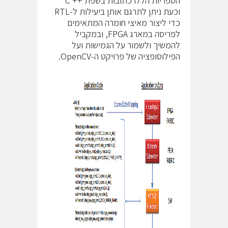
הספריות הללו כתובות בשפת ++ C
וכעת ניתן לתרגם אותן ביעילות ל-RTL
כדי ליצור מאיצי חומרה המתאימים
לפריסה במארג FPGA, ובמקביל
להמשיך ולשמור על הגמישות ועל
הפילוסופציה של פרויקט ה-OpenCV.
ש
ת
ף
כ
ת
ב
ה