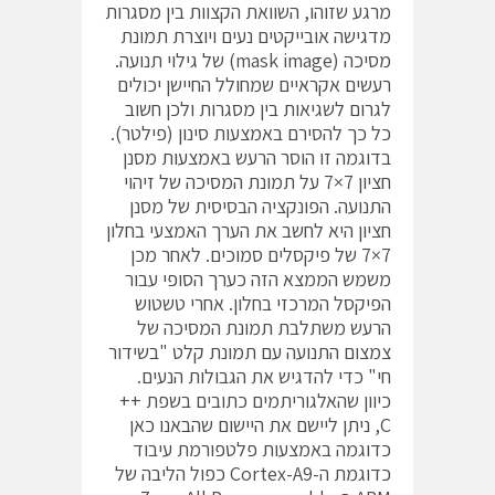
מרגע שזוהו, השוואת הקצוות בין מסגרות
מדגישה אובייקטים נעים ויוצרת תמונת
מסיכה (mask image) של גילוי תנועה.
רעשים אקראיים שמחולל החיישן יכולים
לגרום לשגיאות בין מסגרות ולכן חשוב
כל כך להסירם באמצעות סינון (פילטר).
בדוגמה זו הוסר הרעש באמצעות מסנן
חציון 7×7 על תמונת המסיכה של זיהוי
התנועה. הפונקציה הבסיסית של מסנן
חציון היא לחשב את הערך האמצעי בחלון
7×7 של פיקסלים סמוכים. לאחר מכן
משמש הממצא הזה כערך הסופי עבור
הפיקסל המרכזי בחלון. אחרי טשטוש
הרעש משתלבת תמונת המסיכה של
צמצום התנועה עם תמונת קלט "בשידור
חי" כדי להדגיש את הגבולות הנעים.
כיוון שהאלגוריתמים כתובים בשפת ++
C, ניתן ליישם את היישום שהבאנו כאן
כדוגמה באמצעות פלטפורמת עיבוד
כדוגמת ה-Cortex-A9 כפול הליבה של