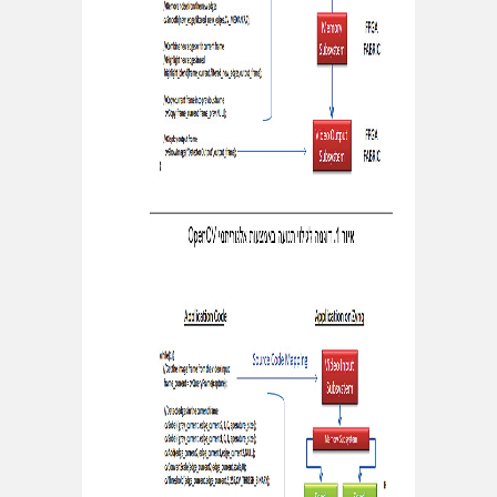
←
שיקולים
בתכנון
"עץ
שעונים"
התשובה
לדרישה
האינסופית
לקיבולת –
חזון ה-
(Holistic