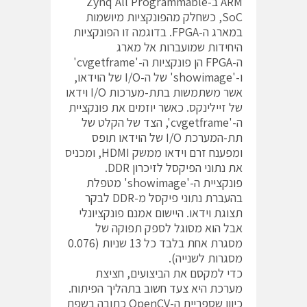
ARM ב-Zynq All Programmable
SoC, כשחלק מהפונקציות מיושמות
במארג ה-FPGA. בדוגמה זו הפונקציות
היחידות שמועברות אל מארג
ה-FPGA הן פונקציות ה-'cvgetframe'
ו-'showimage' של ה-I/O של הוידאו,
אשר משתמשות בתת-מערכות I/O וידאו
של זיילינקס. כאשר יוזמים את פונקציית
ה-'cvgetframe', הצד של הקלט של
תת-המערכת I/O של הוידאו תופס
ומפענח זרם וידאו ממשק HDMI, ומכניס
את נתוני הפיקסל לזיכרון DDR.
פונקציית ה-'showimage' מטפלת
בהעברת נתוני פיקסל מ-DDR לבקר
תצוגת וידאו. היישום אמנם פונקציונלי
אבל הוא מסוגל לספק תפוקה של
מסגרת אחת בלבד כל 13 שניות (0.076
מסגרות לשנייה).
כדי למקסם את הביצועים, חציצת
מערכת היא צעד חשוב בתהליך הפיתוח.
כיוון שספריית ה-OpenCV כתובה בשפת