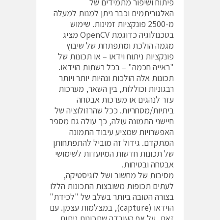
פיתוח ושיפור מתמידים של
האלגוריתמים וכבר ניתן למנות למעלה
מ-2500 פונקציות זמינות. שימוש
בטכנולוגיה כדוגמת OpenCV מציג
מגמה הולכת ומתפתחת של שיבוץ
פונקציות ניתוח וידאו – או תכונות של
"ראייה חכמה" – בכל רשתות הוידאו.
תכונות אלה הולכות ונהיות יותר ויותר
רבגוניות וכוללות, בין השאר, מערכות
עזר לנהגים או מערכות אבטחה
ביתיות/מסחריות. ככל שהרזולוציה של
חיישני התמונה עולה, כך עולה גם מספר
האפשרויות שמציע עיבוד התמונה
המתקדם. גידול זה מוביל להתפתחותן
של תכונות חדשות המיועדות לשימושי
אבטחה ובטיחות.
מסיבות של מחשוב ושל לוגיסטיקה,
לעתים תכופות משובצות התכונות הללו
בצורה הטובה ביותר בשלב של "לכידת"
הוידאו (capture), במצלמות עצמן. עם
זאת, על אף העובדה שתכונות ניתוח