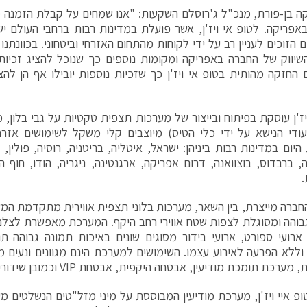
ה בן-פורת, מנכ"ל ג'רוסלם השקעות: "אנו שמחים על קבלת הזמנה מש
אפריקה. לטופ אי ויז'ן, אשר פועלת במדינות רבות ברחבי העולם יש
הזוכים לעניין רב על ידי לקוחות מהתחום האזרחי וביטחוני. בכוונתנו
יווק של החברה באפריקה ומקומות נוספים כך שנוכל להציג זכיות
 החזקה מהותית בטופ אי ויז'ן כך שזכיות נוספות יובילו אף הן לה
ז'ן
עוסקת בפיתוח ובייצור של מערכות תצפית טקטיות על גבי בלון, מ
עודי הנישא על ידי כלי הטיס) מיוצבים קלי משקל לשימושים אזרח
היום במדינות רבות ביניהן: ישראל, איטליה, בריטניה, רוסיה, פולין, 
, ברבדוס, בוצוואנה, דרום אפריקה, ארגנטינה, ניגריה, הודו, חוף ה
.
חברה מייצרת, בין השאר, מערכות בלוני תצפית אווירית מתקדמת ה
ארועי ספורט, ארועי בידור מסוגים שונים באיכות תמונה גבוהה תוך
וללא הפרעה לאירוע עצמו. השימושים למערכת הינם מגוונים ונעים מ
ערכת תומכת מודיעין, אבטחה היקפית, אבטחת VIP וכמובן שידורי טלוויזיה.
ופ איי ויז'ן, מערכת מודיעין המבוססת על מיני מזל"טים הנשלטים 