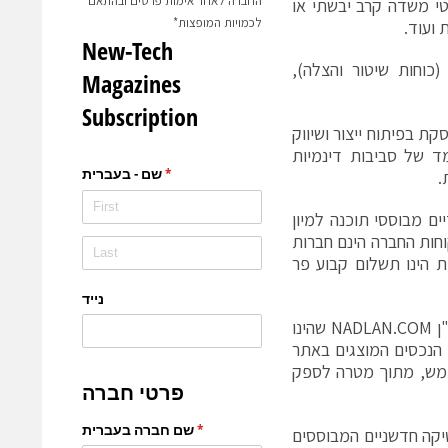
החברה לאחר אימות פרטים ובהתאם
טי משדה קרב יבשתי או
לכמויות המופצות*
 ועוד.
כוחות שיטור והצלה),
סקת בפיתוח ייצור ושיווק
ד של סביבות דינמיות
.
ם מבוססי תוכנה למיון
חות החברה הינם חברות
 הינו תשלום קבוע פר
"ן
NADLAN.COM
שהינו
. הנכסים המוצגים באתר
משתמש, מתוך מטרה לספק
יקה חדשניים המבוססים