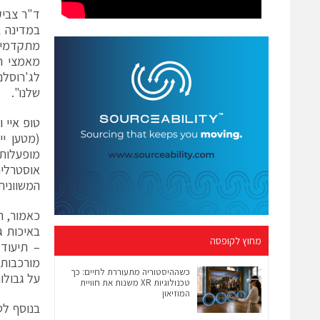
ד"ר צביק
במדינה ב
מתקדמים 
מאמצי הש
לג'רוסלם
שלנו".
טופ איי וי
(מטען יי
מופעלות 
אוסטרליה
המשוונית
כאמור, ה
מחוץ לקופסה
– תיעוד 
מורכבות 
כשההיסטוריה מתעוררת לחיים: כך
על גבולות, מ
טכנולוגיות XR משנות את חוויית
המוזיאון
בנוסף לט