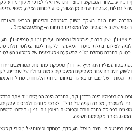
 המידע באזור המבוקש. המוצר הינו אידיאלי לצרכי איסוף מידע טק
טרול גבולות, אבטחת יעדים מן האוויר, סיוע לכוחות הצלה, מיפוי שריפות
חברה כיום הינם בעיקר משוק האבטחה והביטחון הצבאי והאזרחי (
י שילוב אינטנסיבי של המוצרים ב תחום ה- Broadcasting .
איי ויז'ן, ישנן חברות פורטפוליו נוספות עליהן נמנית
מנטיסויז'ן
, העו
לוגיה לצילום בתלת מימד המאפשר ללקוח ליצור צילומי תלת מימ
 כמו כן החברה מנהלת מו"מ להשקעה אסטרטגית של סמסונג העולמית
פת בפורטפוליו הינה
אייץ אר ויז'ן
מספקת פתרונות ממוחשבים ייחודיי
לשוק העבודה עבור מעסיקים המעסיקים כמות גדולה של עובדים. לקו
 "מסות" של עובדים בעיקר בתחום שירות הלקוחות. מודל ההכנסות
פת בפורטפוליו הינה נדל"ן קום, החברה הינה הבעלים של אתר הנדל
ונת להשכרה, מכירה וקניה של נדל"ן לצרכי מגורים ולצרכים עסקיים
מוצגים בפריסה רחבה ונוחה ומפורטים באופן נוח, זמין וידידותי ל
המוצג באתר מקסימום חשיפה.
פת בפורטפוליו הינה
ביוסל
, העוסקת במחקר ופיתוח של מוצרי קוסמט