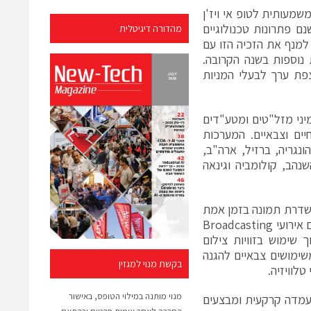
מעותית לטופ אי ויז'ן
נם פתרונות טכנולוגיים
מהדורה דיגיטלית
 למנף את הזכיה הזו עם
 נוספות בשנה הקרובה.
צפת ערך לבעלי המניות
יני מזל"טים ומטע"דים
יים וצבאיים. המערכות
הונגריה, ברזיל, ארה"ב,
שנהב, קולומביה וגינאה
משדרת תמונה בזמן אמת
באיכות גבוהה ומסוגלת לצפות שטח אווירי רחב היקף. המערכת מאפשרת לצלם אירועי Broadcasting
 שימוש בזוויות צילום
שימושים צבאיים להגנה
בקשת מנוי למגזין
מנוי מותנה במילוי הטופס, באישור
מעמדה קרקעית ומבצעים