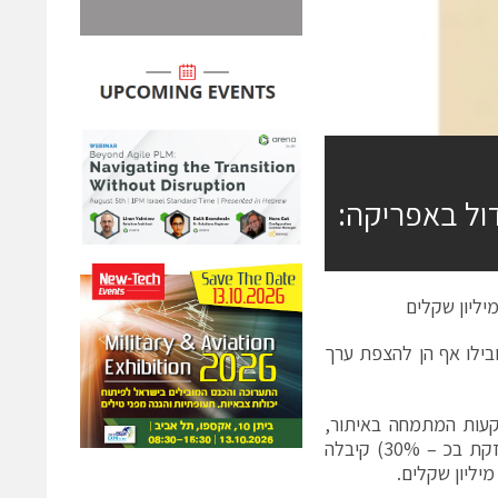
ול באפריקה:
ובילו אף הן להצפת ערך
, גוף השקעות המתמחה באיתור,
השקעה וליווי ניהולי של חברות עתירות טכנולוגיה הודיעה כי טופ אי ויז'ן (מוחזקת בכ – 30%) קיבלה