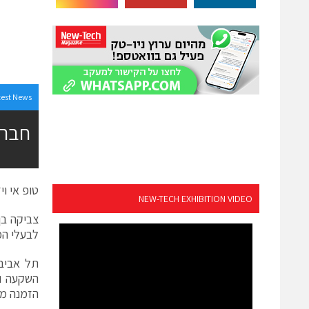
test News
חברת
טופ אי ויז
NEW-TECH EXHIBITION VIDEO
צביקה בן
לבעלי המ
הזמנה ממדי