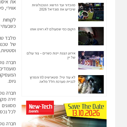
את איסוף
מהכדור ועד הדשא: הטכנולוגיות
אווירי, פ
שיכריעו את מונדיאל 2026
לקוחות ה
כשבעתיד צפו
היקום כפי שמעולם לא ראינו אותו
מלבד טופ 
של טכנו
וסטטיות.
אירוע הצגת יינות כשרים – צור עולם
של יין
חברה נוס
מועמדים 
המעסיקות
לא עוד טיל: סטארשיפ V3 והמרוץ
גיוס.
לבניית מערכת חלל מלאה
חברה נוס
זירה מקו
מסווגים 
לכל נכס 
חברה נוס