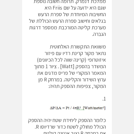
ממלכת דנמרק. תרומה חשובה נוספת
שגם היא ידועה על שם Friis היא
החשיבות המיוחדת של ספרת הרעש
בגלאים וחישוב ספרת הרעש הכוללת של
מערכת קליטה המורכבת ממספר דרגות
הגברה.
משוואת התקשורת האלחוטית
נתאר מקור קרינת רדיו עם פיזור
איזוטרופי (קרינה שווה לכל הכיוונים)
המשדר בהספק [Watt] . ציור 1 מתוך
המאמר המקורי של פריס מדגים את
ערוץ השידור והקליטה. במרחק R מן
המקור, צפיפות ההספק תהיה:
1.
כלומר ההספק ליחידת שטח יהיה ההספק
הכולל מחולק לשטח כדור שרדיוסו R.
אם במרחק R נציב אנטנה קולטת