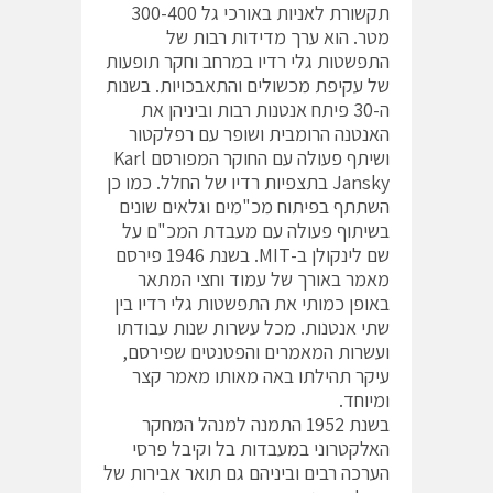
תקשורת לאניות באורכי גל 300-400
מטר. הוא ערך מדידות רבות של
התפשטות גלי רדיו במרחב וחקר תופעות
של עקיפת מכשולים והתאבכויות. בשנות
ה-30 פיתח אנטנות רבות וביניהן את
האנטנה הרומבית ושופר עם רפלקטור
ושיתף פעולה עם החוקר המפורסם Karl
Jansky בתצפיות רדיו של החלל. כמו כן
השתתף בפיתוח מכ"מים וגלאים שונים
בשיתוף פעולה עם מעבדת המכ"ם על
שם לינקולן ב-MIT. בשנת 1946 פירסם
מאמר באורך של עמוד וחצי המתאר
באופן כמותי את התפשטות גלי רדיו בין
שתי אנטנות. מכל עשרות שנות עבודתו
ועשרות המאמרים והפטנטים שפירסם,
עיקר תהילתו באה מאותו מאמר קצר
ומיוחד.
בשנת 1952 התמנה למנהל המחקר
האלקטרוני במעבדות בל וקיבל פרסי
הערכה רבים וביניהם גם תואר אבירות של