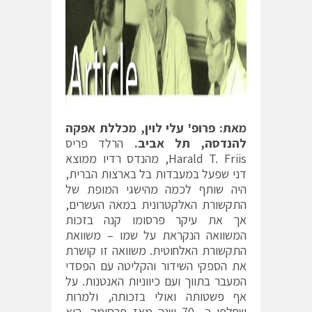
מאת: פרופ' עלי לוין, מכללת אפקה
להנדסה, תל אביב.
הרלד פריס
Harald T. Friis, מהנדס רדיו ממוצא
דני שפעל במעבדות בל בארצות הברית,
היה שותף לכמה מהישגי המופת של
התקשורת האלקטרונית במאה העשרים,
אך את עיקר פרסומו קנה בזכות
המשוואה הנקראת על שמו – משוואת
התקשורת האלחוטית. משוואה זו קושרת
את הספקי השידור והקליטה עם הפסדי
המעבר בתווך ועם כיווניות האנטנות. על
אף פשטותה ואולי בזכותה, ולמרות
שחלפו כ- 70 שנה מאז פרסומה, היא