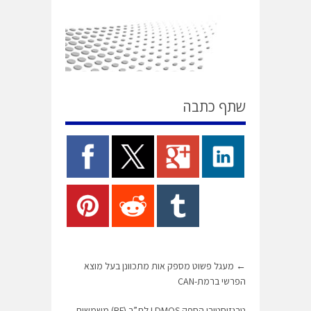
שתף כתבה
←
מעגל פשוט מספק אות מתכוונן בעל מוצא
הפרשי ברמת-CAN
טרנזיסטורי הספק LDMOS לת”ר (RF) משמשים