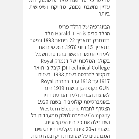
עדיין נחשבת נכונה, מדויקת ושימושית
ביותר.
הביוגרפיה של הרלד פריס
הרלד פריס Harald T Friis נולד
בדנמרק בתאריך 22 בינואר 1893 ונפטר
בתאריך 15 ביוני 1976. הוא סיים את
לימודי התואר הראשון בהנדסת חשמל
בקולג' המלכותי של דנמרק Royal
Technical College וכן קיבל בו תואר
דוקטור להנדסה בשנת 1938. בשנים
1917 עד 1918 עבד בחברת Royal
GUN בקופנהגן ובשנת 1919 היגר
לארצות הברית ולמד הנדסת רדיו
באוניברסיטת קולומביה. בשנת 1920
הצטרף לחברת Western Electric
Company שהפכה לחלק ממעבדות בל
ושם בילה את כל חייו המקצועיים.
בשנות ה-20 פיתח מקלטי רדיו רגישים
המבוססים על שפופרות ריק ובנה תחנות