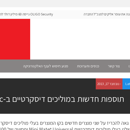
 עופר אליקים למנכ"ל החברה
OLIGO Security גייסה 60 מיל
ה-Runtime בעידן מתקפות ה-AI
ו
צור קשר
כנסים ותערוכות
מנוע חיפוש לענף האלקטרוניקה
La
- נובמבר 17, 2013
תוספות חדשות במוליכים דיסקרטיים ב-Samtec
Samtec גאה להכריז על שני מוצרים חדשים בקו המוצרים בעלי מוליכים דיסק
ו בעלי מוליכים דיסקרטיים Mini Mate
®