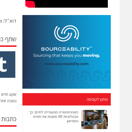
דוא"ל: israel@samtec.com
שתף כ
שקע חדש ש
מחוץ לקופסה
נמוכה יותר
כשההיסטוריה מתעוררת לחיים: כך
טכנולוגיות XR משנות את חוויית
כתבות 
המוזיאון