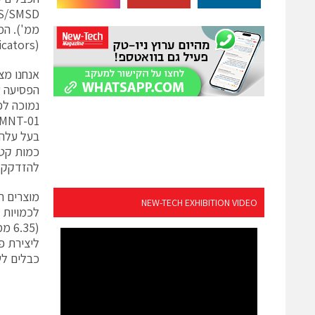
ממ'). המ
(applicators) לכמויות גדולות וכלים ידניים לכמויות קטנות.
כמות קטנ
להזדקק ל
מוצרים ח
NEW-TECH EXHIBITION VIDEO
(35
כבלים לש