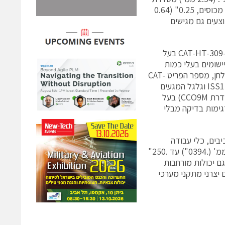
SMSS/SMSD תואמים עם כל ה-square post headers לא מכוסים ומגוון של מכוסים, 0.25" (0.64
צעים גם מגישים
אנחנו מציינים בגאווה גם את השקת הכלי הידני שלנוCAT-HT-309-2830-12 Parallel Action בעל
ל יישומים בעלי כמות
נמוכה לפני הייצור ולשם תיקון. כמו כן מוצעת כליבה אופציונלית להתקנה על שולחן, מספר הפריט CAT-
HT-MNT-01. כלי ידני זה משמש עם מתקן המוליכים המיקרו-דיסקרטי ISS1 Series וגלגל המגעים
בעל עלה כפול וסגנון crimp מסדרת CCO9R. זמין גם גלגל זעיר של מגעים (סדרת CCO9M) בעל
ימות בדיקה מבלי
בים, כלי עבודה
לכמויות קטנות וגדולות ומערכי כבלים שלמים בעלי מגוון פסיעות החל מ-1.00 ממ' (.0394") עד .250"
גם יכולות מורחבות
 תכנוני. ל-Samtec גם שותפויות עם יצרני מתקני מערכי