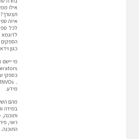
בחרת טרמ
תצטרך? כ
איזה ספק
לכל ספק 
כגון ויד
מי יישם 
כספקי שי
מידע.
מהם השיר
במידה וה
התוכנה.