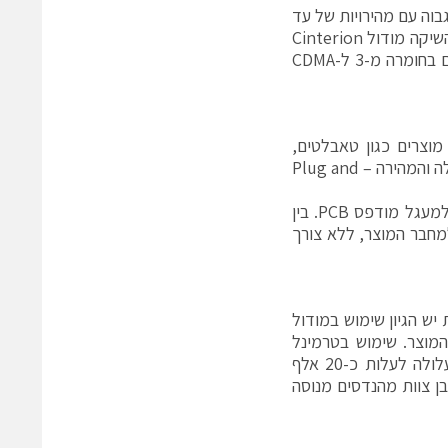
ידי ברוחב פס גבוה עם מהירויות של עד
Mbps ל-downlink וכ-Mbps ל-Uplink. חברת Gemalto הראשונה בעולם שהשיקה מודול Cinterion
חדש LTE PLS8. מודול LTE המבוסס LGA מאפשר מיגרציה חלקה ללא שינויים בחומרה מ-3 ל-CDMA
ך בכלל מוצרים כגון טאבלטים,
מחשבים אישיים, נתבים, שרתים וציוד ממוחשב, המאפשר אינטגרציה בדרך הקלה והמהירה – Plug and
בקצה השני ישנו מודול LGA הדורש הלחמת פינים הנמצאים בתחתית המודול למעגל מודפס PCB. בין
למחבר המוצר, ללא צורך
(certification)? בכמויות גדולות יש הגיון שימוש במודול
המוצר. שימוש בטרמינל
פשוט להפעלה ובעל הסמכות ללא צורך בידע מורכב. הסמכת מוצר בלבד עלולה לעלות כ-20 אלף
ובן צוות מהנדסים מנוסה