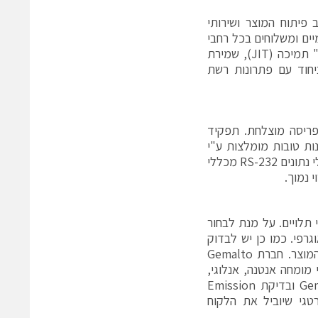
ים בשלב פיתוח המוצר ושירותי
ם ללקוחות מקומיים ומשלוחים בכל רחבי
העולם, ביצוע הסכמים עם תאריכי אספקה עתידיים מתוכננים לצורך "כוננות" תמיכה (JIT), שמירת
תוכנה וביחוד עם פתרונות רשת
פריסה מוצלחת. תפקיד
נות טובות מומלצות ע"י
היצרנים כמו אנטנות PCB תלת מימדיות. יש לשים לב לאביזרים נלווים כגון כבלי נתונים RS-232 מכללי
 תלויים. על מנת לבחור
גרפי. כמו כן יש לבדוק
האם ספקית השירות אישרה את המודל ותתן תמיכה למודול שעל פיו נבנה המוצר. חברת Gemalto
מומחה אנטנה, אנלוגי,
ואודיו. חלק חשוב בביצוע הסמכה הוא שירות קדם הסמכה במעבדות Gemalto ובדיקת Emission
טרטגי שיוביל את הלקוח