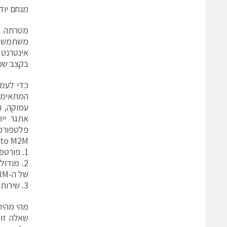
מנחם יוד
מטרתה ה
משתמשים 
אינטרנט 
בקצב שמא
כדי לעמו
אתגר יי
פלטפורמ
Gemalto M2M מציע שלושה
1. פורטפוליו רחב של מודולי תקשורת M2M כמו גם טרמינלים כמוצר סופי לאיטגרציה מהירה.
של ה-SIM אלא ע"י קישור אצל ספק השירות.
3. שירותי תוכנה נוספים שנועדו לפשט את הפיתוח, לעזור באינטגרציה, אבטחת מידע ואמינות.
מהי מהירות
שאלה זו