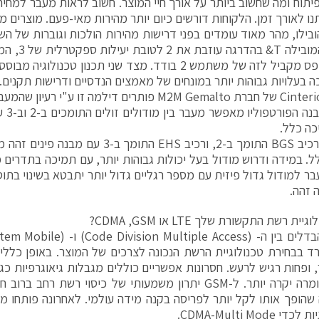
פיתוח ומה שחשוב ביותר על אורך חיי המוצר. חשוב לראות מעבר למחיר
בילו, מהר מאוד עומדים בפני דרישות מהירות הולכות וגוברות של ה
ספקית המוביל
3 ברוחב פס מקביל לזה של משתמש 2 בודד. מצד שני תכנון טכנ
כה בעלויות גבוהות יותר במונחים של מאמצים הנדסיים ודרישות תקנים.
מוצרי Cinterion של חברת M2M Gemalto פותרים דילמה זו 
היותר
יכה כלל.
לדוגמא רכיב BGS התומך ב-2, ורכיב EHS התומך
ל. במידה ודרוש מודול בעל יכולות גבוהות יותר, עם תמיכה בתדרים מר
בר למודול גדול פיזית עם מספר רגליים גדול יותר יתבטא בשינוי בת
 זהה.
ית רשת התקשורת שלך LTE או CDMA ,GSM?
ר, ופחות רגיש לרעש. חסרונות אפשריים כוללים מגבלות גיאוגרפיות כג
בלבד וחומרה יקרה יותר. ל-GSM יתרון משמעותי של כיסוי רשת ר
 שהופך אותו לקל יותר לפריסה בקנה מידה עולמי. לאחרונה פותחו מ
 CDMA-Multi Mode.