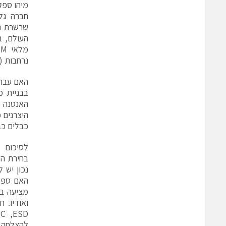
מיהו ספק
נרחבות (SensorLogic) מפשטת את פריסת M2M.
האם עברת
בבניית 
האנטנה ח
כבלים כגון U.FL ל-SMA או SMA להארכת SMA ומגבירי אות במיקומ
לסיכום
בחירת המ
נכון יש 
מציעה בו
להצלחה.