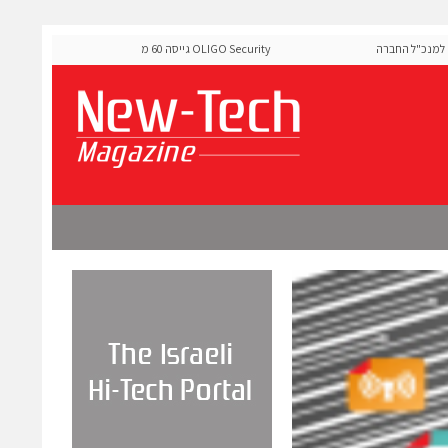
"ל החברה
OLIGO Security גייסה 60 מיליון דולר להרחבת פלטפורמת אבטחת
ה-Runtime בעידן מתקפות ה-AI