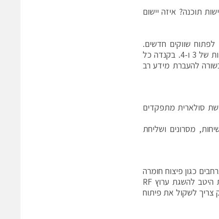
הרחבה דרושים: USB ,WIFI ,Ethernet? מהן דרישות תוכנה? איזה יישום
לפתוח שווקים חדשים.
לדוגמא בארה"ב T& יוצא משוק רבוי ובסיסי של 2 ועובר לטכנולוגיות מתקדמות של 3 ו-4. בקנדה כל
ם משירותי 2. בכל השווקים יש הבנה כי LTE הוא הבשורה להעברת מידע רב
מפעילים וירטואליים לרשת סולארית מתפקדים
ות לשימוש: שיחות, מסרונים ושליחת
בים כגון פיצוח חומרה
ותוכנה, כמו גם גורמים כמו הפרעות אלקטרומגנטיות (EMI), אנטנה ממוקמת היטב להשגת ערוץ RF
ומיים (API). עם מודמים אתה רק צריך לשקול את פיתוח