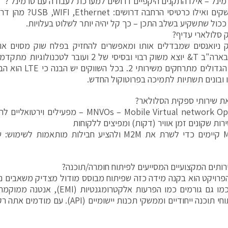
ינל – אילו התקנים היקפיים דרושים למערכת לעבודה עם טרמינל ?
אילו ממשקים ואילו כרטיסי 
כול שתשקיע בשלב התכן – כך קל יהיה יותר לשלוט בעלויות.
 סלולארי עדיף?
ניואנסים שמבדלים אותו ומאפשרים להחזיק בפלח שוק מסוים או 
הספקים הגדולים מתרחקי
או ובונים תשתיות לתמיכה בפרוטוקול החדש.
את שירותי ספקית הסלולאר?
MNVOs – Mobile Virtual network Operators – 
רות שקונים זמן אוויר (דקות) ומפיצים ללקוחות
. MNVOs קיימים כדי לשרת את M2M ולהציע חבילות מותאמ
ותים המקצועיים המסייעים לפיתוח חומרה/תוכנה?
פרויקט הוא בקנה מידה כזה שפיתוח מבוסס מודול מצדיק משאבים נרח
ראוי, פיתוחי תוכנה ייחודיים וממשקי תכנות ייש