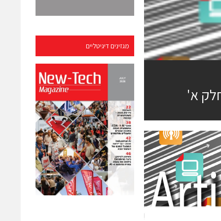
מגזינים דיגיטליים
לק א'