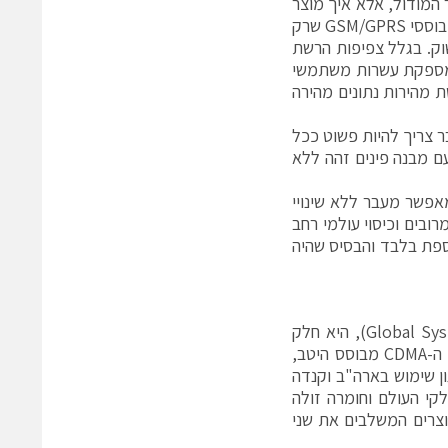
 המודול, אלא איך מוצר
ישרת אותנו לאורך זמן. הלקוחות דורשים כיום יותר מהירות מאי-פעם. מוצרים מבוססי GSM/GPRS שרק
שוק. בגלל צפיפות הרשת
ה T& בהדרגה עוזבת את 2 לטובת יעילות ספקטרלית של 3, המספקת עשרות משתמשי
ולוגיה מבוססת מהירות נתונים מהירה
ע"י רעיון שהמעבר צריך להיות פשוט ככל
. מבנה הפורטפוליו מאפשר מעבר בין מודולים זולים התומכים ב-2 וב-3 עם מבנה פינים זהה ללא
 ב-3 עם מבנה פינים זהה מאפשר מעבר ללא שינויי
ובים וכיסוי עולמי רחב
וספת בלבד והבסיס שהיה
הבנת ההבדלים בין ה- (Code Division Multiple Access) ו- (Global System Mobile), היא חלק
בלתי נפרד בבחירת טכנולוגיית הרשת הנכונה לצרכים של המוצר. באופן כללי ה-CDMA מבוסס היטב,
ון שימוש בארה"ב וקנדה
חב ברוב חלקי העולם וחומרה זולה
וצרים המשלבים את שני