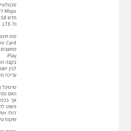
ול-LTE.
מהו חיבור 
Play.
לבין ישנ
עריכה מס
טרמינל א
אך בכמוי
דולר ויו
שינצח על