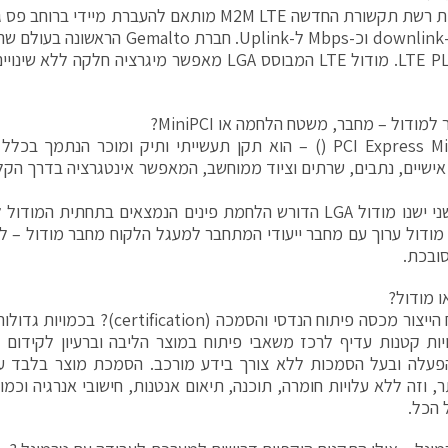
טכנולוגיית רשת תקשורת החדשה M2M LTE מותאם להעברת מי
למודול – מחבר, משטח הלחמה או MiniPCI?
PCI Express Mini Card () – הוא תקן תעשייתי ותיק ומוכר הנתמ
ו מודול ערוך עם מחבר ייעודי המתחבר למעגל הלקוח מחבר מודול – 
ובכת.
ו מודול?
האם נפח הייצור מכסה פיתוח הנדסי והסמכה 
ות קטנות עדיף לרכז משאבי פיתוח במוצר הליבה וברעיון לקידום 
תר, וזה ללא עלויות חומרה, תוכנה, תיאום אנטנות, חישובי אנרגיה וכמ
 הכל.