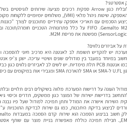
 אסטרטגי?
חברה גלובלית כגון Arrow ספקית רכיבים מציעה שירותים לוגיסטי
שרשרת האספקה. שיטות ניהול מלאי (VMI), משלוחים יומיומיי
מלאי FIFO .Gemalto M2M על כלל פתרונותיה הטכניים חומרה/
 על אביזרים נלווים?
מערכת יש להקדיש תשומת לב לאנטנה היא מרכיב חיוני להסמכה ו
שוב במיוחד במעבר בין מודולים שונים ושינויי עריכה. ישנן צ'יפ אנט
ים עם כיסוי נמוך.
ודול העונה על דרישות המערכת מלווה בשיקולים רבים תלויים ובלתי
להתחשב בדרישות ישירות של המוצר כגון ממשקים, תדרים וכיסוי גיאו
רדים לביצוע בדיקת היתכנות, כמו גם שירות לבדיקת התוכניות ע"י 
,EMC ,ESD. חבילת תמיכה כוללת מאפשרת בניית מוצר עם שותף אס