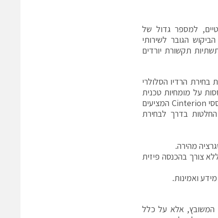
יים, למספר גדול של
הביקוש הגובר לשירותי
 תשתיות תקשורת יורדים
ת בחירת הרדיו הסלולרי
וק. 10 השאלות הבאות מבוססות על מומחיות טכנית
עמוקה, ופורטפוליו של מוצרים החדישים ביותר של חברת Gemalto M2M מבוססי Cinterion המציעים
החלטות בדרך לבחירת
גרציה על PCB בתור רכיב מולחם ללא צורך בהכנסה פיזית
 המשובץ, אלא על כלל