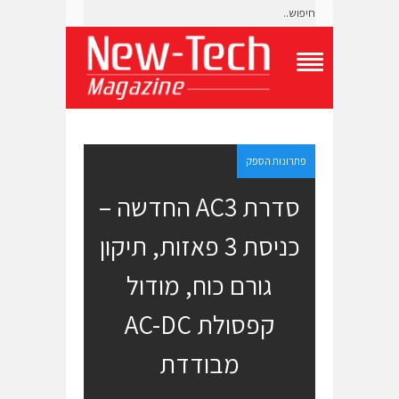
T
o
g
g
l
e
פתרונות הספק
N
a
סדרת AC3 החדשה –
v
i
כניסת 3 פאזות, תיקון
g
a
t
גורם כוח, מודול
i
o
קפסולת AC-DC
n
M
e
מבודדת
n
u