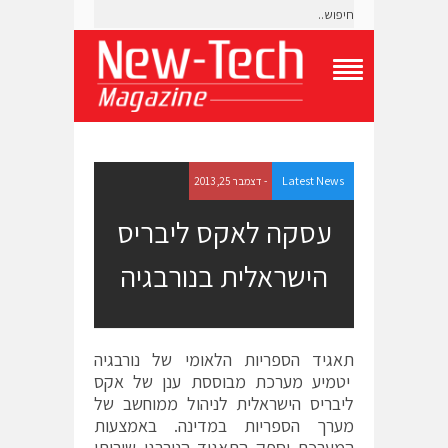
T
o
g
g
l
e
Latest News
- דצמבר 25, 2013
N
a
עסקה לאקס ליבריס
v
i
הישראלית בנורבגיה
g
a
t
i
o
תאגיד הספריות הלאומי של נורבגיה
n
M
יטמיע מערכת מבוססת ענן של אקס
e
ליבריס הישראלית לניהול ממוחשב של
n
מערך הספריות במדינה. באמצעות
u
המערכת יספק התאגיד הנורבגי שירותי