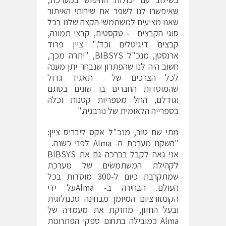
שאיפשרו לנו לשפר את שירותי האיתור
שאנו מציעים למשתמשי הקצה שלנו בכל
סוגי הקבצים – טקסטים, קבצי תמונה,
קבצים דיגיטלים וכד'." ציין פרוד
ארנסטן, מנכ"ל BIBSYS, "יתרה מכך,
חשוב היה לנו שהפתרון שנבחר יתן מענה
לכל הצרכים של תאגיד גדול
שהמוסדות החברים בו שונים בסוגם
וגודלם, החל מספריות קטנות וכלה
בספרייה הלאומית של נורבגיה."
מתי שם טוב, מנכ"ל אקס ליבריס ציין:
"השקנו מערכת ה- Alma לפני כשנה.
אני גאה לקבל בברכה גם את BIBSYS
לקהילת המשתמשים של מערכת
שמתקרבת כיום ל-300 מוסדות בכל
העולם. הבחירה ב- Almaעל ידי
הקונסורציום המיומן מבחינה טכנולוגית
ובעל החזון, מחזקת את מעמדה של
Alma כמובילה בתחום ספקי הפתרונות