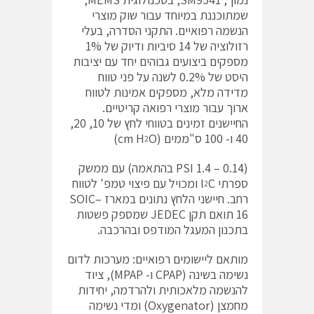
שמתוכננת במיוחד עבור שוק מוצרי
הנשמה רפואיים. התקני הסדרה, בעלי
רזולוציה של 14 סיביות ודיוק של 1%
מספקים ביצועים גבוהים יחד עם יציבות
היסט של 0.2% לשנה על פני טווח
מדידה מלא, מספקים אמינות לטווח
ארוך עבור מוצרי רפואה קריטיים.
החיישנים זמינים בטווחי לחץ של 10, 20,
40 ו- 100 ס"ממים (cm H
O)
2
(0.14 – 1.4 PSI בהתאמה) עם ממשק
ספרתי I
C ומכויל עם פיצוי טמפ' לטווח
2
רחב. חיישני הלחץ נתונים במארז SOIC–
16 תואם תקן JEDEC שמספק פשטות
בתכנון המעגל המודפס ובהרכבה.
מותאם ליישומים רפואיים: מערכות לדום
נשימה בשינה (CPAP ו- MPAP), ציוד
להנשמה מלאכותית ולהרדמה, יחידות
מחמצן (Oxygenator) ומדי נשימה