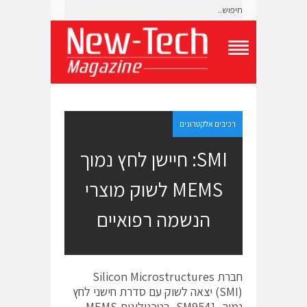
T
o
g
g
l
e
רכיבים אלקטרונים
N
a
SMI: חיישן לחץ נמוך
v
i
MEMS לשוק מוצרי
g
a
t
הנשמה רפואיים
i
o
n
M
e
חברת Silicon Microstructures
n
(SMI) יצאה לשוק עם סדרת חישני לחץ
u
נמוך, SM9541, בטכנולוגית MEMS,