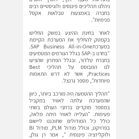
ניהלנו תהליכים פיננסים ולוגיסטיים רבים
בחברה באמצעות טבלאות אקסל
פנימיות".
לאחר בחינת ההיצע במשק החליטו
בקמטק להחליף את המערכת הקיימת
במערכתSAP Business All-in-One.
"בחרנו ב-SAP בגלל הגורמים המטמיעים
בחברת טלדור, ובגלל הפתרון שהציעו
לנו המבוסס על תהליכי Best
Practices, אשר לא דרש התאמות
מיוחדות", מספר גרנצל.
"תהליך ההטמעה היה מורכב ביותר, כיוון
שהמערכת עלתה לאוויר במקביל
במספר מוקדים ברחבי העולם בשתי
פעימות. "העלייה לאוויר היתה מלאה,
כולל כל המודולים שתוכננו ליישום
בפרויקט, וכולל מודול PLM, מודול BI
ולוקליזציה פיננסית ", אמר רן גולן,