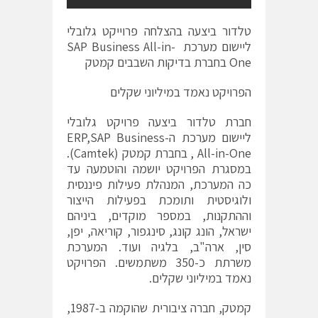
טלדור ביצעה בהצלחה פרוייקט גלובלי
ליישום מערכת SAP Business All-in-
One בחברת בדיקות השבבים קמטק
הפרויקט נאמד במיליוני שקלים
חברת טלדור ביצעה פרויקט גלובלי
ליישום מערכת ה-ERP,SAP Business
All-in-One , בחברת קמטק (Camtek).
במסגרת הפרויקט יושמה והוטמעה עד
כה המערכת, המנהלת פעילות פיננסית
ולוגיסטית ותומכת בפעילות הייצור
וההתקנות, במספר מוקדים, ביניהם
ישראל, הונג קונג, סינגפור, קוריאה, יפן,
סין, ארה"ב, בלגיה ועוד. המערכת
משרתת כ-350 משתמשים. הפרויקט
נאמד במיליוני שקלים.
קמטק, חברה ציבורית שהוקמה ב-1987,