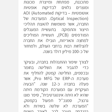
מתכננת, מפתחת ומייצרת מכונות
ומוצרים נלווים לבדיקות אופטיות
אוטומטיות – בדיקות AOI (Automated
Optical Inspection). המערכות של
החברה, אשר משמשות להאצת תהליכי
הייצור והתפוקה בתעשיית המעגלים
המודפסים (PCB), תעשיית המוליכים
למחצה והאריזות, הובילו את החברה
להצלחות רבות ברחבי העולם, ולמחזור
של כ-100 מיליון דולר בשנה.
לצורך שיפור ההתנהלות בחברה, ובעיקר
כדי להגביר את השליטה בחומר
ובכספים, החליטה קמטק להחליף את
מערכת ה-ERP של Pro MFG, אשר
פעלה בחברה כ-12 שנה. "הבעיה
העיקרית עם המערכת הקודמת היתה
שהיא לא היתה אינטגרטיבית", סיפר מונו
גרנצל, סמנכ"ל תפעול בקמטק.
"המערכת לא שלטה בשירות ולא
בהנדסה. מעבר לכך, לאורך השנים