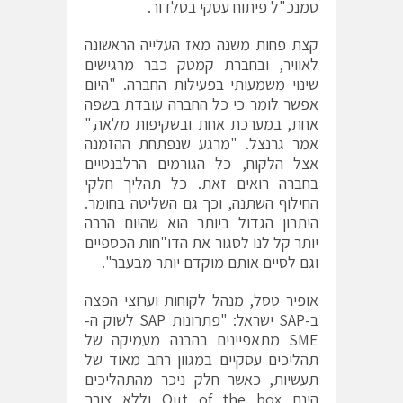
סמנכ"ל פיתוח עסקי בטלדור.
קצת פחות משנה מאז העלייה הראשונה
לאוויר, ובחברת קמטק כבר מרגישים
שינוי משמעותי בפעילות החברה. "היום
אפשר לומר כי כל החברה עובדת בשפה
אחת, במערכת אחת ובשקיפות מלאה,"
אמר גרנצל. "מרגע שנפתחת ההזמנה
אצל הלקוח, כל הגורמים הרלבנטיים
בחברה רואים זאת. כל תהליך חלקי
החילוף השתנה, וכך גם השליטה בחומר.
היתרון הגדול ביותר הוא שהיום הרבה
יותר קל לנו לסגור את הדו"חות הכספיים
וגם לסיים אותם מוקדם יותר מבעבר".
אופיר טסל, מנהל לקוחות וערוצי הפצה
ב-SAP ישראל: "פתרונות SAP לשוק ה-
SME מתאפיינים בהבנה מעמיקה של
תהליכים עסקיים במגוון רחב מאוד של
תעשיות, כאשר חלק ניכר מהתהליכים
הינם Out of the box וללא צורך