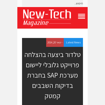
T
o
g
g
l
e
Latest News
- ינואר 20, 2014
N
a
טלדור ביצעה בהצלחה
v
i
פרוייקט גלובלי ליישום
g
a
t
מערכת SAP בחברת
i
o
בדיקות השבבים
n
M
e
קמטק
n
u