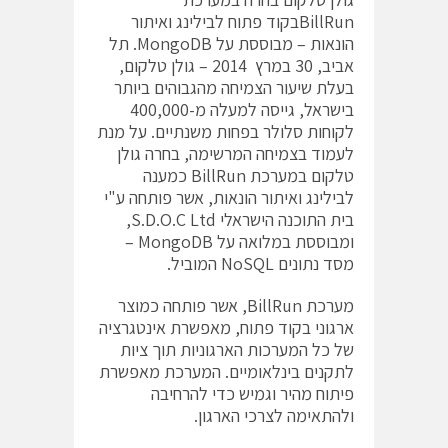
BillRunבקוד פתוח לבילינג ואיתור
הונאות – מבוססת על MongoDB. תל
אביב, 30 במרץ 2014 – גולן טלקום,
בעלת שיעור הצמיחה מהגבוהים ביותר
בישראל, גייסה למעלה מ-400,000
לקוחות סלולר בפחות משנתיים. על מנת
לעמוד בצמיחה המרשימה, בחרה גולן
טלקום במערכת BillRun כמענה
לבילינג ואיתור הונאות, אשר פותחה ע"י
בית התוכנה הישראלי S.D.O.C Ltd,
ומבוססת במלואה על MongoDB –
מסד נתונים NoSQL המוביל.
מערכת BillRun, אשר פותחה כמוצר
ארגוני בקוד פתוח, מאפשרת אינטגרציה
של כל המערכות הארגוניות תוך ציות
לתקנים בינלאומיים. המערכת מאפשרת
פיתוח מהיר וגמיש כדי להרחיבה
ולהתאימה לצרכי הארגון.