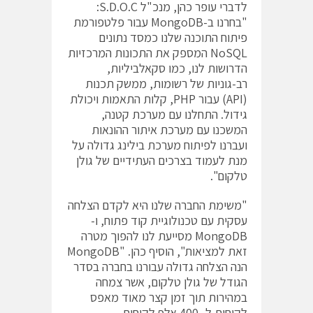
לדברי עופר כהן, מנכ"ל S.D.O.C:
"בחרנו ב-MongoDB עבור פלטפורמת
פיתוח התוכנה שלנו כמסד נתונים
NoSQL המספק את התכונות המרכזיות
הדרושות לנו, כמו סקאלביליות,
רב-גוניות של רשומות, ממשק תכנות
(API) עבור PHP, קלות התאמות ויכולת
גידול. התחלנו עם מערכת קטנה,
המשכנו עם מערכת איתור ההונאות
ועברנו לפיתוח מערכת בילינג גדולה על
מנת לעמוד בצרכים העתידיים של גולן
טלקום".
"משימת החברה שלנו היא לקדם הצלחה
עסקית עם טכנולוגיית קוד פתוח, ו-
MongoDB מסייעת לנו להפוך מטרה
זאת למציאות", הוסיף כהן. "MongoDB
הנה הצלחה גדולה עבורנו בחברה בסדר
הגודל של גולן טלקום, אשר צמחה
במהירות תוך זמן קצר מאוד מאפס
לקוחות ל- 400 אלף לקוחות.