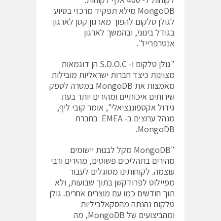
MongoDB מילא תפקיד מרכזי בסיוע
לגולן טלקום להפוך מארגון קטן לארגון
בגודל בינוני, ובהמשך לארגון
אנטרפרייז".
"גולן טלקום ו- S.D.O.C הן דוגמאות
מצוינות כיצד חברות ישראליות מובילות
מאמצות את MongoDB במטרה לספק
שירותים איכותיים ומהירים יותר בעת
גידול אקספוננציאלי", אומר קובי ליף,
מנהל ערוצים ב- EMEA בחברת
MongoDB.
"MongoDB מקל לבנות יישומים
מהירים בתהליכים פשוטים, מהירים ורבי
עוצמה. לקוחותינו מסוגלים לעבור
מפיילוט לפרודקשן בתוך שבועות, ולא
תוך חודשים כמו עם מוצרים אחרים. גולן
טלקום נהנתה מהסקאלביליות
ומהביצועים של MongoDB, מה