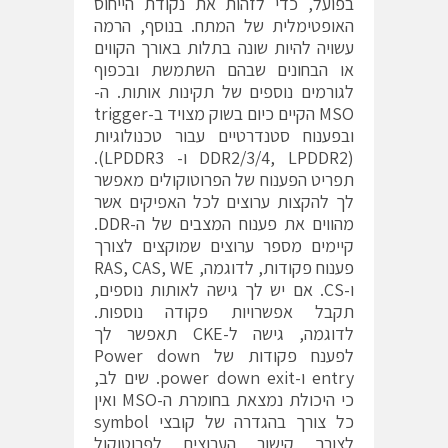
בפועל, כדי לזהות את נקודת הייחוס
האופטימלית של המתח. בנוסף, הרמה
עשויה להיות שונה בתלות באורך הקווים
או הבחונים שבהם השתמשת ובכפוף
לגורמים נוספים של תקינות אותות. ה-
MSO הקיים כיום בשוק מצויד ב-trigger
ובפענוח סטנדרטיים עבור טכנולוגיות
(DDR2/3/4, LPDDR2 ו- LPDDR3).
תפריט הפענוח של הפרוטוקולים מאפשר
לך להקצות ערוצים לכל האפיקים אשר
מהווים את פענוח המצבים של ה-DDR.
קיימים מספר ערוצים שמוקצים לצורך
פענוח פקודות, לדוגמה, RAS, CAS, WE
ו-CS. אם יש לך גישה לאותות נוספים,
תקבל אפשרויות פקודה נוספות.
לדוגמה, גישה ל-CKE תאפשר לך
לפענח פקודות של Power down
entry ו-power down exit. שים לב,
כי היכולת נמצאת בחומרת ה-MSO ואין
כל צורך בהגדרה של קובצי symbol
לצורך קישור הערוצים לפרוטוקול