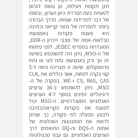
הינן תקפות ויעילות, הן נוטות לגרום
לטעויות בעת הפרדת כיוון הערוץ, ובסופו
של דבר למדידות שגויות. הדרך הברורה
ביותר להפרדה של נתוני קריאה וכתיבה
היא פענוח פקודות באמצעות
טבלאות-אמת של מצבי זיכרון ה-DDR,
המוגדרות במפרטי JEDEC. לפני פיתוחו
של ה-MSO, ניתן היה להשתמש בשיטה
זה אך ורק באמצעות נתח לוגי או נתח
פרוטוקולים. שיטה זו מצריכה גישה ל-5
קווי בקרה לפחות, אשר כוללים את CLK,
CS, RAS, CAS ו-WE. במקרה של ה-
MSO, ניתן להשתמש ב-16 ערוצים
דיגיטליים זמינים בנוסף ל-4 הערוצים
האנלוגיים הסטנדרטיים. ה-MSO יכול
לפענח את פקודות הקריאה/כתיבה
ולבצע הפעלה לפי פקודה, כך שניתן
לראות את ההתנהגות האנלוגית של
אותות ה-DQS וה-DQ התואמים דרך
הערוצים האנלוגיים. גם עבור טכנולוגיות