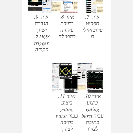
איור 7.
איור 8.
איור 9.
תפריט
בחירת
הגדרה
פרוטוקולי
פקודה
ושיוך
ם
להפעלה
DQS ל-
trigger
פקודה
איור 10.
איור 11.
ביצוע
ביצוע
gating
gating
עבור burst
עבור burst
כתיבה
כתיבה
לצורך
לצורך