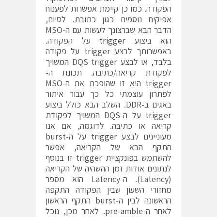
הפקודה. כמו כן קיימת אפשרות לפענוח
אפיקים נוספים כגון כתובת. לסיום,
הדבר הבא שברצונך לעשות עם ה-MSO
הוא ביצוע trigger על הפקודה.
באפשרותך לבצע trigger על פקודה
בלבד, או לבצע DQS trigger המשויך
לפקודת קריאה/כתיבה. תכונת ה-
trigger היא זו שהופכת את ה-MSO
לפתרון עוצמתי כל כך עבור איתור
באגים ב-DDR. השלב הבא כולל ביצוע
trigger על ה-DQS המשויך לפקודת
קריאה או כתיבה. לדוגמה, אם אנו
מעוניינים לבצע trigger על ה-burst
התקף הבא של הקריאה, אפשר
להשתמש בפונקציית trigger זו בנוסף
לנתונים אודות זמן ההשהיה של הקריאה
(Latency). ה-Latency הוא מספר
מחזורי השעון שבין הפקודה התקפה
הראשונה לבין ה-burst התקף הראשון
לאחר ה-pre-amble. לאחר מכן, נוכל