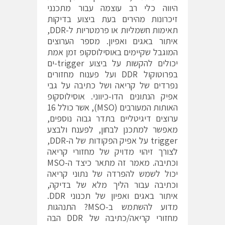
היווה כלי רב עוצמה עבור מתכנני
זיכרונות מהירים בעת ביצוע בדיקות
תאימות חשמליות או פרמטריות ל-DDR,
איתור באגים ואפיון. מספר הערוצים
המוגבל שקיימים באוסילוסקופ זמן אמת
יכולים להקשות על ביצוע trigger-ים
בפרוטוקול DDR ועל פענוח מחזורים
נפרדים של קריאה ושל כתיבה על גבי
אפיק הנתונים הדו-כיווני. אוסילוסקופ
האותות המעורבים (MSO), אשר כולל 16
ערוצים דיגיטליים בתדר גבוה נוספים,
מאפשר למתכנן לבחון, לפענח ולבצע
trigger על אפיק הפקודות של ה-DDR,
לצורך זיהוי מדויק של מחזורי קריאה
וכתיבה. מאמר זה מתאר כיצד ה-MSO
יכול לשמש להפרדה של נתוני קריאה
וכתיבה עבור הליך מלא של בדיקה,
איתור באגים ואפיון של תכנוני DDR.
מדוע להשתמש ב-MSO? התנהגות
מחזורי קריאה/כתיבה של DDR הבה