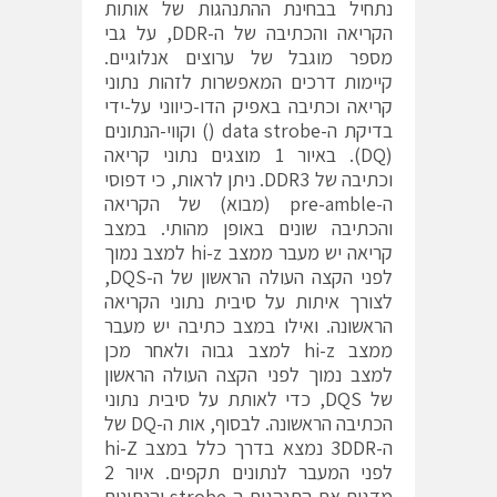
נתחיל בבחינת ההתנהגות של אותות
הקריאה והכתיבה של ה-DDR, על גבי
מספר מוגבל של ערוצים אנלוגיים.
קיימות דרכים המאפשרות לזהות נתוני
קריאה וכתיבה באפיק הדו-כיווני על-ידי
בדיקת ה-data strobe () וקווי-הנתונים
(DQ). באיור 1 מוצגים נתוני קריאה
וכתיבה של DDR3. ניתן לראות, כי דפוסי
ה-pre-amble (מבוא) של הקריאה
והכתיבה שונים באופן מהותי. במצב
קריאה יש מעבר ממצב hi-z למצב נמוך
לפני הקצה העולה הראשון של ה-DQS,
לצורך איתות על סיבית נתוני הקריאה
הראשונה. ואילו במצב כתיבה יש מעבר
ממצב hi-z למצב גבוה ולאחר מכן
למצב נמוך לפני הקצה העולה הראשון
של DQS, כדי לאותת על סיבית נתוני
הכתיבה הראשונה. לבסוף, אות ה-DQ של
ה-3DDR נמצא בדרך כלל במצב hi-Z
לפני המעבר לנתונים תקפים. איור 2
מדגים את התנהגות ה-strobe והנתונים