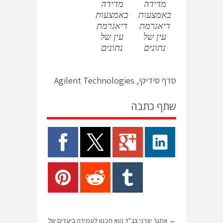
מדידה
מדידה
באמצעות
באמצעות
דיאגרמת
דיאגרמת
עין של
עין של
נתונים
נתונים
סדף סידיקי, Agilent Technologies
שתף כתבה
←
אתגר יצרני צב"ד הוא תכנון לעמידה ביעדים של