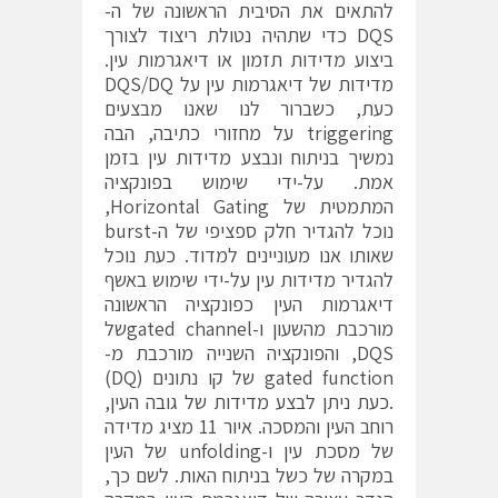
להתאים את הסיבית הראשונה של ה-
DQS כדי שתהיה נטולת ריצוד לצורך
ביצוע מדידות תזמון או דיאגרמות עין.
מדידות של דיאגרמות עין על DQS/DQ
כעת, כשברור לנו שאנו מבצעים
triggering על מחזורי כתיבה, הבה
נמשיך בניתוח ונבצע מדידות עין בזמן
אמת. על-ידי שימוש בפונקציה
המתמטית של Horizontal Gating,
נוכל להגדיר חלק ספציפי של ה-burst
שאותו אנו מעוניינים למדוד. כעת נוכל
להגדיר מדידות עין על-ידי שימוש באשף
דיאגרמות העין כפונקציה הראשונה
מורכבת מהשעון ו-gated channelשל
DQS, והפונקציה השנייה מורכבת מ-
gated function של קו נתונים (DQ)
.כעת ניתן לבצע מדידות של גובה העין,
רוחב העין והמסכה. איור 11 מציג מדידה
של מסכת עין ו-unfolding של העין
במקרה של כשל בניתוח האות. לשם כך,