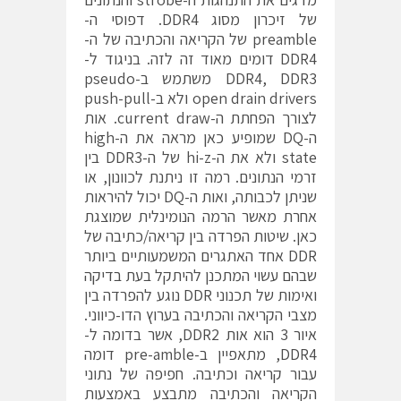
של זיכרון מסוג DDR4. דפוסי ה-
preamble של הקריאה והכתיבה של ה-
DDR4 דומים מאוד זה לזה. בניגוד ל-
DDR4, DDR3 משתמש ב-pseudo
open drain drivers ולא ב-push-pull
לצורך הפחתת ה-current draw. אות
ה-DQ שמופיע כאן מראה את ה-high
state ולא את ה-hi-z של ה-DDR3 בין
זרמי הנתונים. רמה זו ניתנת לכוונון, או
שניתן לכבותה, ואות ה-DQ יכול להיראות
אחרת מאשר הרמה הנומינלית שמוצגת
כאן. שיטות הפרדה בין קריאה/כתיבה של
DDR אחד האתגרים המשמעותיים ביותר
שבהם עשוי המתכנן להיתקל בעת בדיקה
ואימות של תכנוני DDR נוגע להפרדה בין
מצבי הקריאה והכתיבה בערוץ הדו-כיווני.
איור 3 הוא אות DDR2, אשר בדומה ל-
DDR4, מתאפיין ב-pre-amble דומה
עבור קריאה וכתיבה. חפיפה של נתוני
הקריאה והכתיבה מתבצע באמצעות