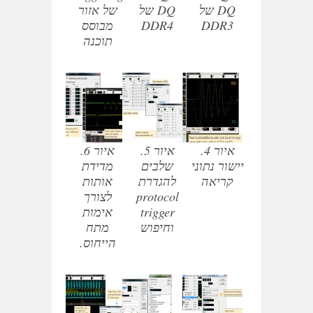
DQ של
DQ של
של אזור
DDR3
DDR4
מבוסס
תוכנה
איור 4.
איור 5.
איור 6.
יישור נתוני
שלבים
מדידת
קריאה
להגדרת
אותות
protocol
לצורך
trigger
אימות
וחיפוש
מתח
הייחוס.