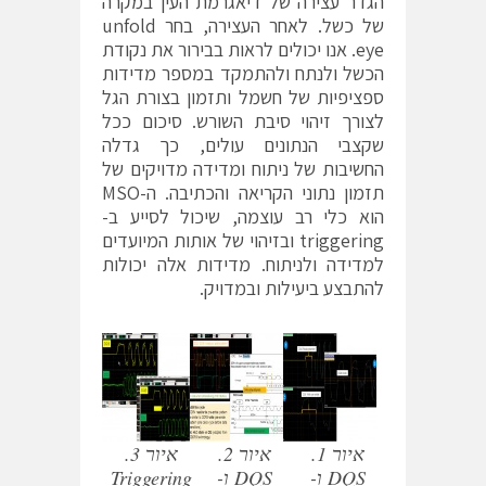
הגדר עצירה של דיאגרמת העין במקרה
של כשל. לאחר העצירה, בחר unfold
eye. אנו יכולים לראות בבירור את נקודת
הכשל ולנתח ולהתמקד במספר מדידות
ספציפיות של חשמל ותזמון בצורת הגל
לצורך זיהוי סיבת השורש. סיכום ככל
שקצבי הנתונים עולים, כך גדלה
החשיבות של ניתוח ומדידה מדויקים של
תזמון נתוני הקריאה והכתיבה. ה-MSO
הוא כלי רב עוצמה, שיכול לסייע ב-
triggering ובזיהוי של אותות המיועדים
למדידה ולניתוח. מדידות אלה יכולות
להתבצע ביעילות ובמדויק.
איור 1.
איור 2.
איור 3.
DQS ו-
DQS ו-
Triggering