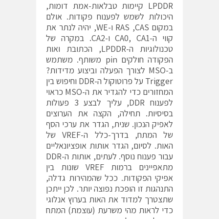
LPDDR קיימות טבלאות-אמת דומות,
היכולות לשמש לפענוח פקודות. אולם
במקום RAS ,CAS ו-WE, יהיה לנתר את
קווי ה-CA0, CA1 ו-CA2. במקרה של
טכנולוגיות ה-LPDDR, הכתובת ואות
הפקודה חולקים pin משותף. משתמש
ב-MSO לצורך הפעלה וביצוע מדידות?
Trigger על פרוטוקול ה-DDR וחיפוש בין
המחזורים כדי להגדיר את ה-MSO כראוי
לפענוח DDR, עליך לבצע 3 פעולות
בסיסיות. תחילה, הקצה את הערוצים
לאפיק הנכון. שנית, הגדר את ערכי הסף
של המתח, בדרך-כלל ה-VREF של
האות. לסיום, הגדר אותות אופציונאליים
עבור פענוח נוסף. לעתים, אותות ה-DDR
מתאפיינים ברמות VREF שונות בין
אפיקי הפקודות. ככל שהמהירות גדלה,
התנהגות זו הופכת נפוצה יותר. לכן ייתכן
שתצטרך למדוד את האות בערוץ אנלוגי
כדי לראות מהי משרעת (עוצמת) המתח