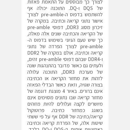
לצורך כך מבוססים על התאמת פאזות
של DQS ו-DQ. התוכנה יכולה אף
להשתמש בדפוס ה-pre-amble לצורך
אישור נתוני קריאה וכתיבה. במקרה של
זיכרון מסוג DDR3, דפוסי pre-amble
של הקריאה והכתיבה שונים אלה מאלה,
כך שיש טעם הגיוני בשימוש בדפוס ה-
pre-amble לצורך הפרדה של נתוני
קריאה וכתיבה. אולם במקרה של DDR2
ו-DDR4 שבהם דפוסי pre-amble זהים,
ולעתים גם כאשר מדובר בהתנהגות שונה
של מערכת DDR3, התוכנה עלולה
לזהות את מחזור הקריאה או הכתיבה
בצורה שגויה, וזאת כאשר הבדלי הפאזה
אינם ברורים. באיור 4 מוצגת דוגמה של
מחזור קריאה שבו נתונים מסוימים אינם
מיושרים לקצה ועלולים להיות מזוהים
בשוגג כמחזור כתיבה. פרוטוקול
קריאה/כתיבה של DDR אף על פי ששתי
שיטות אלה, של הפרדת קריאה וכתיבה
באמצעות אותות ה-DQS ו-DQ בלבד,