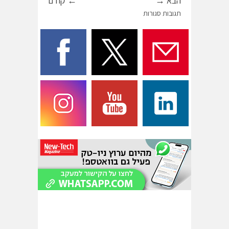
הבא →
← קודם
תגובות סגורות