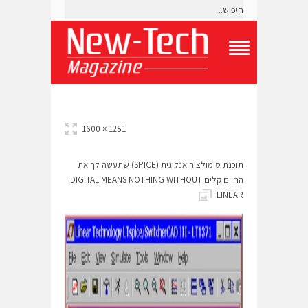
T
o
g
g
l
e
1251 × 1600
N
a
v
תוכנת סימולציה אנלוגית (SPICE) שתעשה לך את
i
החיים קלים DIGITAL MEANS NOTHING WITHOUT
g
LINEAR
a
t
i
o
n
M
e
n
u