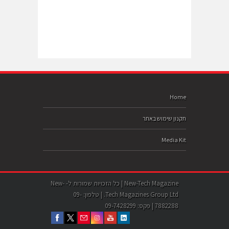
Home
תקנון שימוש באתר
Media Kit
New-Tech Magazine | כל הזכויות שמורות ל- New-
Tech Magazines Group Ltd. | טלפון: 09-
7882288 | פקס: 09-7428299