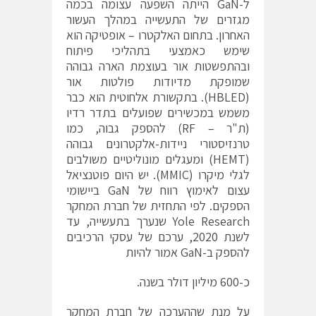
ל-GaN הייתה השפעה עצומה בכמה
מגזרים של התעשייה במהלך העשור
האחרון. בתחום האלקטרו – אופטיקה הוא
שימש כאמצעי בתהליכי פיתוח
ובהתפשטות אור בעוצמת הארה גבוהה
שמופקת מדיודות פולטות אור
(HBLED). בתקשורת אלחוטית הוא כבר
משמש במכשירים שפועלים בתדר רדיו
(ת"ר – RF) להספק גבוה, כמו
טרנזיסטורי ניידות-אלקטרונים גבוהה
(HEMT) ומעגלים מונוליטיים משולבים
לגלי מיקרו (MMIC). יש היום פוטנציאל
עצום לאימוץ רווח של GaN ביישומי
הספקים. לפי התחזית של חברת המחקר
Yole Research שנערך בתעשייה, עד
לשנת 2020, ערכם של עסקי הרכיבים
להספק ב-GaN אמור להיות
כ-600 מיליון דולר בשנה.
על מנת שההערכה של חברת המחקר