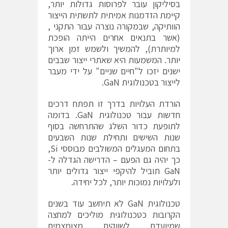
בסיליקון עובר לפרוסות גדולות יותר,
קיימת הזדמנות אמיתית לתשתית הייצור
הוותיקה, שבמקורה נוצרה עבור התקני ,
(אשר בתנאים אחרים הייתה הופכת
למיותרת), להמשיך ולשמש זמן ארוך
יותר. המשמעות היא שאתרי ייצור שבבים
ישנים יזכו ל"חיים שניים" על ידי מעבר
לייצור בטכנולוגית GaN.
הורדת העלויות בדרך זו תפתח דרכים
חדשות עבור טכנולוגית GaN. בדומה
לתופעת כדור השלג שהתרחשה בסוף
שנות השישים ותחילת שנות השבעים
בתחום המעגלים המשולבים מבוססי Si,
כך יהיה גם הפעם – הדרישה הגדלה ל-
GaN תוביל להיקפי ייצור גדולים יותר
ולעלויות נמוכות יותר, לכל יחידה.
טכנולוגית GaN לא תיחשב עוד בשנים
הקרובות כטכנולוגית מוליכים למחצה
שמיועדת לשווקים מצומצמים