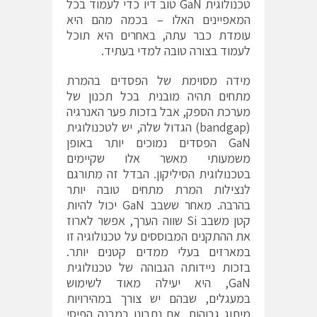
טכנולוגית GaN טוב דיו כדי לעמוד בכל
המאפיינים האלו – בכמה מהם היא
עומדת כבר עתה, באחרים היא תוכל
לעמוד בצורה טובה למדי בעתיד.
מידה מסוימת של הפסדים בהמרת
מתחים תהיה מובנית בכל תכנון של
מערכת הספק, אבל בזכות פער האנרגיה
(bandgap) הגדול שלה, יש לטכנולוגית
GaN הפסדים נמוכים יותר באופן
משמעותי מאשר אלו שקיימים
בטכנולוגית הסיליקון. הבדל זה מתורגם
לנצילות המרת מתחים טובה יותר
בהרבה. מאחר ששבב GaN יכול להיות
קטן משבב Si שווה הערך, אפשר לארוז
את ההתקנים המבוססים על טכנולוגיה זו
במארזים בעלי ממדים קטנים יותר.
בזכות ניידותה הגבוהה של טכנולוגית
GaN, היא יעילה מאוד לשימוש
במעגלים, שבהם יש צורך במהירויות
מיתוג גבוהות. אם נתבונן במבנה הפיסי