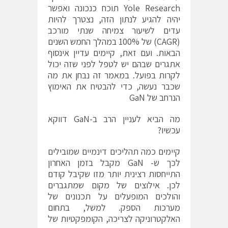
Yole Research תוכח כנכונה ואפשר
יהיה להגיע לנתון הזה, נצטרך להיות
עדים לשיעור צמיחה שנתי מורכב
(CAGR) של 100% במהלך החמש השנים
הבאות. ועם זאת, קיימים עדיין אינסוף
אתגרים שבהם יש לטפל לפני שזה יכול
לקרות בפועל. במאמר זה נבחן את מה
שכבר נעשה, כדי להבטיח את האימוץ
הנרחב של GaN
מה הביא לעניין הרב ב-GaN דווקא
עכשיו?
קיימים כמה תהליכים דינמיים שמובילים
לכך ש- GaN מקבל בזמן האחרון
התייחסות רצינית יותר מזו שקיבל קודם
לכן. אילוצים של מקום שמתגברים
והולכים המופעלים על תכנונים של
מערכות הספק. למשל, בתחום
האלקטרוניקה לצריכה, הקומפקטיות של