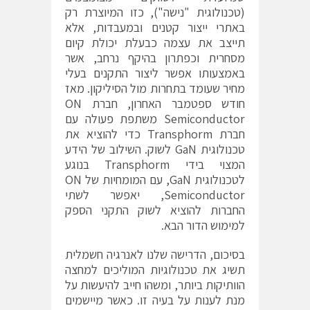
(טכנולוגית "נישה"), כזו המיוצרת רק
באתרי ייצור קטנים ובמעבדות, אלא
תייצב את עצמה כבעלת יכולת קיום
מסחרית וכפתרון בהיקף נרחב, אשר
באמצעותו אפשר ליצור התקנים בעלי
מחיר שעומד בתחרות מול הסיליקון. מאז
חודש ספטמבר האחרון, חברת ON
Semiconductor משתפת פעולה עם
חברת Transphorm כדי להוציא את
טכנולוגית GaN לשוק. השילוב של הידע
המצוי בידי Transphorm בנוגע
לטכנולוגית GaN, עם המומחיות של ON
Semiconductor, יאפשר לשתי
החברות להוציא לשוק התקני הספק
למימוש הדור הבא.
בסיכום, הדרישה שלנו לאנרגיה חשמלית
תשיג את טכנולוגיות המוליכים למחצה
הוותיקות ביותר, ומשהו חייב להיעשות על
מנת לענות על בעיה זו. כאשר מיישמים