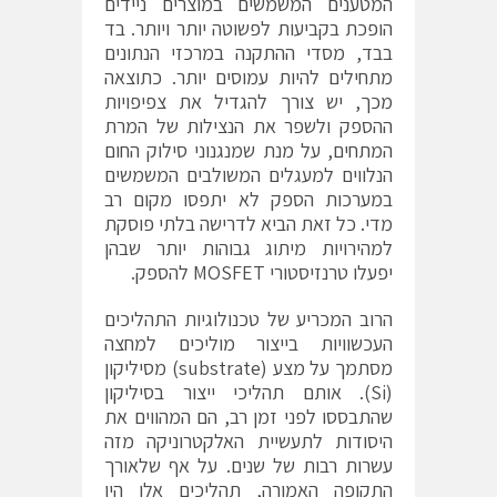
המטענים המשמשים במוצרים ניידים
הופכת בקביעות לפשוטה יותר ויותר. בד
בבד, מסדי ההתקנה במרכזי הנתונים
מתחילים להיות עמוסים יותר. כתוצאה
מכך, יש צורך להגדיל את צפיפויות
ההספק ולשפר את הנצילות של המרת
המתחים, על מנת שמנגנוני סילוק החום
הנלווים למעגלים המשולבים המשמשים
במערכות הספק לא יתפסו מקום רב
מדי. כל זאת הביא לדרישה בלתי פוסקת
למהירויות מיתוג גבוהות יותר שבהן
יפעלו טרנזיסטורי MOSFET להספק.
הרוב המכריע של טכנולוגיות התהליכים
העכשוויות בייצור מוליכים למחצה
מסתמך על מצע (substrate) מסיליקון
(Si). אותם תהליכי ייצור בסיליקון
שהתבססו לפני זמן רב, הם המהווים את
היסודות לתעשיית האלקטרוניקה מזה
עשרות רבות של שנים. על אף שלאורך
התקופה האמורה, תהליכים אלו היו