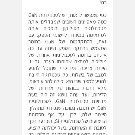
כה?
כפי שאפשר לראות, יש לטכנולוגית GaN
כמה מאפיינים חשובים שמבדלים אותה
מטכנולוגית הסיליקון והופכים אותה
למתאימה במיוחד ליישומי הספק. עם
זאת, ההתקדמות של GaN כחומר
המשמש בהתקני הספק הייתה עד כה
איטית. בדומה לטכנולוגיות אחרות של
מוליכים למחצה שפותחו בעבר, גם זו
הייתה צריכה זמן כדי שתוכל להגיע
למצב של בשלות. כל טכנולוגיה חייבת
להגיע למצב שבו היא יכולה להציע באופן
מלא דרגות גבוהות של אחידות ושל
הדירות, ועד עתה נושא זה היה בעיה
מבחינת טכנולוגית GaN. לטכנולוגיית
GaN יש תנובה נמוכה שנגזרת מתהליך
הייצור שלה, לכן, על אף חסרונות
הביצועים של טכנולוגיית Si, הוכרעה הכף
לטובת זו האחרונה, בשל יכולתה להציע
יתרונות משמעותיים מבחינת העלות. כך