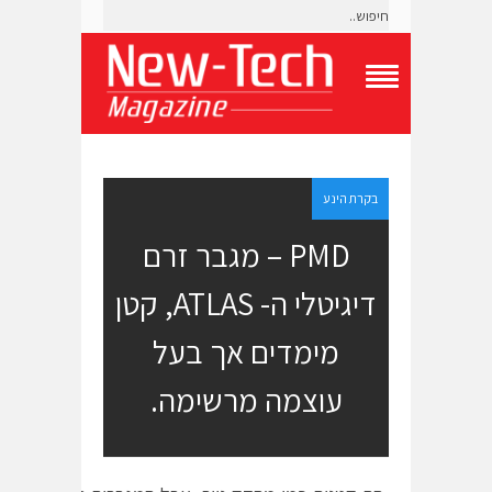
T
o
g
g
l
e
בקרת הינע
N
a
PMD – מגבר זרם
v
i
דיגיטלי ה- ATLAS, קטן
g
a
t
מימדים אך בעל
i
o
עוצמה מרשימה.
n
M
e
n
u