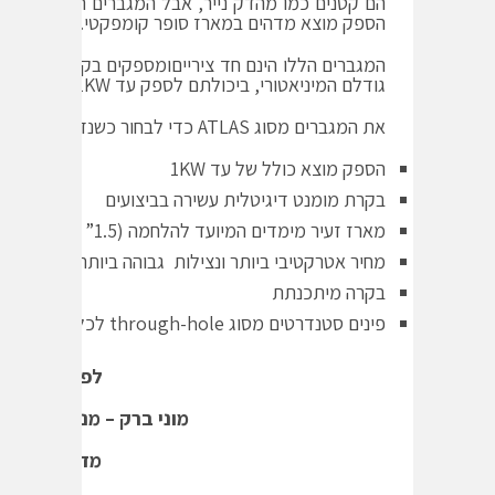
ש
הספק מוצא מדהים במארז סופר קומפקטי.
ת
המגברים הללו הינם חד צירייםומספקים בקרת מומנט עש
ף
גודלם המיניאטורי, ביכולתם לספק עד 1KW של הספק מוצא וכל זאת במחיר משתלם ביותר.
כ
את המגברים מסוג ATLAS כדי לבחור כשנדרש:
ת
ב
הספק מוצא כולל של עד 1KW
ה
בקרת מומנט דיגיטלית עשירה בביצועים
מארז זעיר מימדים המיועד להלחמה (1.5” x 1.5” x 0.6”)
מחיר אטרקטיבי ביותר ונצילות גבוהה ביותר
בקרה מיתכנתת
פינים סטנדרטים מסוג through-hole לכל החיבורים
לפרטים נוספי
מוני ברק – מנהל טכנולוג
מדיטל קומוט