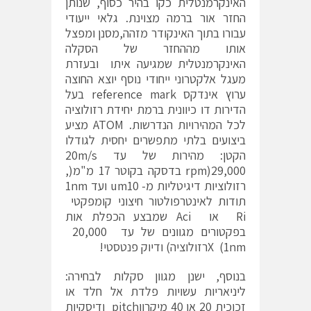
האינקרמנטלית כקו בהיר כסוף, שנותן
החזר אור ברמה מצוינת. גלאי ייעודי
עבורו בתוך האינקודר מזהה,מסנן ומפצל
אותו מההחזר של הסקלה
האינקרמנטלית שמגיעה איתו ובעזרת
מעגל אלקטרוני ייחודי נוסף יוצא החוצה
ערוץ אינדקס reference mark בעל
הדירות דו כיוונית ברמת יחידת רזולוציה
לכל המהירויות הנדרשות. ATOM מציע
ביצועים בלתי מתפשרים יחסית לגודלו
הקטן: מהירות של עד 20m/s
rpm)29,000 בדסקה בקוטר 17 מ"מ(,
רזולוציות דיגיטליות מ- um10 ועד 1nm
תודות לאינטרפולטור חיצוני קומפקטי
Ri או Aci שמבצע הכפלת אות
בפקטורים מגוונים של עד 20,000
1nm) Xרזולוציה) ודיוק פנטסטי!
בנוסף, ישנן מגוון סקלות לבחירה:
ליניאריות עשויות פלדת אל חלד או
זכוכית 20 או 40 מיקרוןpitch ודיסקיות