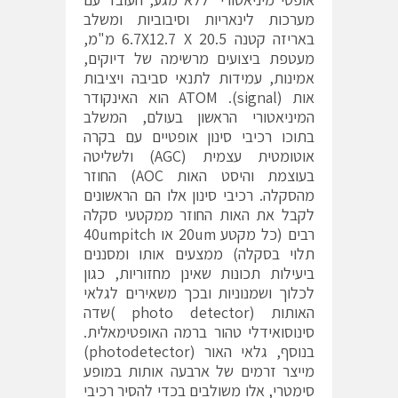
מערכות לינאריות וסיבוביות ומשלב
באריזה קטנה 6.7X12.7 X 20.5 מ"מ,
מעטפת ביצועים מרשימה של דיוקים,
אמינות, עמידות לתנאי סביבה ויציבות
אות (signal). ATOM הוא האינקודר
המיניאטורי הראשון בעולם, המשלב
בתוכו רכיבי סינון אופטיים עם בקרה
אוטומטית עצמית (AGC) ולשליטה
בעוצמת והיסט האות AOC) החוזר
מהסקלה. רכיבי סינון אלו הם הראשונים
לקבל את האות החוזר ממקטעי סקלה
רבים (כל מקטע 20um או 40umpitch
תלוי בסקלה) ממצעים אותו ומסננים
ביעילות תכונות שאינן מחזוריות, כגון
לכלוך ושמנוניות ובכך משאירים לגלאי
האותות (photo detector )שדה
סינוסואידלי טהור ברמה האופטימאלית.
בנוסף, גלאי האור (photodetector)
מייצר זרמים של ארבעה אותות במופע
סימטרי, אלו משולבים בכדי להסיר רכיבי