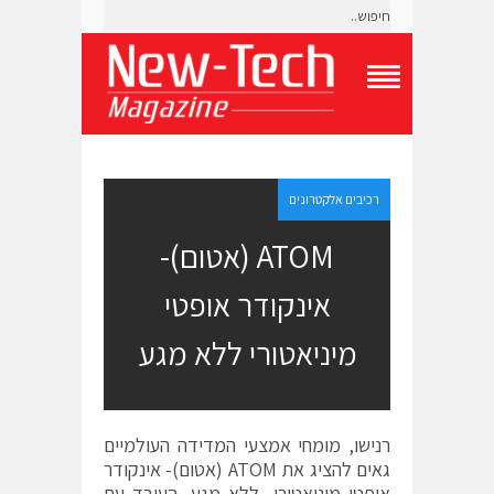
T
o
g
g
l
e
רכיבים אלקטרונים
N
a
ATOM (אטום)-
v
i
אינקודר אופטי
g
a
t
מיניאטורי ללא מגע
i
o
n
M
e
רנישו, מומחי אמצעי המדידה העולמיים
n
גאים להציג את ATOM (אטום)- אינקודר
u
אופטי מיניאטורי ללא מגע, העובד עם