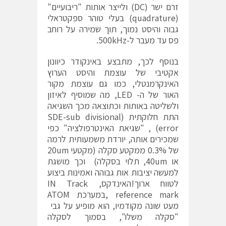
זרם ישר (DC) ולייצר אותות "ריבועיים"
(quadrature) בעלי טוהר ספקטראלי
גבוה והיסט נמוך, תוך שמירה על רוחב
פס עד מעבר ל-500kHz.
בנוסף לכך, מתבצע באינקודר כיוונון
אקטיבי של עוצמת והיסט הערוץ
האינקרמנטלי, כמו גם עוצמת מקור
האור של ה- LED, מה שמוסיף לאיזון
ולשליטה באותות וכתוצאה מכך השגיאה
התת חלוקתית (SDE-sub divisional
error) , "שגיאת האינטרפולציה" כפי
שמכירים אותה, יורדת משמעותית לרמה
של 0.3% ממקטע סקלה (מקטעי 20um
או 40um, תלוי בסקלה) וכך מושגת
למעשה יציבות אות גבוהה ואמינות ביצוע
לטווח ארוך!האינדקס, IN Track
reference mark ,במערכת ATOM
מעט שונה מקודמיו, הוא מופיע על גבי
"סקלה משלו", בסמוך לסקלה