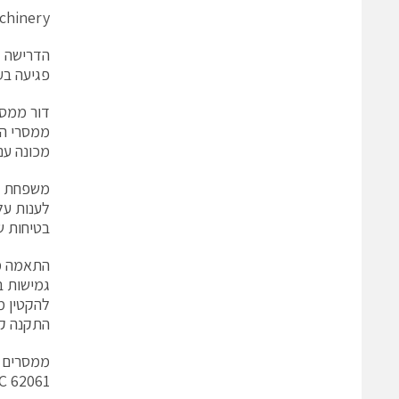
achinery
הדרישה ל
פגיעה בע
ממסרי הב
מכונה עם לחצני חרום E-Stop ווילונ
משפחת מ
בטיחות ש
התאמה ממ
גמישות ב
התקנה קלה 
ממסרים א
C 62061.