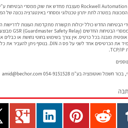
לסיכום , Rockwell Automation מעצבת מחדש את שוק ממסרי הב
 המכונות במטרה לתת יתרון טכנולוגי ומסחרי באינטגרציה נכונה של ה
י הבטיחות החדש כולל יכולות תקשורת מתקדמות העונות לדרישות ה
ביותר. בממסרי הבטיחות
ופטית מובנה בכל כרטיס. אין צורך בשימוש בחוטי נחושת או כבלים או
הוא להצמיד את הכרטיסים אחד לשני על פס ה DIN. בנוס
T.
וספים
בכור חשמל ואוטומציה בע"מ 054-9151528
amid@bechor.com
תבה