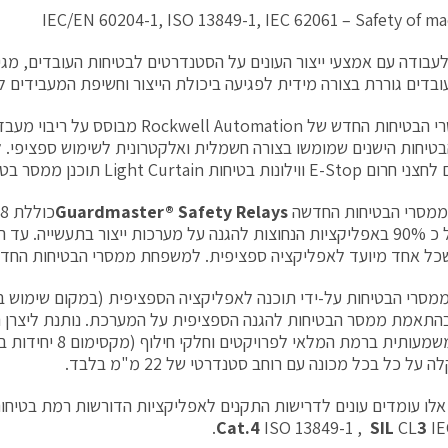
IEC/EN 60204-1, ISO 13849-1, IEC 62061 – Safety of m
עבודה עם אמצעי ייצור העונים על הסטנדרטים לבטיחות העובדים, מגי
ובדים גוררת בצורה מידית לפגיעה ביכולת הייצור וחשיפת המעבידים לת
דור ממסרי הבטיחות החדש של ckwell Automation
טיחות הישנים שמומשו בצורה חשמלית ואלקטרונית לשימוש ספציפי. ל
ות בטיחות Light Curtain תוכנן ממסר בטיחות ספציפי.
מסרי הבטיחות החדשה
Guardmaster® Safety Relays
לענות על כ 90% באפליקציות הנחוצות להגנה על מערכות ייצור בתעשייה. 
כל אחד מיועד לאפליקציה ספציפית. למשפחת ממסרי הבטיחות החדשה
סרי הבטיחות על-ידי תוכנה לאפליקציה הספציפית (במקום שימוש ב
התאמת ממסר הבטיחות להגנה הספציפית על המערכת. נותנת ליצרן 
להקטין משמעותית ברמת המלאי ל
על כל בכל מכונה עם רוחב סטנדרטי של 22 מ"מ בלבד.
לו עומדים עונים לדרישות התקנים לאפליקציות הדורשות רמת בטיחות
Cat.4
ISO 13849-1 ,
SIL
CL
3
IE