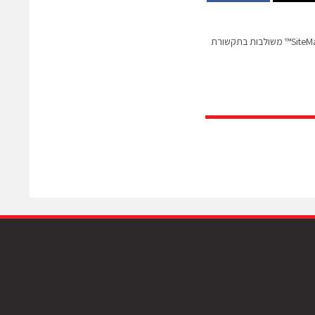
סידרה חדשה של SiteManager™ משולבות בתקשורת