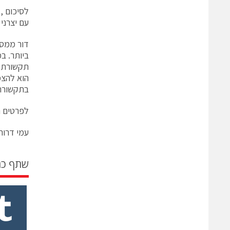
עם יצרני
דור ממסר
תקשורת א
בתקשורת CP/IP
לפרטים נ
עמי דרורי, 
שתף כ