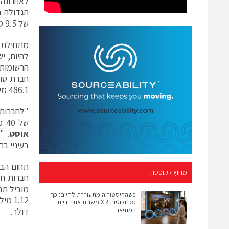
לאחרונה 
של 9.5 טריליון דולר.
להיום, י
486.1 מיליון דולר.
של 40 מיליארד דולר נכון לתקופה זו ב-2014, ושל 29 מיליארד דולר בתקופה זו ב-2013",
אוסט
. "
בעיניי ב
מחוץ לקופסה
כשההיסטוריה מתעוררת לחיים: כך
טכנולוגיות XR משנות את חוויית
המוזיאון
דולר.