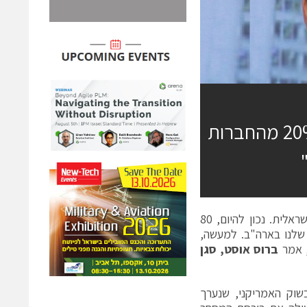
סגן יו"ר נאסד"ק: "החברות הישראליות מהוות 20% מהחברות
"ישראל היא איזור מפתח עבור נאסד"ק, ואנו גאים להוות חלק מהכלכלה הישראלית. נכון להיום, 80
 לעומת המתחרה הקרובה שלנו בארה"ב. למעשה,
ברוס אוסט, סגן
את כנס אופנהיימר ה-16 להשקעות בשוק האמריקני, שנערך