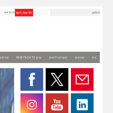
חדשות היום
חברת IAIG גייסה 6 מיליון דולר להקמת חברות תוכנה שנבנו מראש
לעידן ה-AI
elect
בית
מגזינים
מוצרים חדשים
ערוץ NEW-TECH TV
אודותינ