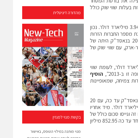
עילה את בורסת המסחר
נאסד"ק מספקת טכנולוגיה ושירותי מסחר ליותר מ-3,500 חברות בעלות שווי שוק כולל
מהדורה דיגיטלית
מתחילת 2015 הונפקו בנאסד"ק 36 חברות מכל העולם וגייסו סכום כולל של 3.94 מיליארד דולר. נכון
נת מספר החברות הזרות
הרשומות למסחר בבורסת נאסד"ק. ההנפקה הישראלית הגדולה ביותר ב-2015 בנאסד"ק היתה של
ריה נמצאת סייבר-ארק, עם שווי שוק של
ליות הציבוריות שנסחרות היום בנאסד"ק שווי כולל של 58 מיליארד דולר, לעומת שווי
הוסיף
ות צמיחה, שמאופיינות
תחום הביוטק (טכנולוגיות בריאות) מוביל גם השנה את ההנפקות הגלובליות בנאסד"ק עד כה, עם 20
ות שהחלו להיסחר שם במהלך 2015 וגייסו סכום כולל של 1.47 מיליארד דולר. מיד אחריו
שהחלו להיסחר מתחום זה וגייסו סכום כולל של
בקשת מנוי למגזין
1.12 מיליארד דולר, ותחום האינפוטק (טכנולוגיות מידע) עם 4 חברות שגייסו ביחד עד כה 852.95 מיליון
מנוי מותנה במילוי הטופס, באישור