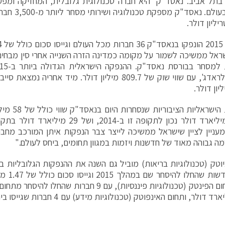
בתל אביב. נאסד"ק היא חברה טכנולוגית גלובלית, המחזיקה ומפ
הגדולה בעולם. 
שראל ממשיכה לשמור על מקומה כמדינה הזרה השנייה אחרי סין מבחי
חברת סולראדג', עם שווי שוק של 809.7 מיליון דולר. מיד אח
"לחברות הישרא
מעניין לציין שישראל ממשיכה לייצר צבר הנפקות איתן המורכב מחבר
רמה גבוהה מאוד של חדשנות ויזמות במגוון תחומים, ביחס לעולם."
חברות חדש
מוביל תחום הפינטק (טכנולוגיות פיננסיות), עם 9 חברות 