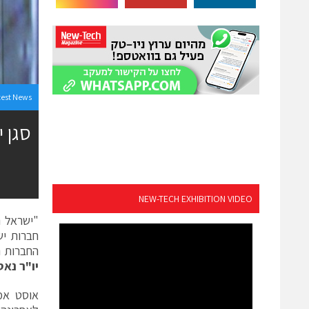
test News
NEW-TECH EXHIBITION VIDEO
החברות הישראליות מהוות
יו"ר נא