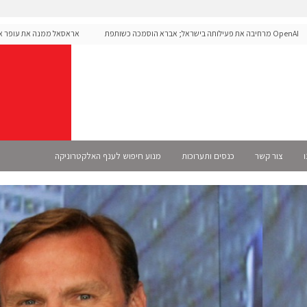
OpenAI מרחיבה את פעילותה בישראל; אברא הוסמכה כשותפת
אראסאל ממנה את עופר אליקים
S רשמית
ו
צור קשר
כנסים ותערוכות
מנוע חיפוש לענף האלקטרוניקה