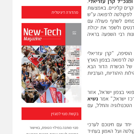
ומנכ"ל קרן עזריאלי
.
קרים קליניים. באמצעות
מהדורה דיגיטלית
ו לפקולטה לרפואה ע"ש
שמחים לשתף פעולה עם
דנטים ולשפר את יכולת
נות רבי השפעה בראיה
וסיפה, "קרן עזריאלי
טה לרפואה בצפון הארץ
ו של הכשרת הדור הבא
ות היהודיות, הערביות
אי בצפון ישראל, אזור
רכז ישראל," אמר
נשיא
טכנולוגיה והחלל, עם
בקשת מנוי למגזין
יחד עם חינוכם לערכי
מנוי מותנה במילוי הטופס, באישור
ולטה ועל האמון בעתיד