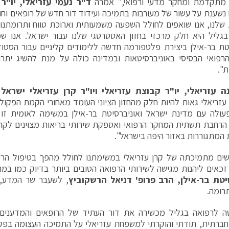
מתקדמת ומחקר מדעי ורפואי," אמרה
ד"ר נעמי עזריאלי, יו"ר 
ו נשענת על עשור של מעורבות בתמיכה ועידוד דור חדש של רופאים וחו
שלנו, אנו שואפים לחולל השפעה משמעותית וארוכת טווח ותרומתנ
בגליל היא חלק מרכזי בחזון האסטרטגי שלנו עבור ישראל. אנו 
טת בר-אילן ביצירת פלטפורמה חדשה ללימודים קליניים עבור הסטו
פואי הבסיסי באוניברסיטאות ובמדינה כולה על מנת להשיג יתרו
ת".
ה עזריאלי, יו"ר קבוצת עזריאלי ויו"ר קרן עזריאלי ישראל
ה
זריאלי גאות להיות חלק מהחזון הציוני העומד מאחורי הקמת הפקול
עולה עם מדינת ישראל ואוניברסיטת בר-אילן במשימה לאומית ז
הרחבת תשתית המחקר הרפואי ואספקת שירותי בריאות מצוינים לקהיל
ת המתגוררות באזור היפה בישראל".
שים מתמיכתה של קרן עזריאלי במשימתנו לחולל מהפך בטיפול הרפו
זכאים ליהנות מגישה לשירותי הרפואה הטובים ביותר בדיוק כמו במ
יטת בר-אילן, הרב פרופ' דניאל הרשקוביץ
, לשעבר שר המדע, ה
רומה.
ה לרפואה בגליל מכשירה את דור העתיד של הרופאים והמדענים 
חברתית, תודתי והוקרתי למשפחת עזריאלי על התמיכה העצומה בפק