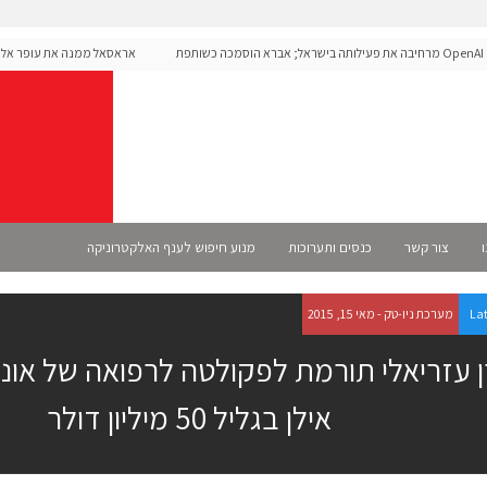
OpenAI מרחיבה את פעילותה בישראל; אברא הוסמכה כשותפת
אראסאל ממנה את עופר אליקים 
רשמית
ו
צור קשר
כנסים ותערוכות
מנוע חיפוש לענף האלקטרוניקה
La
מערכת ניו-טק - מאי 15, 2015
 עזריאלי תורמת לפקולטה לרפואה של אונ
אילן בגליל 50 מיליון דולר