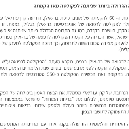
הגדולה ביותר שניתנה לפקולטה מאז הקמתה
ולר לפקולטה לרפואה של אוניברסיטת בר-אילן בגליל, בצפת. זו 
הקרן, היושבת בקנדה, כמו גם התרומה הגדולה ביותר שניתנה אי פעם
ראל, אשר הכריזה על הקמת הפקולטה לרפואה של בר-אילן כפרויקט
לים).
לרפואה של בר-אילן בצפת, תקרא מעתה "הפקולטה לרפואה ע"ש עז
. הפקולטה הוקמה לפני ארבע שנים. בסיום שנת הלימודים הזאת, תס
לפעילותה. בתקופה זאת הכשירה הפקולטה כ-550
הנרחבת של קרן עזריאלי מסמלת את הבעת האמון ביכולתה של הפק
ופאים מיומנים, לבלום את "בריחת המוחות" מישראל באמצעות הח
מהמוסדות הנחשבים ביותר בעולם ולספק שירותי בריאות איכותיי
 התעסוקה לתושבי הצפון.
 האזורית והלאומית הזו עולה בקנה אחד עם מחויבותה המתמשכת