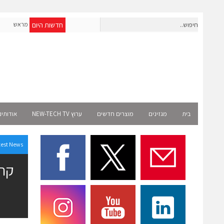
חדשות היום
חברת IAIG גייסה 6 מיליון דולר להקמת חברות תוכנה שנבנו מראש
לעידן ה-AI
Select 
בית
מגזינים
מוצרים חדשים
ערוץ NEW-TECH TV
אודותינ
test News
קרן