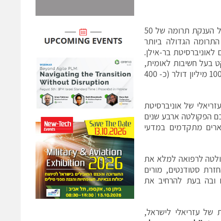
לרגל חגיגות ה- 60 להקמתה של אוניברסיטת בר-אילן, הודיעה קרן עזריאלי על הענקת תרומה של 50
התרומה הגדולה ביותר
 לאוניברסיטת בר-אילן.
 בעל חשיבות לאומית,
התחייבה להעניק מצידה סכום השווה לתרומה, וכך תזכה הפקולטה למענק של 100 מיליון דולר (כ- 400
ריאלי של אוניברסיטת
כם הפקולטה ארבע שנים
 סטודנטים לרפואה ולתארים מתקדמים במדעי
ולטה לרפואה למלא את
זרת סטודנטים, מורים
ם ובה בעת להרחיב את
 של עזריאלי לישראל,