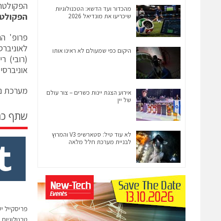
הפקולטה
מהכדור ועד הדשא: הטכנולוגיות
הפקולטה
שיכריעו את מונדיאל 2026
לאוניברס
היקום כפי שמעולם לא ראינו אותו
(רובי) ר
אוניברסי
מערכת ני
אירוע הצגת יינות כשרים – צור עולם
של יין
שתף כ
לא עוד טיל: סטארשיפ V3 והמרוץ
לבניית מערכת חלל מלאה
פריסקייל י
טכנולוגיו