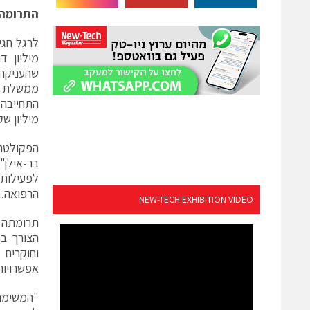
התרומה 
מיליון ד
שהעניקה 
ממשלת יש
מיליון שק
הפקולטה 
בר-אילן"
הרפואה.
NEW-TECH EXHIBITION VIDEO
תרומתה 
הצורך בר
וחוקרים 
אפשרויות
"המשימה