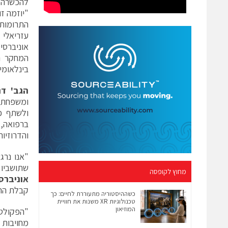
להכשרה 
"יוזמה ז
התרומות 
עזריאלי 
אוניברסי
המחקר הר
בינלאומי
הגב' דנ
ומשפחת ע
ולשתף פ
ברפואה, 
והדרוזיו
"אנו נרג
שתושביו 
מחוץ לקופסה
אוניברס
קבלת הת
כשההיסטוריה מתעוררת לחיים: כך
טכנולוגיות XR משנות את חוויית
המוזיאון
"הפקולט
מחויבות 