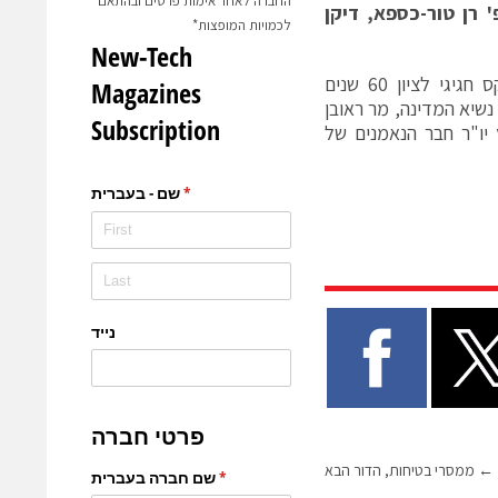
החברה לאחר אימות פרטים ובהתאם
' רן טור-כספא, דיקן
לכמויות המופצות*
פרופ' הרשקוביץ יכריז על התרומה רשמית ביום שני בערב, 18 במאי, בטקס חגיגי לציון 60 שנים
נשיא המדינה, מר ראובן
ץ יו"ר חבר הנאמנים של
←
ממסרי בטיחות, הדור הבא