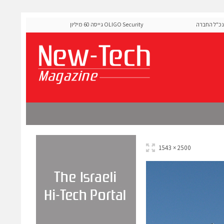
החברה
OLIGO Security גייסה 60 מיליון דולר להרחבת פלטפורמת אבטחת
ה-Runtime בעידן מתקפות ה-AI
2500 × 1543