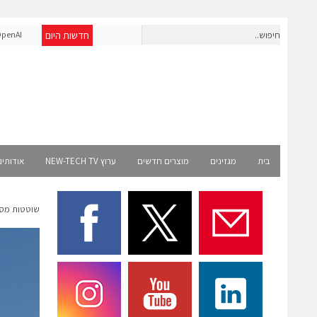
חדשות היום
חברת IAIG גייסה 6 מיליון דולר להקמת חברות תוכנה שנבנו מראש
penAI
לעידן ה-AI
Select רשמית
בית
מגזינים
מוצרים חדשים
ערוץ NEW-TECH TV
אודותינ
שוטטות מסו