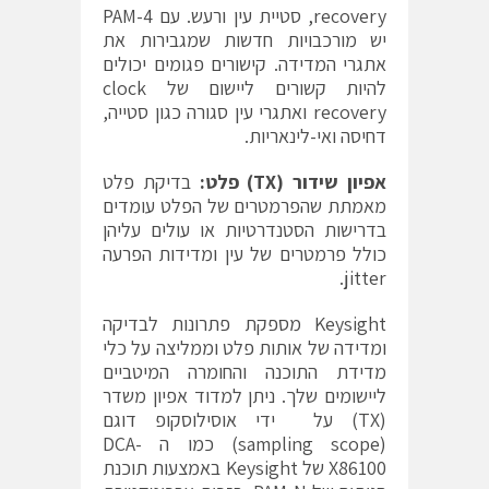
recovery, סטיית עין ורעש. עם PAM-4
יש מורכבויות חדשות שמגבירות את
אתגרי המדידה. קישורים פגומים יכולים
להיות קשורים ליישום של clock
recovery ואתגרי עין סגורה כגון סטייה,
דחיסה ואי-לינאריות.
אפיון שידור (
TX
) פלט:
בדיקת פלט
מאמתת שהפרמטרים של הפלט עומדים
בדרישות הסטנדרטיות או עולים עליהן
כולל פרמטרים של עין ומדידות הפרעה
jitter.
Keysight מספקת פתרונות לבדיקה
ומדידה של אותות פלט וממליצה על כלי
מדידת התוכנה והחומרה המיטביים
ליישומים שלך. ניתן למדוד אפיון משדר
(TX) על ידי אוסילוסקופ דוגם
(sampling scope) כמו ה DCA-
X86100 של Keysight באמצעות תוכנת