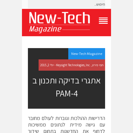
T
o
g
g
l
e
New-Tech Magazine
N
a
תמי פירט, .Keysight Technologies, Inc - יולי 2, 2015
v
i
אתגרי בדיקה ותכנון ב
g
a
PAM-4
t
i
o
n
M
e
הדרישות ההולכות וגוברות לעולם מחובר
n
עם גישה מידית לנתונים ממשיכות
u
לדחוף את החדשנות בתחום שידור