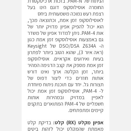
הניתוח של PAM-N. בזכות ארכיטקטורת
החומרה אוסילוסקופ דוגם הינו בעל
רצפת רעש נמוכה משמעותית ביחס
לאוסילוסקופ זמן אמת, וכתוצאה מכך,
הוא יכול להפיק אפיון מדויק יותר של
אות PAM-4. ניתן למדוד אפיון של משדר
גם באמצעות אוסילוסקופ זמן אמת כגון
ה- DSO/DSA Z634A של Keysight
(ראה איור 3), שהוא הטוב ביותר לפתרון
בעיות ואירועים אקראיים. אוסילוסקופ
זמן אמת מספק את קצב הדגימה המהיר
ביותר, זמן הקלטה ארוך ואינו דורש
אותות חוזרים כדי ליצור דפוס של
תצורות גל. יחד עם תוכנת ניתוח מיוחדת
ל- PAM-4, אוסילוסקופ זמן אמת יכול
לאפיין במדויק ובמהירות אותות
חשמליים של PAM-4 המתוארים בתקנים
קיימים ומתפתחים.
אפיון מקלט (
RX
) קלט:
בדיקת קלט
מאמתת שהמקלט יכול לזהות ביטים