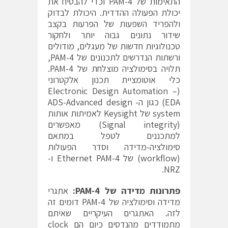
התאימות של PAM-4 וכדי להבטיח את
יכולת הפעולה ההדדית. היכולת לבדוק
ולהפריד השפעות של הפרעות בקצב
שידור נתונים גבוה יותר ולחקור
טכנולוגיות חדשות של מעגלים, מודולים
ורשתות הנדרשים לתכנונים של PAM-4,
תלויה בסימולציה מוצלחת של PAM-4.
כלי אוטומציית תכנון אלקטרוני
(Electronic Design Automation –
EDA) כגון ה- ADS-Advanced design
system של Keysight לאמיתות אותות
(Signal integrity) מאפשרים
למתכננים לטפל במתאם
סימולציה-מדידה וסדר הפעולות
(workflow) של Ethernet PAM-4 ו-
NRZ.
פתרונות מדידה של
PAM-4
:
אתגרי
מדידה וסימולציה של PAM-4 דומים זה
לזה. האתגרים העיקריים שאיתם
מתמודדים מהנדסים כיום הם clock