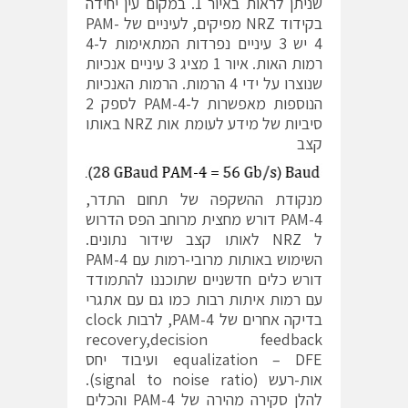
שניתן לראות באיור 1. במקום עין יחידה
בקידוד NRZ מפיקים, לעיניים של PAM-
4 יש 3 עיניים נפרדות המתאימות ל-4
רמות האות. איור 1 מציג 3 עיניים אנכיות
שנוצרו על ידי 4 הרמות. הרמות האנכיות
הנוספות מאפשרות ל-PAM-4 לספק 2
סיביות של מידע לעומת אות NRZ באותו
קצב
מנקודת ההשקפה של תחום התדר,
PAM-4 דורש מחצית מרוחב הפס הדרוש
ל NRZ לאותו קצב שידור נתונים.
השימוש באותות מרובי-רמות עם PAM-4
דורש כלים חדשניים שתוכננו להתמודד
עם רמות איתות רבות כמו גם עם אתגרי
בדיקה אחרים של PAM-4, לרבות clock
recovery,decision feedback
equalization – DFE ועיבוד יחס
אות-רעש (signal to noise ratio).
להלן סקירה מהירה של PAM-4 והכלים