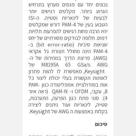
נכונים יחד עם פגמים מערוץ בתרחיש
הגרוע ביותר. מקלטים רגישים יותר
לבעיות של לינאריות וסטייה. ה-ISI
הטבוע בעין של PAM-4 דורש שמקלטים
יהיו הרבה פחות רגישים להפרעות תלויות
דפוס. חלופה לבודקים מסורתיים של יחס
שגיאות סיביות (bit error-ratio) ב-
PAM-4 הינה מחולל תצורת גל אקראי
(AWG). פריצת הדרך במהירות של ה-
M8195A 65 GSa/s AWG של
Keysight, מאפשרת לו להוות פתרון
לאותות תקשורת בעלי יכולת ליצור כל
אות במודולציית אמפליטודה כגון PAM-
8, עקבי, OFDM ו- QAM-N (ראה איור
4). סוגי מתח כגון הפרעה, התערבות,
סטייה, לינאריות ועוד ניתנים ליצירה
בקלות באמצעות ה AWG של Keysight.
סיכום