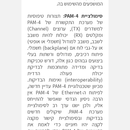
המושפעים מהשימוש בה.
סימולציית
PAM-4
:
תצורות טיפוסיות
של מערכת התקשורת של PAM-4
למשדרים (TX), ערוצים (Channel)
ומקלטים (RX) יכולות להיות משבב
לשבב, משבב למודול (חשמלי או אופטי)
או על-גבי לוח אם (backplane) חשמלי.
פיתוח רכיבים, מודולים ורשתות בעלי
ביצועים גבוהים כגון אלה, דורש טכניקות
בדיקה ומדידה מתוחכמות לבדיקת
יכולת פעולה הדדית
(interoperability) ואימות הבדיקות.
מכיוון שטכנולוגיית PAM-4 עדיין חדשה,
לפיתוח ה-Ethernet של PAM-4 אין
הרבה ניסיון הנדסי שאפשר להתייחס
אליו, ולכן ישנו ערך רב לסימולציית
מערכת PAM-4. שיקולים חדשים
בבדיקות ובסימולציית קישור מקצה
לקצה יהיו חיוניים כדי לאמת את