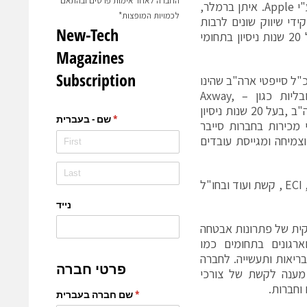
החברה לאחר אימות פרטים ובהתאם
בכירים בחברות טכנולוגיה מובילות כגון אלביט מערכות ופריים סנס שנרכשה ע"י Apple. איתן ברמלר,
לכמויות המופצות*
ת 8200 מעל 12 שנות ניסיון בתפקידי שיווק שונים לרבות
שיווק מוצר וניהול מוצר בקבוצת RAD שי אבנית, סמנכ"ל כספים, שי עם מעל 20 שנות ניסיון בתחומי
"ל סייפטי ארה"ב שהינו
בעל 25 שנות ניסיון בתפקידי ניהול ומכירות בכירים בחברות סייבר גלובליות כגון – Axway,
SEEBURGER ועוד. לדרק הצטרף רוברט פראט, המכהן כסמנכ"ל מכירות ארה"ב ,בעל 20 שנות ניסיון
 מכירות בחברות סייבר
 של גדילה וצמיחה ומגייסת עובדים
בין לקוחותיה בארץ ניתן למצוא את פסגות, אקסלנס, נתיבי ישראל, ילין לפידות, ECI , קשת ועוד ובחו"ל
Safe-הינה ספקית של פתרונות אבטחה
רגונים בתחומים כמו
בריאות ותעשייה. לחברה
 מענה לקשת של צורכי
וחברות.