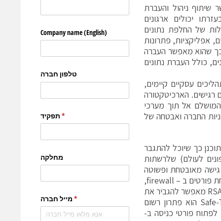
Safe-T  מאפשר שיתוף ניהול והעברת
זרתו יכולים ארגונים
ות של החלפת נתונים
ים, אפליקציות, פתרונות
 כך שהוא מאפשר העברה
ים, כולל העברת נתונים
תהליכים עסקיים קיימים,
ם רגישים. הארכיטקטורה
 השילוב המושלם אל תוך מערכי
יניות החברה ואבטחה של
 הגישה המאובטחת למידע של Safe-T. המוצר מתוכנן כך שיוכל להתגבר
ורים לא מאובטחים (DMZ)והחיצוניים (פונים לעולם) שלרשתות
אשונה לאפשר גישה מאובטחת ופשוטה
של שותפים עסקיים וספקי שירות לשירותים ארגוניים, וכל זאת ללא צורך בפתיחת פורטים ב – firewall,
בהטמעת פתרונות VPN מסובכים, שמירת מידע ברשתות חיצוניות, וכ"ו. RSAccess מאפשר להגביר את
אבטחת המידע תוך הגברת החיסכוןו צמצום מידי בעלויות. RSAccess של Safe-T הוא פתרון רשום
פתוח פורטי כניסה ב-