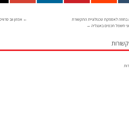
בחוזה לאספקת טכנולוגיית התקשורת
←
אמזון ווב סרוויסס (AWS) מכריזה על 
ני חשמל חכמים באנגליה
→
קשורות
רות