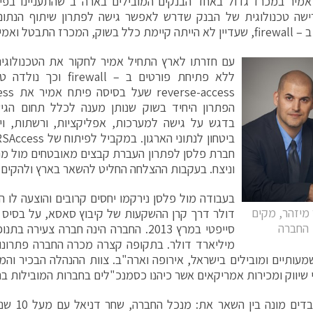
יר במכרז גדול באחד הבנקים המובילים בארה"ב שהתעניינו בפיתר
ישה טכנולוגית של הבנק שדרש לאפשר גישה לפתרון שיתוף הנתונ
עם חזרתו לארץ התחיל אמיר לחקור את הטכנולוג
הפתרון היחיד בשוק שנותן מענה לכלל תחום הג
בדגש על גישה למערכות, אפליקציות, ורשתות, 
חברת פלסן לפתרון העברת קבצים מאובטחים מול מת
וניצח. בעקבות ההצלחה החליט להשאר בארץ ולהקים 
בעבודה מול פלסן נירקמו יחסים קרובים והוצעה לו 
מיזהר, מקים
דולר דרך קרן ההשקעות של קיבוץ סאסא, על בסיס 
החברה
מיליארד דולר. בתקופה קצרה מכרה החברה פתרונות 
מעותיים ומובילים בישראל, אירופה וארה"ב. צוות ההנהלה הבכיר וה
 שיווק ומכירות אמריקאים אשר כיהנו כסמנכ"לים בחברות המובילות ב
צוות העובדים