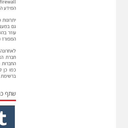
המידע הע
גם במעבר
עוזר בהש
המפורז (DMZ) תוך כדי השגת ROI. יתרון בולט נוסף הינו עלויות התפעול הנמוכות של המ
חברת האנ
ברשימת 20 חברות הסייבר המבטיחות במגזין CIO Review
שתף כ