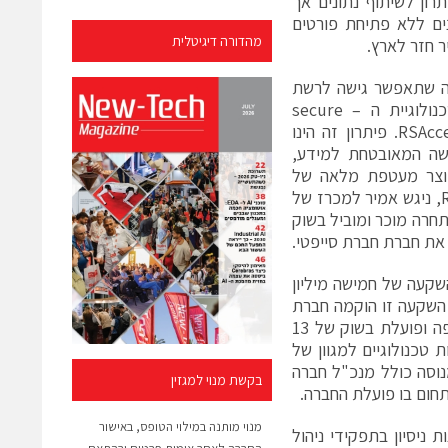
ון לשיתוף נתונים אך
ים ללא פתיחת פורטים
מהדורה דיגיטלית
יה שתאפשר גישה לרשת
ללא פתיחת פורטים ב – firewall וכך נולדה טכנולוגיית ה – secure
reverse-access שעל בסיסה פיתח אמיר את RSAccess. פיתרון זה הינו
ישה המאובטחת למידע,
ויוצר מעטפת מלאה של
ביטחון לנתוני הארגון. במקביל לפיתוח של RSAccess, ניגש אמיר למכרז של
חרה מוכר ומוביל בשוק
את חברת חברת סייפטי.
השקעה של חמישה מיליון
השקעה זו הוקמה חברת
סייפטי במרץ 2013. החברה הינה חברה צעירה בתנופה ופועלת בשוק של 13
טכנולוגיים למגוון של
מנוסה כולל מנכ"ל חברה
בקשת מנוי למגזין
תחום בו פועלת החברה.
מנוי מותנה במילוי הטופס, באישור
 מונה בין השאר את: מנכל החברה, שחר דניאל עם מעל 10 שנות ניסיון בתפקידי ניהול