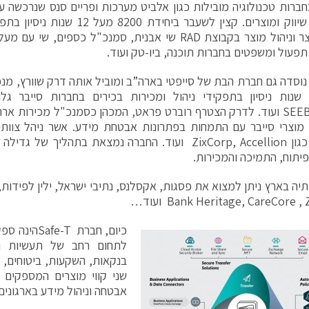
סמנכ"ל שיווק ומוצרים. קצין לשעבר ביחיד
 תפעול ומשפטים בחברות תוכנה, ביו-טק ועוד.
נוסדה גם חברת הבת של סייפטי בארה”ב ומוביל אותה דרק שוורץ, מנכ
מוצרי סייבר עם התמחות בפתרונות אבטחת מידע. אשר ניהל צוותי
מובילות כגון ZixCorp, Accellion ועוד. החברה נמצאת בתהליך
יתוח, התמיכה והמכירות.
Bank Heritage, CareCore  ועוד…
כיום, חברת T
לתחום רחב של תעשיות וא
בנקאות, השקעות, ביטוחים, 
שני קווי מוצרים המספקים
אבטחה וניהול מידע בארגונים 