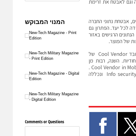
נוחה וגם לאבטח את זרימת
הליכים עסקיים, אבטחת נתוני החברה
דה לכל יעד. הפתרון גם
הנתונים הרגישים באזור
לאחרונה הוכרזה חברת סייפטי כאחת מהחברות הישראליות שזכו בתואר המכובד Cool Vendor של
ודיות. השנה, רבות מן
החברות היו מתחום הסייבר וסייפטי נכללה בינהן וזכתה בתוארCool Vendor in Mobile & Wireless .
כמו כן קבלה החברה פרס עבור חדשנות טכנולוגית בתחום הסייבר בתחרות Info security ונכללה