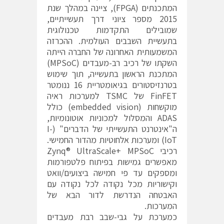
המתכנתים (FPGA), ציינה במהלך שנת
2015 מספר ציוני דרך תעשייתיים,
שמובילים התקדמות טכנולוגית
בתעשיית השבבים העולמית. ההכרזה
המשמעותית האחרונה של החברה הייתה
השקתו של רכיב רב-מעבדים (MPSoC)
המתכנת הראשון בתעשייה, תוך שימוש
בטרנזיסטורים בגיאומטריית 16 ננומטר
FinFET של TSMC למערכות ראיה
מוקשחות (embedded vision) כולל
ADAS והמסלול למכוניות אוטונומיות,
ה"אינטרנט התעשייתי של הדברים" (I-
IoT) ומערכות אלחוטיות מהדור החמישי.
רכיבי Zynq® UltraScale+ MPSoC
מאפשרים גמישות בפיתוח פלטפורמות
ומספקים עד פי חמישה ביצועים/וואט
וקישוריות מכל נקודה לכל נקודה עם
האבטחה הנדרשת לדור הבא של
המערכות.
כמערכת על גבי-שבב רבת מעבדים