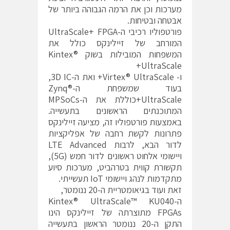
מערכות וכן את הרמה הגבוהה ביותר של
אבטחה ובטיחות.
פורטפוליו רכיבי ה-UltraScale+ FPGA
המורחב של זיילינקס כולל את
המשפחות המובילות בשוק Kintex®
UltraScale+
ו- Virtex® UltraScale+ ואת ה-3D IC,
בעוד שמשפחת ה-Zynq®
UltraScale+כוללת את ה-MPSoCs
המתוכנתים הראשונים בתעשייה.
באמצעות פורטפוליו זה, מציעה זיילינקס
פתרונות לקשת רחבה של אפליקציות
לדור הבא, לרבות LTE Advanced
ויישומי אלחוט ראשונים לדור חמש (5G),
תקשורת קווית בטרהביט, מערכות סיוע
מתקדמות לנהג ויישומי IoT תעשייתי.
זאת ועוד בגיאומטריית ה-20 ננומטר,
ה-Kintex® UltraScale™ KU040
FPGAs מתוצרתה של זיילינקס הינו
התקן ה-20 ננומטר הראשון בתעשייה