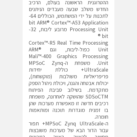
ההטרוגנית הראשונה בעולם, הרכיב
החדש משלב שבעה מעבדים הניתנים
לתכנות על ידי המשתמש, הכוללים 64-
bit ARM® Cortex™-A53 Application
Processing Unit מרובע ליבות, 32-
bit ®
Cortex™-R5 Real Time Processing
Unit כפול-ליבות, וגם ARM®
Mali™-400 Graphics Processing
Unit. משפחת ה-MPSoC Zynq
UltraScale+ כוללת יחידות
פריפריאליות משולבות (מוקשחות),
יכולות אבטחה והגנה, ויכולת ניהול הספק
מתקדמת. בשילוב סביבת הפיתוח
SDSoCTM שהושקה לאחרונה, משפחת
רכיבים חדשה זו מאפשרת מערכות שהן
בו זמנית מוגדרות תוכנה ומותאמות
חומרה.
ה-MPSoC Zynq UltraScale+ תפור
עבור הדור הבא של מערכות משובצות
מחשוב לראייה, ראייה במכונות