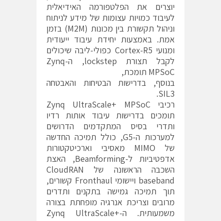
יוצרים את הפלטפורמה האידיאלית
לעיבוד כמויות עצומות של מידע לניתוח
וניהול תקשורת בין מכונות (M2M) בזמן
אמת. באמצעות יחידת עיבוד ייעודית
ומנועי Cortex-R5 כפולי-ליבה שיכולים
לקבל תצורת lockstep, ה-Zynq
MPSoC תומכת,
בנוסף, בדרישות הבטיחות והאבטחה
SIL3.
רכיבי Zynq UltraScale+ MPSoC
תומכים בדרישות עיבוד אותות רדיו
ותדרי בסיס המתקדמים הדרושים
למערכות ה-G5, כולל תמיכה החדשה
של MIMO מאסיבי וארכיטקטורות
אדפטיביות ל-Beamforming, האצת
השכבה הראשונה של CloudRAN
baseband ויישומי Fronthaul קשורים,
תוך תמיכה גמישה בתקנים ותדרים
מרובים וצריכת אנרגיה מופחתת בצורה
משמעותית. ה-Zynq UltraScale+