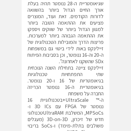
שגיאומטריית ה-28 ננומטר תהיה בעלת
אורך החיים הגדול ביותר בהשוואה
לדורות הקודמים. זאת ועוד, המוצרים
מציעים את ההתאמה הטובה ביותר
למגוון הגדול ביותר של שווקים ויספקו
את ההתאמה הגבוהה ביותר למערכות.
פריצות הדרך והמובילות הטכנולוגית של
זיילינקס באות לידי ביטוי גם במשפחות
ה-20 וה-16 ננומטר, וכן בסביבות הפיתוח
SDx שהשקנו לאחרונה".
זיילינקס ציינה בתחילת השנה הנוכחית
שתי התפתחויות טכנולוגיות
בגיאומטריות של 16 ו-20 ננומטר.
בגיאומטריית ה-16 ננומטר הכריזה
החברה על משפחת
ה-™ UltraScale+בטכנולוגיית 16
ננומטר של FPGA עם 3D ICs ו-
MPSoCs, המשלבת UltraRAMטכנולוגי
חדש של זיכרון, 3D-on-3D (מעגלים
משולבים בתלת-מימד) ו-SoCs בריבוי