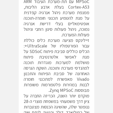
MPSoC עם תת-מערכת העיבוד ARM
Cortex-A53 בעלת ארבע הליבות,
ממנפת מערכת ניהול אנרגיה קפדנית
על מנת להטמיע תכנוני חומרה-תוכנה
אופטימאליים בעלי דרישת אנרגיה
נמוכה, ניהול פעולות סינון רוחבי וניהול
פעולות המערכת.
זיילינקס מציעה מערכת כלים כוללת
עבור הפורטפוליו של UltraScale+:
הכלים כוללים סביבת פיתוח SDSoC על
מנת לאפשר אלטרנטיבת פיתוח
מושלמת למערכות מוגדרות תוכנה
למהנדסי מערכת ותוכנה. השקת הגרסה
האחרונה של סביבת הפיתוח והתכנון
Vivado מאפשרת למתכנני חומרה
לבנות במהירות פלטפורמות משופרות
מבוססות Zynq MPSoC.
מוקדם יותר השנה, הכריזה החברה על
ציון דרך משמעותי במשפחת מוצרי ה-28
ננומטר שלה, שהשיגה הכנסות מצטברות
של כמיליארד דולר והגיעה לנתח שוק