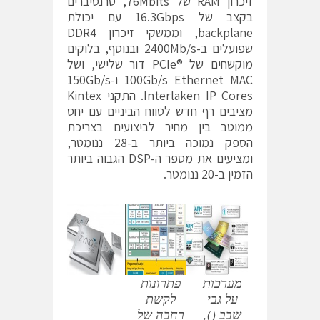
זיכרון RAM של 76Mbits, טרנסיברים
בקצב של 16.3Gbps עם יכולת
backplane, וממשקי זיכרון DDR4
שפועלים ב-2400Mb/s ובנוסף, בלוקים
מוקשחים של ®PCIe דור שלישי, ושל
100Gb/s Ethernet MAC ו-150Gb/s
Interlaken IP Cores. התקני Kintex
מציבים רף חדש לטווח הביניים עם יחס
ממוטב בין מחיר לביצועים בצריכת
הספק נמוכה ביותר ב-28 ננומטר,
ומציעים את מספר ה-DSP הגבוה ביותר
הזמין ב-20 ננומטר.
מערכות
פתרונות
על גבי
לקשת
שבב (),
רחבה של