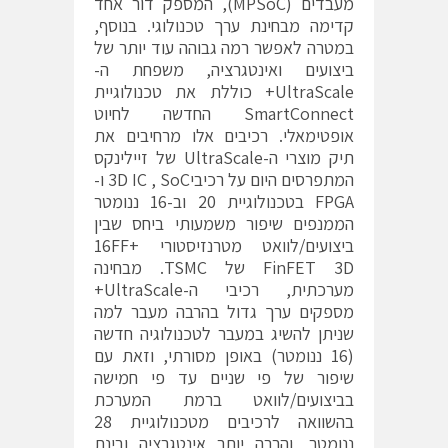
מעבדים (MPSoC), המספק דור אחד
קדימה מבחינת ערך טכנולוגי. בנוסף,
במטרה לאפשר רמה גבוהה עוד יותר של
ביצועים ואינטגרציה, משפחת ה-
UltraScale+ כוללת את טכנולוגיית
SmartConnect החדשה לחיוט
אופטימאלי. רכיבים אלו מרחיבים את
תיק מוצרי ה-UltraScale של זיילינקס
המתפרסים היום על רכיבי3D IC , SoC ו-
FPGA בטכנולוגיית 20 וב-16 ננומטר
הממנפים שיפור משמעותי ביחס שבין
ביצועים/לוואט מטרנזיסטורי 16FF+
FinFET 3D של TSMC. מבחינה
מערכתית, רכיבי ה-UltraScale+
מספקים ערך גדול בהרבה מעבר למה
שניתן להשיג במעבר לטכנולוגיה חדשה
(16 ננומטר) באופן מסורתי, וזאת עם
שיפור של פי שניים עד פי חמישה
בביצועים/לוואט ברמת המערכת
בהשוואה לרכיבים מטכנולוגיית 28
ננומטר, והרבה יותר אינטגרציה ובינת