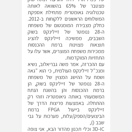
מצטבר של 65% בהשוואה לאותה
טכנולוגיה גאומטרית מתחילת אספקת
המשלוחים הראשונים ללקוחות ב-2012.
כחלק מצבירת המומנטום של משפחת
ה-28 ננומטר של זיילינקס בשוק
השבבים, ממשיכה זיילינקס להציג
תוצאות מצוינות ברמת ההכנסות
ממכירות משפחת המוצרים, אשר עלו על
התחזיות המוקדמות.
עם ההכרזה, אמר משה גבריאלוב, נשיא
ומנכ"ל זיילינקס העולמית, כי הוא "גאה
ושמח על ההישג המצוין של משפחת
ה-28 ננומטר של זיילינקס בשוק, הן
ברמת ההכנסות והן בהשגת הנתח
המשמעותי באותה גיאומטריה וזוהי רק
ההתחלה. באמצעות פריצות הדרך של
זיילינקס בייעול FPGA ברמת
הביצועים/הספק/עלות, מערכות על גבי
שבב (),
3D-IC וכלי תכנון מהדור הבא, אני צופה