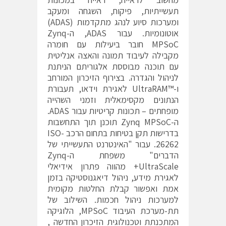
תעשייתיות, פיקוח, השגחה ומעקב
ומערכות סיוע לנהג מתקדמות (ADAS)
אוטונומיות. עבור ADAS, ה-Zynq
MPSoC חובר ביעילות עם חומרה
מקבילה לעיבוד תמונה והאצה אנליטית
עם תוכנה מבוססת אלגוריתם הניתנת
לניהול והגדרה. בצירוף הזיכרון המורחב
ו-™UltraRAM לאגירת וידאו, תעבורת
הנתונים מקסימאלית וזמני השהייה
מופחתים – תכונות קריטיות עבור ADAS.
ה-Zynq MPSoC תוכנן תוך התחשבות
בדרישות תקן בטיחות בתחום הרכב ISO-
26262. עבור "האינטרנט התעשייתי של
הדברים" משפחת ה-Zynq
UltraScale+ מהווה פתרון אידיאלי
לאגירת מידע, ניהול דיאגנוסטיקה בזמן
אמת ואפשור קבלת החלטות מקומית
למערכות ניהול חכמות. השילוב של
תת-מערכת העיבוד MPSoC, הלוגיקה
המתכנתת וטכנולוגית הזיכרון החדשה ,