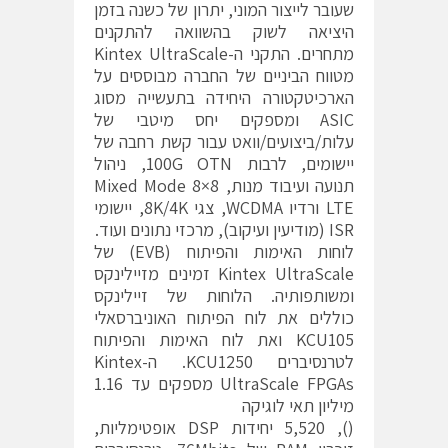
שעובר לייצור המוני, יתרון של כשנה בזמן
היציאה לשוק בהשוואה להתקנים
מתחרים. התקני ה-Kintex UltraScale
מטווח הביניים של החברה מבוססים על
הארכיטקטורה היחידה בתעשייה מסוג
ASIC ומספקים יחס מיטבי של
עלות/ביצועים/וואט עבור קשת רחבה של
יישומים, לרבות 100G OTN, ניהול
תנועה ועיבוד מנות, 8×8 Mixed Mode
LTE ורדיו WCDMA, צגי 8K/4K, יישומי
ISR (מודיעין ועיקוב), מרכזי נתונים ועוד.
לוחות האימות והפיתוח (EVB) של
Kintex UltraScale זמינים מזיילינקס
ומשותפותיה. הלוחות של זיילינקס
כוללים את לוח הפיתוח האוניברסאלי
KCU105 ואת לוח האימות והפיתוח
לטרנסיברים KCU1250. ה-Kintex
UltraScale FPGAs מספקים עד 1.16
מיליון תאי לוגיקה
(), 5,520 יחידות DSP אופטימליות,