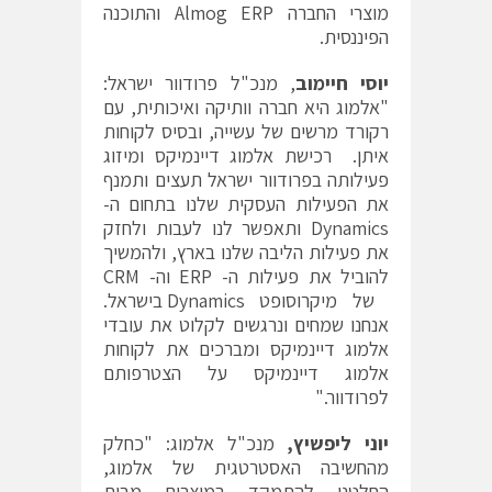
מוצרי החברה Almog ERP והתוכנה
הפיננסית.
יוסי חיימוב
, מנכ"ל פרודוור ישראל:
"אלמוג היא חברה וותיקה ואיכותית, עם
רקורד מרשים של עשייה, ובסיס לקוחות
איתן. רכישת אלמוג דיינמיקס ומיזוג
פעילותה בפרודוור ישראל תעצים ותמנף
את הפעילות העסקית שלנו בתחום ה-
Dynamics ותאפשר לנו לעבות ולחזק
את פעילות הליבה שלנו בארץ, ולהמשיך
להוביל את פעילות ה- ERP וה- CRM
של מיקרוסופט Dynamics בישראל.
אנחנו שמחים ונרגשים לקלוט את עובדי
אלמוג דיינמיקס ומברכים את לקוחות
אלמוג דיינמיקס על הצטרפותם
לפרודוור."
יוני ליפשיץ,
מנכ"ל אלמוג: "כחלק
מהחשיבה האסטרטגית של אלמוג,
החלטנו להתמקד במוצרים מבית