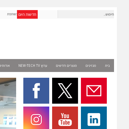
חדשות היום
OpenAI מרחיבה את פעילותה בישראל; אברא הוסמכה כשותפת
אר
Select רשמית
בית
מגזינים
מוצרים חדשים
ערוץ NEW-TECH TV
אודותינ