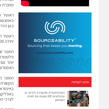
מחברת PeriTech מקבוצת אלדד פרי.
ראוטיר 
כגון הזד
ראוטיר ה
יחידה 8200 והיחידה הטכנולוגית של אמ"ן. מוצר החברה מותקן כבר אצל מספר לקוחות מרכזיים.
המוצר של
יותר עם 
האסטרטגי
המוצר מ
מחוץ לקופסה
תקשורת 
באינטראק
כשההיסטוריה מתעוררת לחיים: כך
באפליקצי
טכנולוגיות XR משנות את חוויית
לצרכי הש
המוזיאון