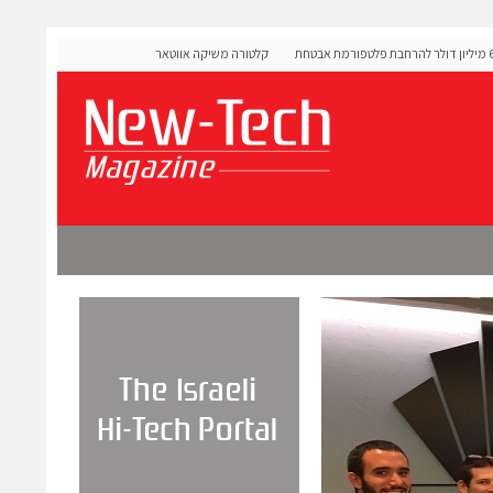
OLIGO Se גייסה 60 מיליון דולר להרחבת פלטפורמת אבטחת
קלטורה משיקה אווטארים עם אינטליגנציה רגשית לתרגול שיח
מורכבות