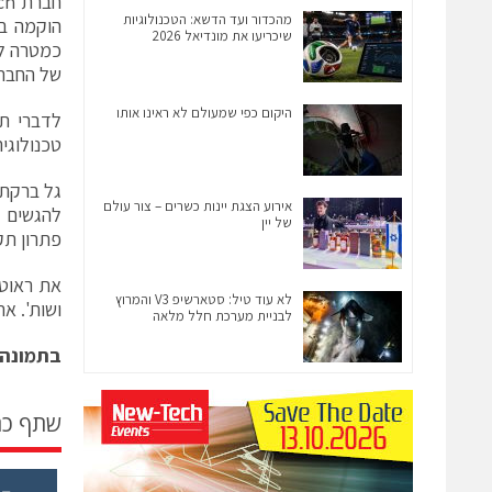
מהכדור ועד הדשא: הטכנולוגיות
שיכריעו את מונדיאל 2026
כמטרה לה
של החבר
היקום כפי שמעולם לא ראינו אותו
טכנולוגי
אירוע הצגת יינות כשרים – צור עולם
של יין
פתרון תק
את ראוטיר
לא עוד טיל: סטארשיפ V3 והמרוץ
ושות'. את
לבניית מערכת חלל מלאה
בתמונה:
שתף כ