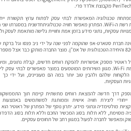
מפתחת טכנולוגיה המאפשרת לבתי עסק לפתוח ערוץ תקשורת ייחו
באמצעות רשת ה-WiFi. הפתרון מאפשר חוויה טכנולוגיתחדשנית במסגרתו
מנויות עסקיות, נתוני מידע בזמן אמת וחוויית גלישה מותאמת לעסק ול
ינה חברת סטארט-אפ שהוקמה לפני שנה על ידי ניב פנסו וגל ברקת ש
 ראוטיר מספק אפשרויות להפקת רווחים חדשים, קבלת נתונים, ומית
פלטפורמת Wi-Fi. מגוון השירותים המוטמעים במוצר מאפשרים לבתי עסק
הלקוחות שלהם ולהבין טוב יותר במה הם מעוניינים, ועל ידי כך לי
ות העסקיות.
ספק דרך חדשה להמצאת רווחים מתשתית קיימת תוך התממשקות פ
ייחודי ליצירת חוויה אישית וממותגת למשתמשים באמצעות מ
ציות מולטימדיה ונתוני מידע. יתרון נוסף של הפתרון של ראוטיר הוא
ה מסוימת, ללא תלות בסוג המכשיר החכם וללא תלות בסוג הדפדפן
וק ומאפשר לחברה לפעול במגוון רחב של תחומים עסקיים.