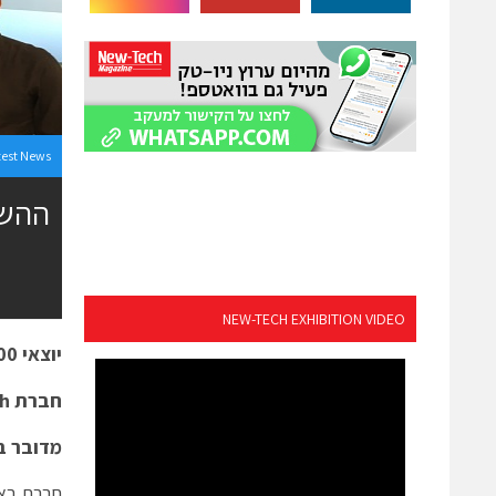
test News
NEW-TECH EXHIBITION VIDEO
יוצאי 8200 מביאים את המהפכה לתחום ה-
חברת
ch
מדובר בהש