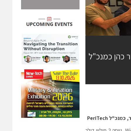
 8200 לשעבר יאיר כהן כמנכ"ל
PeriTech
חברת ראוטיר (Routier), המספקת פתרון User Engagement בתחום ה-Wi-Fi, גייסה 2 מיליון דולר