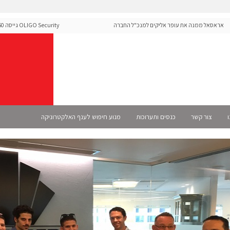
אסאל ממנה את עופר אליקים למנכ"ל החברה
curity
ה-Runtime בעידן מתקפות ה-AI
ו
צור קשר
כנסים ותערוכות
מנוע חיפוש לענף האלקטרוניקה