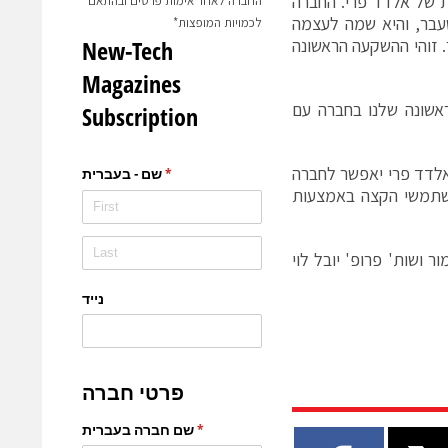
זקות של אלדד פרי. החברה
החברה לאחר אימות פרטים ובהתאם
נובמבר האחרון ע"י תא"ל (במיל') יאיר כהן, מפקד 8200 לשעבר, והיא שמה לעצמה
לכמויות המופצות*
. זוהי ההשקעה הראשונה
 כי "בחרנו כהשקעה ראשונה שלנו בחברה עם
יר מסר כי שיתוף הפעולה עם PeriTech וקבוצת אלדד פרי יאפשר לחברה
ת בין בתי עסק למשתמשי הקצה באמצעות
ר ושות' פרופ' יובל לוי