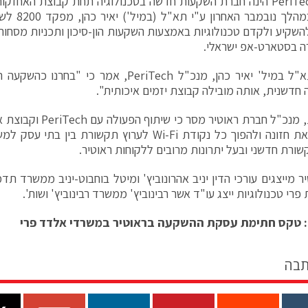
חברת PeriTech הינה חברת השקעות חדשה בטכנולוגיה תחת קבוצת האח
הוקמה במהלך 
שקיע ולקדם טכנולוגיות באמצעות השקעות הון-סיכון ותכניות מסחור
ה בסטארט-אפ ישראלי.
לדברי תא"ל במיל' יאיר כהן, מנכ"ל PeriTech, אמר
ה חדשנית, אותה מובילה קבוצת יזמים איכותית".
גל ברקת, מנכ"ל חברת ראוט
להגשים את חזונה ולהפוך כל נקודת Wi-Fi לערוץ תקשור
שורת חדשני ובעל יתרונות מרובים ללקוחות ראוטיר.
 מייצגים עורכי הדין יניב אהרונוביץ' ומיטל בוחבוט-יניב ממשרד תדמו
 פרי טכנולוגיות ייצג עו"ד אשר רבינוביץ' ממשרד רבינוביץ' ושות'.
 טקס חתימת עסקת ההשקעה בראוטיר במשרדי אלדד פרי
תבה