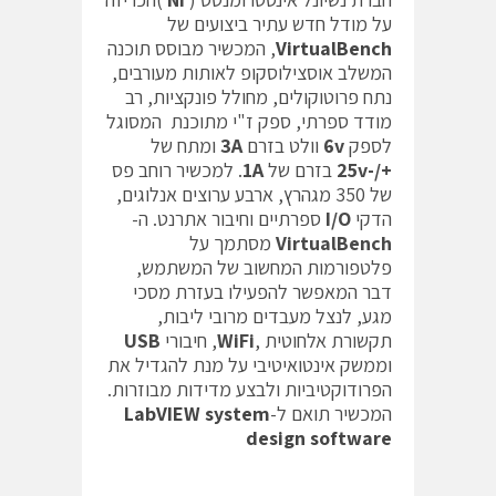
על מודל חדש עתיר ביצועים של
VirtualBench
, המכשיר מבוסס תוכנה
המשלב אוסצילוסקופ לאותות מעורבים,
נתח פרוטוקולים, מחולל פונקציות, רב
מודד ספרתי, ספק ז"י מתוכנת המסוגל
לספק
6v
וולט בזרם
3A
ומתח של
+/-25v
בזרם של
1A
. למכשיר רוחב פס
של 350 מגהרץ, ארבע ערוצים אנלוגים,
הדקי
I/O
ספרתיים וחיבור אתרנט. ה-
VirtualBench
מסתמך על
פלטפורמות המחשוב של המשתמש,
דבר המאפשר להפעילו בעזרת מסכי
מגע, לנצל מעבדים מרובי ליבות,
תקשורת אלחוטית ,
WiFi
, חיבורי
USB
וממשק אינטואיטיבי על מנת להגדיל את
הפרודוקטיביות ולבצע מדידות מבוזרות.
המכשיר תואם ל-
LabVIEW system
design software