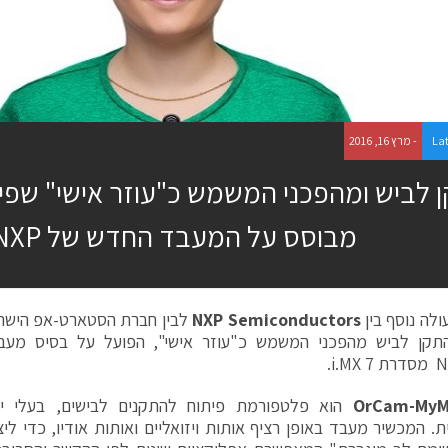
La
- מרץ 16, 2016
מבוסס על המעבד החדש של NXP
ולה נוסף בין
NXP Semiconductors
לבין חברת הסטארט-אפ הישר
תקן לביש מהפכני המשמש כ"עוזר אישי", הפועל על בסיס מעב
OrCam-My
הוא פלטפורמת פיתוח להתקנים לבישים, בעלי יכו
. המכשיר מעבד באופן רציף אותות ויזואליים ואותות אודיו, כדי ל