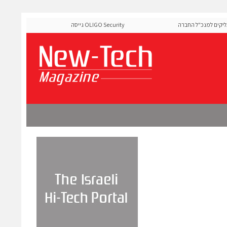
 למנכ"ל החברה
OLIGO Security גייסה 60 מיליון דולר להרחבת פלטפו
ה-Runtime בעידן מתקפות ה-AI