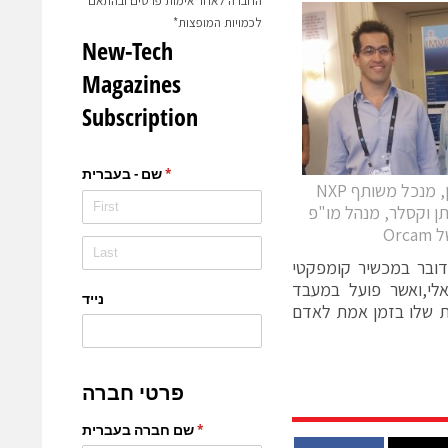
החברה לאחר אימות פרטים ובהתאם
לכמויות המופצות*
שמואל ברקן, מנכל משותף NXP
תן וקסלר, מנהל מו"פ
Orcam
דובר במכשיר קומפקטי
לי,ואשר פועל במעבד
את המשמעות שלו בזמן אמת לאדם