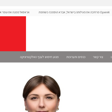
OpenAI מרחיבה את פעילותה בישראל; אברא הוסמכה כשותפת
אראסאל ממנה את עופר אליקים
S רשמית
ו
צור קשר
כנסים ותערוכות
מנוע חיפוש לענף האלקטרוניקה