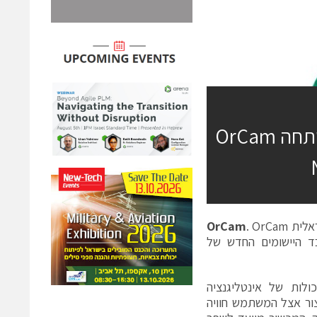
התקן לביש ומהפכני המשמש כ"עוזר אישי" שפיתחה OrCam
אלית
. OrCam
OrCam
ד היישומים החדש של
לות של אינטליגנציה
יצור אצל המשתמש חוויה