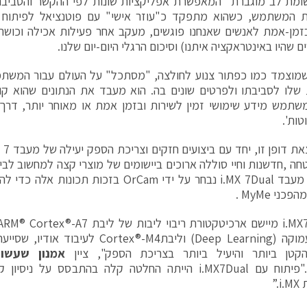
מת לב מוגברת" המאפשרת אפליקציות שונות לפי ההקשר והסביבה
ת המשתמש, כשהוא מתפקד כ"עוזר אישי" עם פוטנציאל לפיתוח א
זמן-אמת לאנשים שאנחנו פוגשים, מעקב אחר פעילות אכילה וכושר,
 שהיו באינטראקציה איתנו) וסיכום הרגלי היום-יום שלנו.
שמוצמד כמו כפתור צנוע לחולצה, "מסתכל" על העולם עבור המשת
שלו לסביבתו ולפרטים שונים בה. הוא מעבד את הנתונים שהוא קול
שתמש מידע שימושי זמין לשירות ובזמן אמת או מאוחר יותר, דרך
טות'.
ה ,חדשנות וחיי סוללה ארוכים ביישומים של מוצרי קצה למחשוב לבי
הדברים. מעבד i.MX 7Dual נבחר על ידי OrCam בזכ
ני MyMe .
למידה עמוקה (Deep Learning) וליבתrtex®-M4
קטן ביותר והיעיל ביותר בצריכת הספק", ציין
אמנון שעשו
."פיתוח עם i.MX7Dual הייתה החלטה קלה בהתבסס על נ
.”