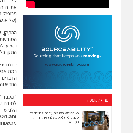
של "תשו
את רווח
פרופיל ב
(של אנשים
ההתקן, 
המודעות 
ומציע למ
התקן בלו
רמת אבטח
החדש והמהפכ
מחוץ לקופסה
הלביש ה
כשההיסטוריה מתעוררת לחיים: כך
OrCam
טכנולוגיות XR משנות את חוויית
המוזיאון
ממשפחת i.MX