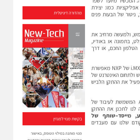
. המכשיר מיועד לשפר
פליקציות כמו: יצירת
מהדורה דיגיטלית
 ניטור של הבעות פנים
מש, ולמעשה מרחיב את
ט, בתמונה או באודיו,
 הטלפון החכם, או דרך
יכולת יוצאת דופן זו, יחד עם ביצועים חזקים וצריכת הספק יעילה של מעבד i.MX 7 של NXP מאפשרת
ש ולתחום האינטרנט של
ות תכונות אלה כדי להפעיל את ההתקן הלביש
"מעבד i.MX7 מיישם ארכיטקטורת ריבוי ליבות של ליבת ARM® Cortex®-A7 המשמשת לעיבוד של
Co לעיבוד אודיו, שסייעה לנו לתכנן את ההתקן
ע
,
מייסד
–
שותף של
בקשת מנוי למגזין
יסיון קודם שלנו עם מעבדים
מנוי מותנה במילוי הטופס, באישור