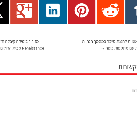
מית להגנת סייבר במסמך הנחיות
←
מזור רובוטיקה קיבלה הז
 עם מתקפות כופר
→
Renaissance מבית החולים רוברט ווד ג'ונסון
קשורות
רות