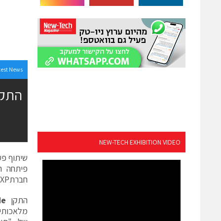
test News
NEW-TECH EXHIBITION VIDEO
שיתוף פע
פיתחה ה
חברתNXP מסדרת i.MX 7.
התקן
Me
מלאכותית