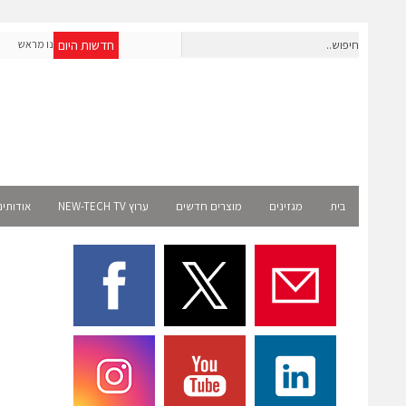
חדשות היום
חברת IAIG גייסה 6 מיליון דולר להקמת חברות תוכנה שנבנו מראש
לעידן ה-AI
elect
בית
מגזינים
מוצרים חדשים
ערוץ NEW-TECH TV
אודותינ