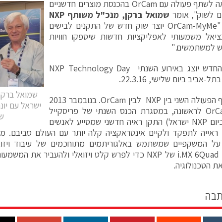
"NXP גאה לשתף פעולה עם OrCam בהכנסת מוצרים חדשניים
ם לשוק", אומר
שמואל ברקן, מנכ"ל משותף
NXP
. "OrCam-MyMe יוצר שוק חדש של התקנים לבישים
ציאל משמעותי לאפליקציות חדשות שיספקו חוויות
ש למשתמשים."
המעבד החדש יוצג באירוע השנתי NXP Technology Day
ל-אביב ביום שלישי, 22.3.16.
זהו שיתוף הפעולה השני בין NXP לבין OrCam. בנובמבר 2013
ישראל עם יונ
הציגהOrCam לראשונה, במסגרת הכנס השנתי של פריסקייל
של 
ישראל (כיום NXP ישראל) התקן ראיה חדשני שמסייע לאנשים
 ראייה לתפקד ולקיים אינטראקציה קלה יותר עם העולם סביבם. מ
על המשקפיים שמשתמש באלגוריתמים מתוחכמים של עיבוד ויזוא
היישומים i.MX 6Quad של NXP כדי לפרש קלט ויזואלי ולהעביר 
ת הטכנולוגיה.
תבה