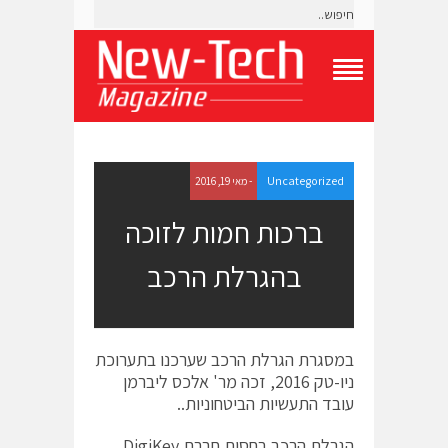
T
o
g
g
l
e
Uncategorized
- מאי 19, 2016
N
a
ברכות חמות לזוכה
v
i
בהגרלת הרכב
g
a
t
i
o
במסגרת הגרלת הרכב שערכנו בתערוכת
n
M
ניו-טק 2016, זכה מר' אלכס ליברמן
e
עובד התעשיות הביטחוניות..
n
u
הגרלת הרכב בחסות חברת DigiKey