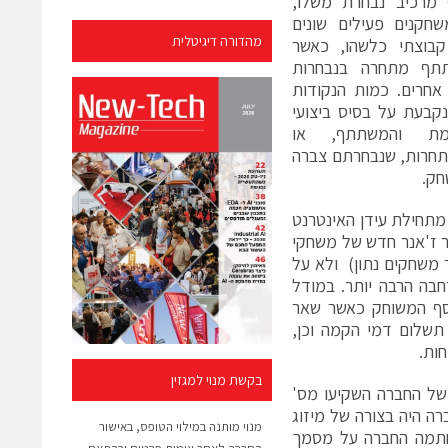
רכיב נבחרת משלו,
חקנים פעילים שונים
מהדורה דיגיטלית
בוצתי כלשהו, כאשר
תף מתחרה בנבחרות
אחרים. כמות הנקודות
קבעת על בסיס ביצועי
מת והמשתתף, או
חרות, שנבחרתם צברה
חק.
מתחילת עידן האינטרנט
את קבוצת החלומות שלהם. לפני כ- 3 שנים נוצר ז'אנר חדש של משחקי
 משחקים נתון) ולא על
בה הרבה יותר. במודל
המשתמשים משלמים דמי השתתפות של כ- 10% מהכסף המשוחק כאשר שאר
המשתתפים כפרסים. המודל העסקי בשותפויות B2B הוא תשלום דמי הקמה וכן,
ות.
בקשת מנוי למגזין
גיוסי ההון של החברה עד כה הסתכמו בכ-12 מיליון שקל. בסבב ה-seed של החברה השקיעו מס'
רית altair. הגיוס השני של החברה היה בצורה של מיזוג
מנוי מותנה במילוי הטופס, באישור
 כ- 10 מיליון ₪. לאחרונה חתמה החברה על מסמך