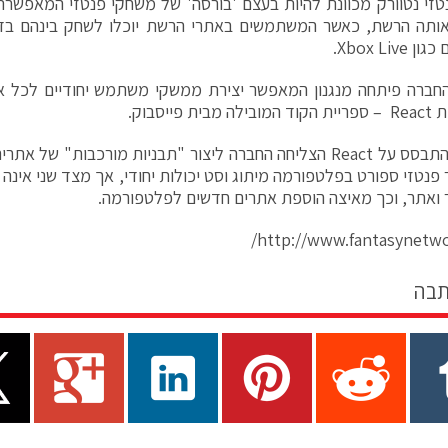
טזי נטוורק מכוונת להיות בעצם 'בורסה' של משחקי פנטזי המאפשר
AP לאותה הרשת, כאשר המשתמשים באתרי הרשת יוכלו לשחק בינהם ב
Xbox Liv.
 החברה פיתחה מנגנון המאפשר יצירת ממשקי משתמש יחודיים לכל
ית פייסבוק.
כלומר בהתבסס על React הצליחה החברה ליצור "תבניות מורכבות" 
פנטזי ספורט בפלטפורמה מיתוג וסט יכולות יחודי, אך מצד שני אינ
ואתר, וכך מאיצה הוספת אתרים חדשים לפלטפורמה.
http://www.fantasynetwo
תבה