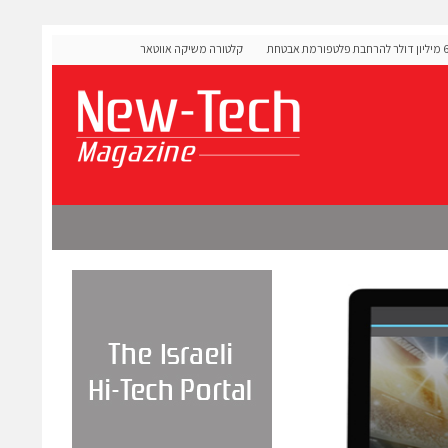
OLIGO Se גייסה 60 מיליון דולר להרחבת פלטפורמת אבטחת
קלטורה משיקה אווטארים עם אינטליגנציה רגשית לתרגול שיח
מורכבות