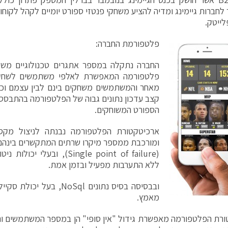
חברות גיימינג ומדיה להציע משחקי פנטזי ספורט יומיים לקהל לקוח
ייטק.
פלטפורמת החברה:
החברה נתקלה במספר אתגרים טכנולוגיים משמ
פלטפורמה המאפשרת לאלפי משתמשים לשחק
מאחר והמשתמשים משחקים בינם לבין עצמם וכן
קצב עדכון נתונים גבוה של הפלטפורמה בהתבסס
הספורט המשוחקים.
ארכיטקטורת הפלטפורמה נבנתה לניצול מקסימ
ומורכבת ממספר מיקרו שרתים המתקשרים בינהם 
(Single point of failure), ובע
ללא התערבות מפעיל ובזמן אמת.
ובבסיסה בסיס נתונים NoSql, 
מאמץ.
רת הפלטפורמה מאפשרת גידול "אין סופי" הן במספר המשתמשים וה