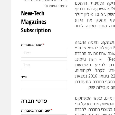
החברה לאחר אימות פרטים ובהתאם
יקה הלטינית. ההסכם
לכמויות המופצות*
נטזי נטוורק כאשר ⅔ מההשקעה הם בכפוף
תשקיע כ-10 מיליון דולר
טזי תספק את הידע
תחה מתוך מטרה ליצור
אצטקה, חתמה החברה
נכון להיום על 3 הסכמי B2B ועומלת להביא שיתופי
שונה שחתמה עם החברה
היא (Red Star Poker RSP) – רשת גיימינג
דת להציע באמצעות
רט לקהל לקוחותיה.
השותפות שנחתמה בתאריך 22 בינואר 2016 נמצאת
 בנוסף החברה מתעתדת
ומיים, כאשר המשחקים
ר והמשחק מתבצע על פני
ם במוצרי החברה. לחברה
ולל בתחום הפנטזי ספורט