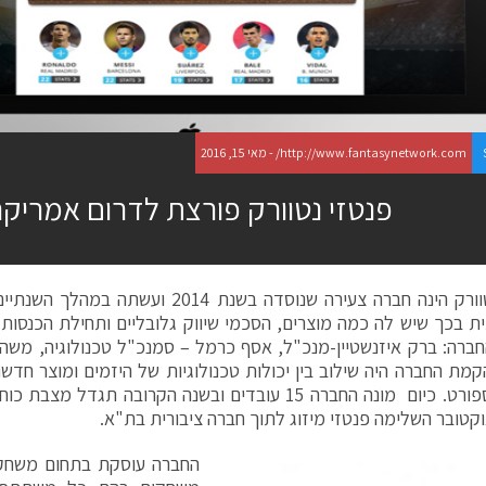
http://www.fantasynetwork.com/ - מאי 15, 2016
פנטזי נטוורק פורצת לדרום אמריק
פנטזי נטוורק הינה חברה צעירה שנוסדה בשנת 14
 בכך שיש לה כמה מוצרים, הסכמי שיווק גלובליים ותחילת הכנסות
חברה: ברק איזנשטיין-מנכ"ל, אסף כרמל – סמנכ"ל טכנולוגיה, משה 
מת החברה היה שילוב בין יכולות טכנולוגיות של היזמים ומוצר חדשנ
משחקי ספורט. כיום מונה החברה 15 עובדים ובשנה הקרובה תג
קטובר השלימה פנטזי מיזוג לתוך חברה ציבורית בת"א.
החברה עוסקת בתחום משחקי