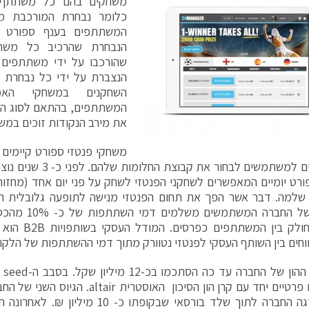
משחקים בהם כל משתתף מ
כלומר נבחרת המורכבת מש
המשתתפים בענף ספורט ק
הנבחרת שהרכיב כל משת
שהורכבו על ידי משתתפים 
הנצברת על ידי כל נבחרת נ
השחקנים במשחקי הא
המשתתפים, בהתאם לסוג הת
את מירב הנקודות זוכים במש
משחקי פנטזי ספורט קיימים 
ומאפשרים למשתמשים לבחור 
ורט יומיים המאפשרים לשחקני הפנטזי לשחק על פני יום אחד (מחזור
 שלמה. דבר אשר הפך את תחום הפנטזי מנישה לתופעה גלובלית רח
העיסקי של החברה 
הכסף מחולק בין 
וחים בין השותף העסקי לפנטזי נטוורק מתוך דמי ההשתתפות של הלקוח
סך 
משקיעים פרטיים יחד עם קרן הון הסיכון האוסט
שבה מוזגה החברה לתוך שלד בורסאי שבקופתו