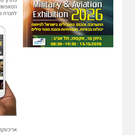
המאפשר ל
לחברת פל
אריכטקטו