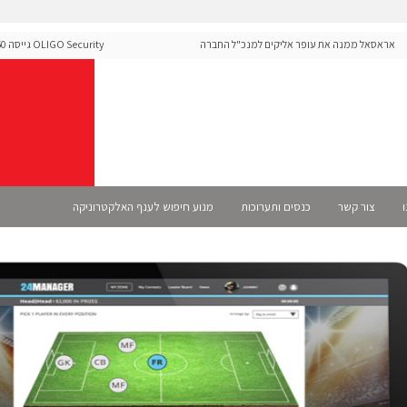
אסאל ממנה את עופר אליקים למנכ"ל החברה
curity
ה-Runtime בעידן מתקפות ה-AI
ו
צור קשר
כנסים ותערוכות
מנוע חיפוש לענף האלקטרוניקה