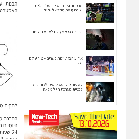
הבנות ע
מהכדור ועד הדשא: הטכנולוגיות
שיכריעו את מונדיאל 2026
היקום כפי שמעולם לא ראינו אותו
אירוע הצגת יינות כשרים – צור עולם
של יין
לא עוד טיל: סטארשיפ V3 והמרוץ
לבניית מערכת חלל מלאה
להקים מותגי B2C יעודיים בטריטוריות שבהן החברה סבורה שהי
החברה מ
היומיים 
24 שעו