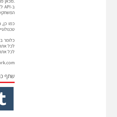
.מכאן פנ
ב-I
המשחקים כגון e
כמו כן,
טכנולוגיית React – ספריית הקוד המובילה מב
לכל אתר 
לכל אתר 
rk.com/
שתף כ