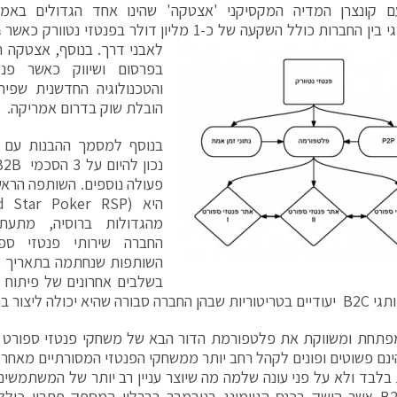
ם קונצרן המדיה המקסיקני 'אצטקה' שהינו אחד הגדולים באמר
האסטרטגי בין החברות כולל השקעה של כ-1 מליון דולר בפ
לאבני דרך. בנוסף, אצטקה
בפרסום ושיווק כאשר פנ
והטכנולוגיה החדשנית שפי
הובלת שוק בדרום אמריקה.
בנוסף למסמך ההבנות עם 
פעולה נוספים. השותפה הרא
מהגדולות ברוסיה, מתעת
החברה שירותי פנטזי ספו
בשלבים אחרונים של פיתוח
א יכולה ליצור בהם מובילות שוק.
פתחת ומשווקת את פלטפורמת הדור הבא של משחקי פנטזי ספורט י
הינם פשוטים ופונים לקהל רחב יותר ממשחקי הפנטזי המסורתיים מאח
ת בלבד ולא על פני עונה שלמה מה שיוצר עניין רב יותר של המשתמשי
פתרון B2B אשר הושק בכנס הגיימינג בנובמבר בברלין המספק פתרון כ