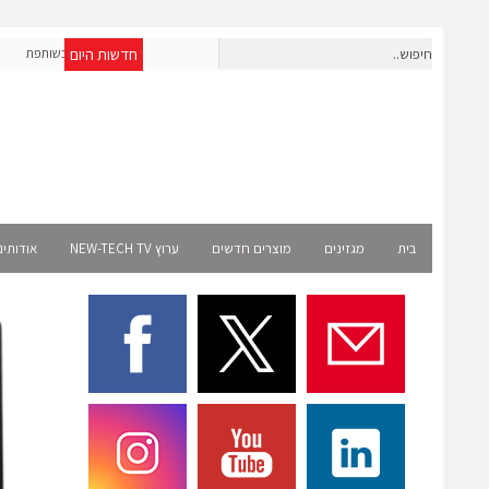
חדשות היום
OpenAI מרחיבה את פעילותה בישראל; אברא הוסמכה כשותפת
אר
Select רשמית
בית
מגזינים
מוצרים חדשים
ערוץ NEW-TECH TV
אודותינ