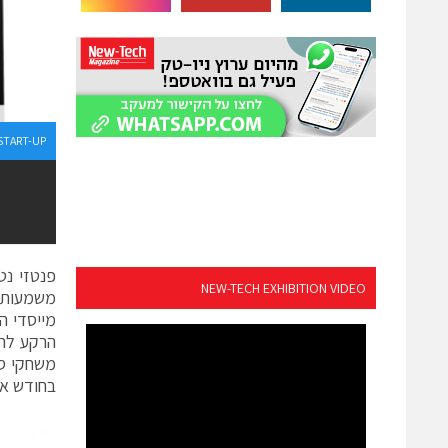
START-UP
NEW-TECH EXHIBITION VIDEO
משמעותית
מייסדי ה
הרקע להק
בחודש או