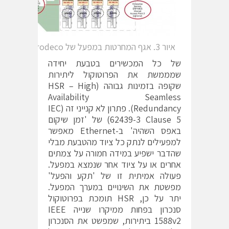
איור 3. אגף המחרטות במפעל של Microdeco
של כל המכשירים בטבעת יחידה
שמממשת את הפרוטוקול ליתירות
שקופה בזמינות גבוהה (HSR – High
Availability Seamless
Redundancy). פתרון לא קנייני זה (IEC
62439-3 Clause 5) של 'זמן שיקום
באפס השהיה' ב-Ethernet מאפשר
למפעילים לנתק כל ציוד מהטבעת מבלי
שהדבר ישפיע במידה חמורה על צמתים
אחרים או על ציוד אחר שנמצא במפעל.
פעולה אמיתית זו של 'תקע והפעל'
מפשטת את השינויים במערך המפעל.
יתר על כן, HSR תומכת בפרוטוקול
סנכרון בפחות ממיקרו שנייה IEEE
1588v2 ביתירות, שמפשט את הסנכרון