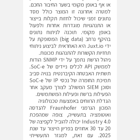
או אף באופן מקומי בשער החיבור החכם.
למטרה אחרונה זו המוצר כולל מסד
נתונים זמני שיכול לחזות תקלות בייצור
או התנהגויות מוגדרות אחרות ולפעול
באופן מקומי. תוכנה לניתוח נתונים
בהיקף נרחב (big data) המסופקת על
ידי Juxt.io היא האחראית לביצוע ניתוחי
תחזיות הקשורות להתנהגות מכונות.
ניהול הרשת נתמך על ידי SNMP הודות
לממשק API לכלים ניידים של SoC-e.
תשתית האבטחה הקיברנטית בנויה סביב
תמיכת החומרה של נכסי IP של SoC-e
וסוכן SIEM המשולב לצורך מעקב אחר
הפעילות ברשת ופעילות המשתמשים.
הגדלת הרווחים באמצעות טכנולוגיה
המכון הגרמני Fraunhofer להנדסה
ואוטומציה בתעשייה, צופה שמהפכת
Industry 4.0 יכולה להוביל לקפיצה של
20 עד 30 אחוזים בפריון הייצור עד שנת
2025. עם זאת, למגזר התעשייתי