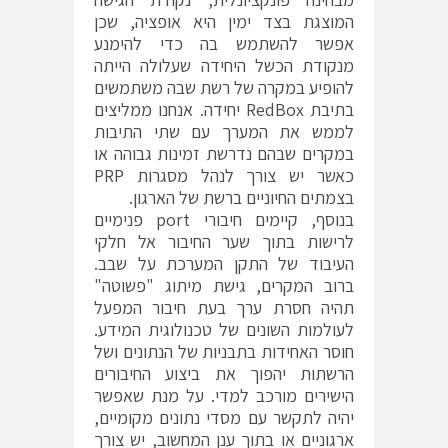
המוצגת בצד ימין היא אופציה, שכן
אפשר להשתמש בה כדי להימנע
מנקודת הכשל היחידה שעלולה הייתה
להופיע במקרה של רשת שבה משתמשים
בתיבת RedBox יחידה. אנחנו ממליצים
לממש את המערך עם שתי התיבות
במקרים שבהם נדרשת זמינות גבוהה או
כאשר יש צורך לנהל מסגרות PRP
בצמתים החיוניים ברשת של הארגון.
בנוסף, קיימים חיבורי port פנימיים
לרישות בתוך שער החיבור אל חלקי
העיבוד של התקן המערכת על שבב.
ברוב המקרים, גישת מיתוג "פשוטה"
תהיה חסרת ערך בעת חיבור המפעל
לעולמות השונים של טכנולוגית המידע.
חוסר האחידות בתבניות של הנתונים ושל
הרשתות יהפוך את ביצוע החיבורים
הישירים מורכב למדי. על מנת שאפשר
יהיה לתקשר עם מסדי נתונים מקומיים,
ארגוניים או בתוך ענן המחשוב, יש צורך