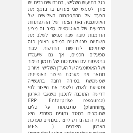
בגל התיעוש השלישי, בתרחישים רבים יש
צורך לממש שני צעדים בו בזמן: את
הצעד של ההתפתחות השלישית של
האוטומציה ואת הצעד של ההתפתחות
הרביעית של האוטומציה. מצב זה מציע
הזדמנות טובה שבה אפשר לשלב את
תשתיות טכנולוגיית המידע באופן כזה
שיתאימו לדרישות החדשות עבור
מפעלים חכמים, אך גם שיעמדו
בתאימות עם המערכות של תזמון הייצור
ושל האוטומציה של העידן השלישי. איור 1
מתאר את מערכת הייצור האופיינית
שמשמשת במידה רחבה בתעשייה
ומסייעת לאמץ ולשפר את הייצור לפי
דרישה. התוכנה לתכנון משאבי הארגון
(ERP- Enterprise resource
planning) מתבססת על כלים
שתומכים במסד נתונים מסחרי. היא
מגדירה מה נדרש לייצר. בינתיים מערכת
הארגון היצרנית (MES –
manufacturing enterprise system)