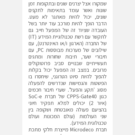
שמקורו אצל יצרנים שונים ובתקופות זמן
שונות ואשר עומד בתאימות לתקנים
שונים, יכול להיות מאתגר לא מעט.
הדבר הופך להיות מורכב עוד יותר בשל
העובדה שציוד זה של המפעל חייב גם
לתקשר עם רשת טכנולוגיית המידע (IT)
של החברה (הארגון ו/או האינטרנט), עם
שילובים של מערכות מבוססות PC, עם
חיבורי שער, תיבות שחורות ומתגים
תעשייתיים שבנויים סביב פרוטוקולים
מרובים. במצב זה המפעל יכול בקלות
להפוך להיות סיוט הטרוגני, שיחסרו בו
הפשטות והגמישות שנדרשים להפעלה
מסוג 'תקע והפעל'. שערי חיבור חכמים
כגון CPPS-Gate40 של חברת SoC-e
(איור 2) יכולים למלא תפקיד חיוני
בהציעם פעולה מאובטחת ושקופה בין
שני העולמות (עולם המכונות ועולם
טכנולוגית המידע).
חברת Microdeco מייצרת חלקי מתכת