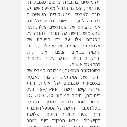
השימושיים בהעברת נתונים מאובטחת.
עם זאת, האתגר הגדול מופיע כאשר יש
צורך לאבטח פרוטוקולים תעשייתיים
בשכבה 2 עם דרישות חמורות של זמן
אמת. הניתוח של התרחישים האלו מראה
שהשימוש בגישה של תוכנה להגנה על
מסגרות אלו על ידי הפעלה של
אלגוריתמי הצפנה או אפילו על ידי
שימוש במאיצי הצפנה, אינו ישיר,
ובמקרים רבים נדרש עיבוד בחומרה
בהתאמה אישית.
בטופולוגיה המוצגת, מנקודת המבט של
הרשת ושל המשתמש, יש צורך לאבטח
באמצעות מנגנונים של אימות זהות
שלושה קישורי רשת – HSR/ PRP בעל
היתירות, חיבור המיתוג 10/ 100/ 1G
וחיבורי port לשירות. בנוסף, כתוצאה
מכל תעבורת הרשת של המפעל העוברת
דרך שער החיבור החכם, שלושת
הקישורים ימלאו תפקיד חיוני ביותר
בניטור התעבורה להגנה מפני איומים