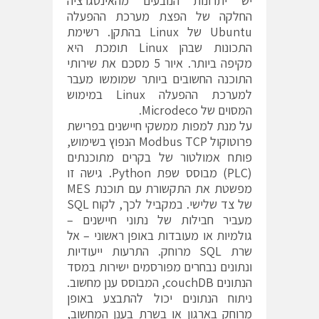
יש יתרונות הנובעים מהאינטגרציה
החלקה של הפצת מערכת ההפעלה
Ubuntu של Linux בהתקן. רשימת
התכונות שבהן Linux תומכת היא
מקיפה ביותר. איור 5 מסכם את שירותי
התוכנה החשובים ביותר שמומשו מעבר
למערכת ההפעלה Linux במימוש
המסוים של Microdeco.
על מנת למפות ממשקי חיישנים בפרישת
פרוטוקול Modbus TCP הנפוץ בשימוש,
פותח אמולטור של בקרים מתוכנתים
(PLC) מבוסס שפת Python. גישה זו
מפשטת את התקשורת עם תוכנת MES
של צד שלישי. במקביל לכך, לקוח SQL
מעביר חבילות של נתוני חיישנים –
גולמיות או מעובדות באופן ראשוני – אל
שרת SQL מרוחק. התרעות ייעודיות
ונתונים נבחרים מפורסמים ישירות במסד
הנתונים couchDB, המבוסס ענן מחשוב.
ניתוח הנתונים יכול להתבצע באופן
מרוחק בארגון או בשרת בענן המחשוב,