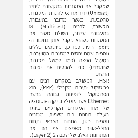
שמקבל את המסגרות בתקשורת ליחיד
(Unicast) יהיה אחראי להסרת המסגרות
מהטבעת. כאשר מדובר בתעבורת
תקשורת לרבים (Multicast) או
בתעבורת שידור, השולח מסיר את
המסגרות כשהוא מקבל אותן בחיבור ה-
port היתיר. כמו כן, מיושמים כללים
נוספים שמתייחסים למסגרות המועברות
במעגל הפצה (כמו למשל מסגרות
שהושחתו) כדי להבטיח את יציבות
הרשת.
HSR, המשולב במקרים רבים עם
פרוטוקול יתירות מקבילי (PRP), הוא
הפרוטוקול לזמינות גבוהה ברשת
Ethernet אשר מומלץ בתקן האוטומציה
של אחד המגזרים הקריטיים ביותר
בעולם: תחנות כוח משניות. מגזרים
נוספים כגון, התחום הצבאי ותחום
החלל-אוויר מאמצים אף הם את
הפתרונות האלו, של שכבה 2 (Layer 2).