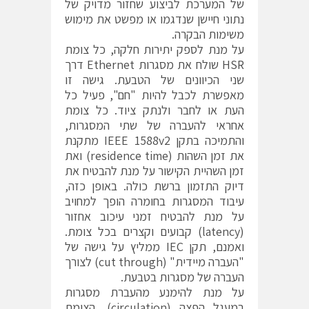
של המערכת לביצוע שחזור מדויק של
נתוני חיישן שנדגמו או מפשט את מימוש
משימות הבקרה.
על מנת לספק יתירות חלקה, כל צומת
HSR שולח את מסגרות Ethernet דרך
שני הכיוונים של הטבעת. גישה זו
מאפשרת לכבל להיות "חם", פעיל כל
העת או לחבר ולנתק ציוד. כל צומת
אחראי להעברה של שתי המסגרות,
והתמיכה בתקן IEEE 1588v2 מתקנת
את זמן השהות (residence time) ואת
זמן השהיית הקישור על מנת להבטיח את
דיוק התזמון ברשת כולה. באופן כזה,
עיבוד המסגרות בחומרה הופך למחויב
על מנת להבטיח זמני עיכוב אחזור
(latency) קבועים וקצרים בכל צומת.
ואמנם, תקן IEC ממליץ על גישה של
"העברה מיידית" (cut through) לצורך
העברה של מסגרות בטבעת.
על מנת להימנע מהעברת מסגרות
במעגל הפצה (circulation), הצומת