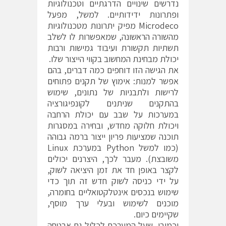
נדרשים שינויים הדרגתיים וטכנולוגיות
ופתרונות ידידותיים. למשל, מפעל
Microdeco מפיק יתרונות מטכנולוגיות
מהשורה הראשונה, שמאפשרות לו לשלב
תשתיות תקשורת ועיבוד גמישות ורבות
יכולת מבחינת המחשוב בקווי הייצור שלו.
את הגישה הזו דוחפים כמה דברים, בהם
אפשר למנות: אימוץ של תקנים פתוחים
לרישות ולתבניות של נתונים, שימוש
בהתקנים שניתנים לקונפיגורציה
במערכות על שבב עם יכולת הרחבה
ויכולת חלוקה מחדש, ובחירה במסגרות
תוכנה שמציעות פריון ייצור ברמה גבוהה
(כמו למשל Python במערכת Linux
משובצת). מעבר לכך, היצרנים יכולים
לקצר באופן חד את זמן היציאה לשוק,
על ידי כניסה לשוק חדש זה תוך כדי
שימוש בנכסים אינטלקטואליים בחומרה,
מוכנים לשימוש ובעלי ערך מוסף,
שקיימים כיום.
וכמובן, שעל המערכת לכלול גם אבטחה