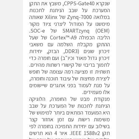
שנקרא CPPS-Gate40, משבץ את התקן
המערכת על שבב הניתנת לתכנות
במלואה Zynq-7000 של Xilinx שאותה
מימשנו על המודול ליצרני ציוד מקור
(OEM) SMARTzynq של SOC-e.
הליבה הכפולה Cortex™-A9 של שעל
ההתקן מקבלת השלמה עם משאבי
זיכרון שונים (DDR3, הבזק, יחידות
זיכרון גדול מאוד וכיו"ב) ועם חומרה כדי
לתמוך בריבוי של קישורי רשתות מהירים.
תשתית זו מציעה רמה עצומה של חופש
ליצירת מחיצות של עיבוד תוכנה וחומרה,
על מנת לעמוד בפני אתגרים שיישומים
אלו מעמידים.
מנקודת מבט של החומרה, הלוגיקה
הניתנת לתכנות של המערכת על שבב
היא המועמד המתאים ביותר למימוש של
משימות רישות עם זמן אחזור קצר
בשילוב עם יחידות התמיכה בחומרה לפי
תקן IEEE 1588v2. איור 4 הוא תרשים