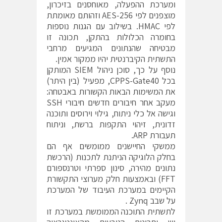
ומערכת ההפעלה, מאוחסנים בזיכרון,
מוצפנים לפי AES-256 וזהותם מאומתת
לפי HMAC. בשילוב עם הגנות נוספות
בחומרה הכלולות בהתקן, תכונה זו
מבטיחה שהנתונים המגיעים מרחבי
התשתית הקיברנטית יהיו ממקור אמין.
נוסף על כך, סוכן ניהול SIEM המותקן
בכל CPPS-Gate40, מפעיל (בין היתר)
את המשימות הבאות הקשורות באבטחה:
מעקב אחר חיבורים חדשים חיבורי SSH
וגישה אל כלי ניתוח, גילוי וירוסים ותוכנה
זדונית, זיהוי התקפות ברשת, וניתוח
תעבורת ARP.
ממשקי החיישנים ממומשים אף הם
בחלק הלוגיקה הניתנת לתכנות (הרכשת
נתונים מהירה, סינון ספרתי וטרנספורם
FFT) ובאמצעות חלק מערוצי התקשורת
הקיימים במערכת העיבוד של המערכת
על שבב Zynq .
לתשתית התוכנה הממומשת במערכת זו