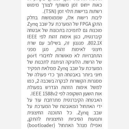
כאות ייחוס זמן משותף לצורך מימוש
רשתות ברישות תלוי זמן (TSN).
ליבות רישות אלו, שממומשות בחלק
התקן FPGA של המערכת על שבב Zynq
מוכנות גם לתמיכה בתכונות של אבטחה
קיברנטית, כגון אימות זהות לפי IEEE
802.1X. מנגנון זה, בשילוב עם שרת
חיצוני לאימות זהות, מגן מפני
התחברויות לא מאושרות לחיבורי port
של הרשת. הלוגיקה הניתנת לתכנות של
המערכת על שבב Zynq ממלאת תפקיד
חיוני ביותר באבטחה תוך כדי פעולה של
מסגרות הקשורות לבקרה בשכבה 2, כמו
למשל אימות הזהות הנדרש בפעולת
אות השעון השקופה לפי IEEE 1588v2.
האבטחה הקיברנטית מתרחבת עוד על
ידי האתחול המאובטח של המערכת על
שבב Zynq. כל התוכנה החיצונית
ותנועות הסיביות החיצוניות להתקן,
ואפילו מנהל האתחול (bootloader)