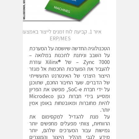
איור 1. קביעת לוח זמנים לייצור באמצעות
ERP/MES
הטכנולוגיה החדשה שיושמה על המערכת
על השבב וניתנת לתכנות במלואה –
Zync 7000 – של ®Xilinx עוזרת
להעביר את המערכות החכמות אל מגזר
הייצור היצרני של האינטרנט התעשייתי
של הדברים. שער החיבור החכם, שתוכנן
על ידי חברת SoC-e, מפשט את הפריון
ומסייע בידי חברות כגון Microdeco
להיות מחוברות ומאובטחות באופן אמין
יותר.
על מנת להגדיל למקסימום את
הרווחיות, צוותי מפעלים מחפשים יותר
גמישות עבור המערכים שלהם, יותר
מידע לגבי תהליך הייצור והמוצרים