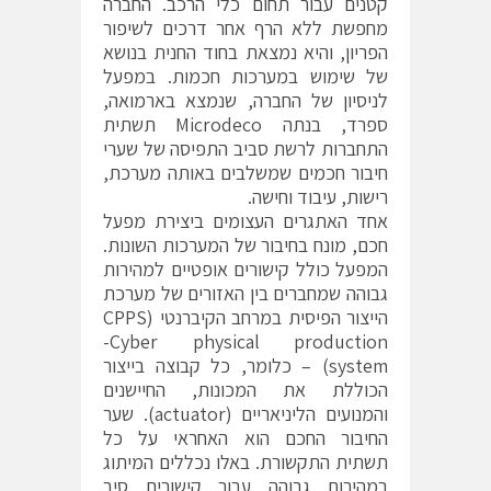
קטנים עבור תחום כלי הרכב. החברה
מחפשת ללא הרף אחר דרכים לשיפור
הפריון, והיא נמצאת בחוד החנית בנושא
של שימוש במערכות חכמות. במפעל
לניסיון של החברה, שנמצא בארמואה,
ספרד, בנתה Microdeco תשתית
התחברות לרשת סביב התפיסה של שערי
חיבור חכמים שמשלבים באותה מערכת,
רישות, עיבוד וחישה.
אחד האתגרים העצומים ביצירת מפעל
חכם, מונח בחיבור של המערכות השונות.
המפעל כולל קישורים אופטיים למהירות
גבוהה שמחברים בין האזורים של מערכת
הייצור הפיסית במרחב הקיברנטי (CPPS
-Cyber physical production
system) – כלומר, כל קבוצה בייצור
הכוללת את המכונות, החיישנים
והמנועים הליניאריים (actuator). שער
החיבור החכם הוא האחראי על כל
תשתית התקשורת. באלו נכללים המיתוג
במהירות גבוהה עבור קישורים סיב