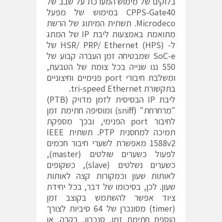
בלוקים של מימוש המערכת על שבב של
CPPS-Gate40 במימוש של מפעל
Microdeco. תשתית המיתוג של הרשת
מתואמת באמצעות ליבת IP של המתג
ל- HSR/ PRP/ Ethernet (HPS) של
SoC-e שמבטיחה זמן העברה קבוע של
550 ננו שנייה בכל צומת של הטבעת,
ומשלבת חיבורי port פנימיים וחיצוניים
בתקשורת tri-speed Ethernet.
ליבת IP הבסיסית לזמן מדויק (PTB)
"מרחרחת" (sniff) ומוסיפה חתימת זמן
לחיבור port הפנימי, ובכך מספקת
תמיכה למחסנית PTP. תשתית IEEE
1588v2 מאפשרת לשערי חיבור חכמים
לפעול כשערים שולטים (master),
כשערים נשלטים (slave), כשקופים
לאותות שעון וכמקורות קצה לאותות
שעון. לכן, בסיכומו של דבר, בכל יחידת
ציוד אפשר להשתמש בקוצב זמן
(timer) מסונכרן של 64 סיביות לצורך
הוספת חתימת זמן, סנכרון, בקרה, או