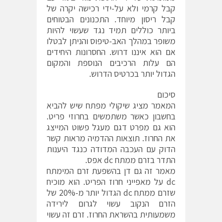
קבל קרמי ולא על-ידי רכישה יקרה של
קבל ריסון מיוחד. התכנונים הבטוחים
ביותר כוללים תמיד נגד שעשוי להיות
משופר במהלך האב-טיפוס והניתן לבטלו
אם הוא איננו דרוש. החסרונות היחידים
הם עלות הרכיבים הנוספת והמקום
הגדול יותר בכרטיס הדרוש.
סיכום
המאמר מציג שיקולי מפתח שיש להביא
בחשבון כאשר משתמשים בחרוזי פריט.
הוא גם מפרט דגם מעגל פשוט המייצג
את החרוז. תוצאות ההדמיה מראות קשר
הדוק עם העכבה המדודה כנגד היענות
התדר בזרם ממתח dc אפס.
מאמר זה גם דן בהשפעת זרם המימתח
dc על מאפייני חרוז הפריט. הוא מוכיח
שזרם ממתח dc הגדול יותר מ-20% של
הזרם הנקוב עשוי לגרום לירידה
משמעותית בהשראת החרוז. זרם זה עשוי