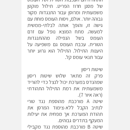
של מסנן חרוז הפריט. תילול מוקטן
משמעותית ומרוסן עבור התנגדות מקור
גבוהה יותר. אולם, ויסות העומס פוחת עם
גישה זו, והופך אותה לבלתי-ממשית
למעשה. מתח המוצא נופל עם זרם
העומס בשל הנפילה מההתנגדות
הטורית. עכבת העומס גם משפיעה על
היענות התילול. התילול הוא גרוע יותר
עבור תנאי עומס קל.
שיטות ריסון
פרק זה מתאר שלוש שיטות ריסון
שמהנדס במערכת יכול לנצל כדי להוריד
משמעותית את רמת התילול התהודתי
(ראה איור 7).
שיטה A מורכבת מהוספת נגד טורי
לנתיב הקבל ללא-צימוד המרסן את
תהודת המערכת אך מפחית את יעילות
המעקף בתדרים גבוהים.
שיטה B מורכבת מהוספת נגד מקבילי