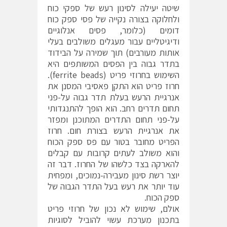
שיטה יעילה לסינון רעש של ספקי כוח
ולחלוקה בצורה נקייה של פסי ספק כוח
דומים (כלומר, פסים אנלוגיים
ודיגיטליים עבור מעגלים משולבים בעלי
אותות מעורבים) תוך שמירה על הבידוד
בתדר גבוה בין הפסים המשותפים היא
השימוש בחרוזי פריט (ferrite beads).
חרוז פריט הוא התקן פאסיבי המסנן את
אנרגיית הרעש בעלת תדר גבוה על-פני
תחום תדרים רחב. הוא הופך להתנגדותי
על-פני תחום התדרים המתוכנן ומפזר
את אנרגיית הרעש בצורת חום. חרוז
הפריט מחובר בטור עם פס ספק הכוח
והוא משולב לעתים קרובות עם קבלים
להארקה בצד כלשהו של החרוז. דבר זה
יוצר רשת סינון מעבירה-נמוכים, ומפחית
עוד יותר את רעש בעל התדר הגבוה של
ספק הכוח.
אולם, שימוש לא נכון של חרוזי פריט
בתכנון מערכת עשוי להוביל לסוגיות