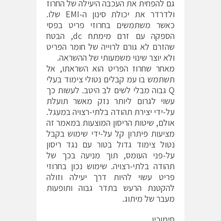
גם להפחית את העכבה היעילה של החרוז
ולדרדר את יכולת סינון ה-EMI שלו.
כאשר משתמשים בחרוזי פריט בפסי
הספקה עם זרם מימתח dc, הבטח
שהזרם לא גורם לרוייה של חומר הפריט
ולא יוצר שינוי משמעותי של ההשראה.
מאחר שחרוז הפריט הוא השראתו, אל
תשתמש בו עמ קבלים נטולי צימוד בעלי
Q גבוה מבלי לשים לב היטב. לעשות כך
עשוי לגרום ליותר נזק מאשר תועלת
על-ידי יצירת תהודה בלתי-רצויה במעגל.
אולם, שיטות הריסון המוצעות במאמר זה
מציעות פיתרון קל על-ידי שימוש בקבל
נטול צימוד גדול בטור עם נגד ריסון
על-פני העומס, תוך מניעה בכך של
תהודה בלתי-רצויה. שימוש נכון בחרוזי
פריט עשוי להיות דרך יעילה וזולה
להקטנת הרעש בתדר גבוה ותופעות
מעבר של מיתוג.
סימוכין