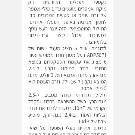
בקטעי מעגלים הדורשים רק
מיקרו-אמפרים מועטים עד 1 מילי-אמפר
של זרם עומס או קטעים המכובים כדי
לחסוך אנרגיה באופני הפעלה אחדים.
התילול הפוטנציאלי הזה יוצר רעש נוסף
במערכת היכול ליצור ערב-דיבור
בלתי-רצוי.
לדוגמה, איור 5 מציג מעגל יישום של
ADP5071 בעל מסנן חרוז ממומש ואיור
6 מציג את עקומת הספקטרום במוצא
החיובי. תדר המיתוג נקבע ל-2.4
מגה-הרץ מתח המבוא הוא 9 וולט, מתח
המוצא נקבע ל-16 וולט וזרם העומס הוא
5 מילי-אמפר.
תילול תהודתי קורה מסביב ל-2.5
מגה-הרץ בשל ההשראה בחרוז והקבל
הקרמי של 10nF. במקום לנחת את תדר
הגליות היסודי ב-2.4 מגה-הרץ, מופיע
שבח של 10dB.
גורמים אחרים בעלי השפעה על שיאי
התהודה הם העכבות הטורית ושל העומס