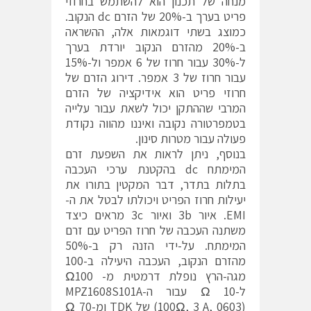
מנחה של תכנון הוא להשתמש בחרוזי
פריט בערך ב-20% של הזרם dc הנקוב.
כמוצג בשתי דוגמאות אלה, ההשראה
ב-20% מהזרם הנקוב יורדת בערך
ל-30% עבור חרוז של 6 אמפר ול-15%
עבור חרוז של 3 אמפר. דירוג הזרם של
חרוזי פריט הוא אידיקציה של הזרם
המרבי שההתקן יכול לשאת עבור עלייה
בטמפרטורה נקובה ואיננו מהווה נקודת
פעולה עבור מטרות סינון.
בנוסף, ניתן לראות את השפעת זרם
המימתח dc בהקטנת ערכי העכבה
בתלות בתדר, דבר המקטין בתורו את
יעילות חרוז הפריט ויכולתו לבטל את ה-
EMI. איור 3b ואיור 3c מראים כיצד
משתנה העכבה של חרוז הפריט עם זרם
המימתח. על-ידי הזנה רק ב-50%
מהזרם הנקוב, העכבה היעילה ב-100
מגה-הרץ נופלת דרמטית מ- Ω100
ל-10 Ω עבור ה-MPZ1608S101A
(100Ω, 3 A, 0603) של TDK ומ-70 Ω