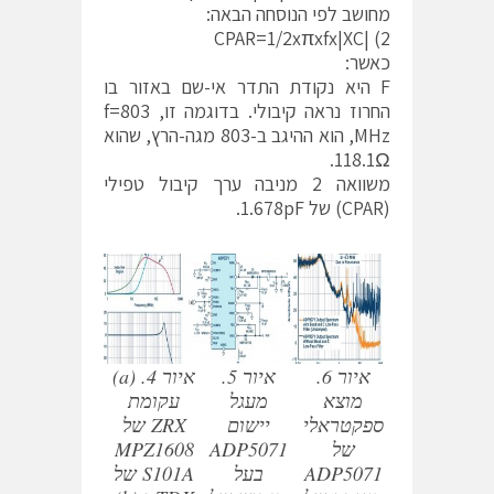
מחושב לפי הנוסחה הבאה:
CPAR=1/2xπxfx|XC| (2
כאשר:
F היא נקודת התדר אי-שם באזור בו
החרוז נראה קיבולי. בדוגמה זו, f=803
MHz, הוא ההיגב ב-803 מגה-הרץ, שהוא
118.1Ω.
משוואה 2 מניבה ערך קיבול טפילי
(CPAR) של 1.678pF.
איור 6.
איור 5.
איור 4. (a)
מוצא
מעגל
עקומת
ספקטראלי
יישום
ZRX של
של
ADP5071
MPZ1608
ADP5071
בעל
S101A של