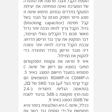
הוספת הקבל והנגד מרסנת את התהודה
של המערכת ואינה מפחיתה את יעילות
המעקף בתדרים גבוהים. מימוש שיטה זו
מונע פיזור הספק מוגזם על הנגד בשל
קבל חסימה (blocking capacitor)
גדול. הקבל צריך להיות הרבה יותר גדול
מאשר סכום כל הקבלים נטולי הצימוד,
דבר המקטין את ערך נגד הריסון הדרוש.
עכבת הקבל צריכה להיות יותר נמוכה
דיה מנגד הריסון בתדר התהודה כדי
להקטין את התילול.
איור 9 מראה את עקומת הספקטרום
החיובי במוצא עם ריסון של שיטה C
ממומש במעגל היישום המוצג באיור 5.
ה-CDAMP וה-RDAMP המשמשים הם
קבל קרמי בעל 1µF ונגד SMD של 2Ω,
בהתאמה. הגליות היסודית ב-2.4
מגה-הרץ מוקטנת ב-5dB בניגוד לשבח
של 10dB המוצג באיור 9.
ככלל, שיטה C היא האלגנטית ביותר והיא
ממומשת על-ידי הוספת נגד בטור עם