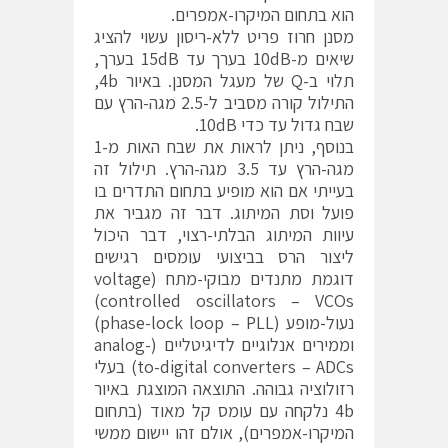
הוא בתחום המיקרו-אמפרים.
מסנן חרוז פריט ללא-ריסון עשוי להציג
שיאים מ-10dB בערך עד 15dB בערך,
תלוי ב-Q של מעגל המסנן. באיור 4b,
התילול קורה מסביב ל-2.5 מגה-הרץ עם
שבח גדול עד כדי 10dB.
בנוסף, ניתן לראות את שבח האות מ-1
מגה-הרץ עד 3.5 מגה-הרץ. תילול זה
בעייתי אם הוא מופיע בתחום התדרים בו
פועל וסת המיתוג. דבר זה מגביר את
עיוות המיתוג הבלתי-רצוי, דבר היכול
ליצור הרס בביצועי עומסים רגישים
דוגמת מתנדים מבוקי-מתח (voltage
controlled oscillators – VCOs)
נעול-מופע (phase-lock loop – PLL)
וממירים אנלוגיים לדיגיטליים (analog-
to-digital converters – ADCs) בעלי
רזולוציה גבוהה. התוצאה המוצגת באיור
4b נלקחה עם עומס קל מאוד (בתחום
המיקרו-אמפרים), אולם זהו יישום ממשי