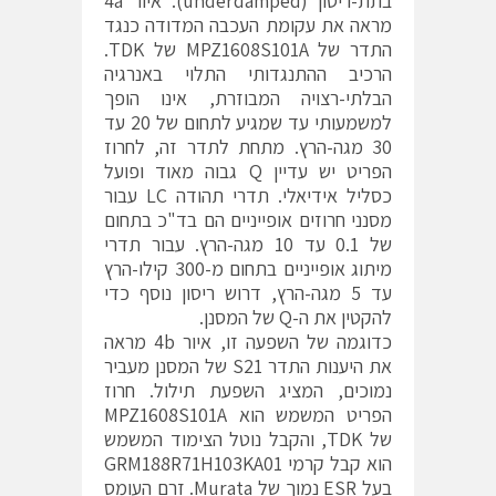
בתת-ריסון (underdamped). איור 4a
מראה את עקומת העכבה המדודה כנגד
התדר של MPZ1608S101A של TDK.
הרכיב ההתנגדותי התלוי באנרגיה
הבלתי-רצויה המבוזרת, אינו הופך
למשמעותי עד שמגיע לתחום של 20 עד
30 מגה-הרץ. מתחת לתדר זה, לחרוז
הפריט יש עדיין Q גבוה מאוד ופועל
כסליל אידיאלי. תדרי תהודה LC עבור
מסנני חרוזים אופייניים הם בד"כ בתחום
של 0.1 עד 10 מגה-הרץ. עבור תדרי
מיתוג אופייניים בתחום מ-300 קילו-הרץ
עד 5 מגה-הרץ, דרוש ריסון נוסף כדי
להקטין את ה-Q של המסנן.
כדוגמה של השפעה זו, איור 4b מראה
את היענות התדר S21 של המסנן מעביר
נמוכים, המציג השפעת תילול. חרוז
הפריט המשמש הוא MPZ1608S101A
של TDK, והקבל נוטל הצימוד המשמש
הוא קבל קרמי GRM188R71H103KA01
בעל ESR נמוך של Murata. זרם העומס