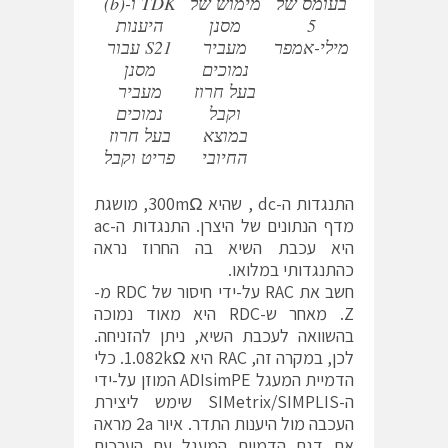
בעומס של
מימוש של
TDK ו-(b)
5
מסנן
היענות
מילי-אמפר
מעביר
S21 עבור
נמוכים
מסנן
בעל חרוז
מעביר
וקבל
נמוכים
במוצא
בעל חרוז
החיובי
פריט וקבל
התנגדות ה-dc , שהיא 300mΩ, מושגת
מדף הנתונים של היצרן. התנגדות ה-ac
היא עכבת השיא בה החרוז נראה
כהתנגדותי במלואו.
חשב את RAC על-ידי חיסור של RDC מ-
Z. מאחר ש-RDC היא מאוד נמוכה
בהשוואה לעכבת השיא, ניתן להזניחה.
לכן, במקרה זה, RAC היא 1.082kΩ. כלי
הדמיית המעגל ADIsimPE המוזן על-ידי
ה-SIMetrix/SIMPLIS שימש ליצירת
העכבה מול היענות התדר. איור 2a מראה
את דגם הדמיית המעגל עם הערכים