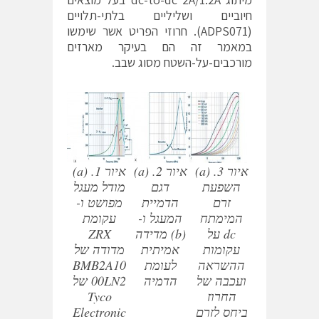
חיוביים ושליליים בלתי-תלויים
(ADPS071). חרוזי הפריט אשר שימשו
במאמר זה הם בעיקר מארזים
מורכבים-על-השטח מסוג שבב.
איור 3. (a)
איור 2. (a)
איור 1. (a)
השפעת
דגם
מודל מעגל
זרם
הדמיית
מפושט ו-
המימתח
המעגל ו-
עקומת
dc על
(b) מדידה
ZRX
עקומות
אמיתית
מדודה של
ההשראה
לעומת
BMB2A10
ועכבה של
הדמיה
00LN2 של
החרוז
Tyco
ביחס לזרם
Electronic