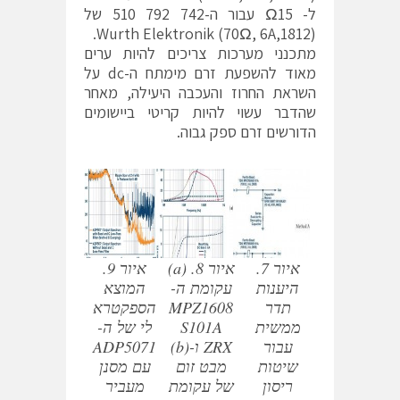
ל- Ω15 עבור ה-742 792 510 של
Wurth Elektronik (70Ω, 6A,1812).
מתכנני מערכות צריכים להיות ערים
מאוד להשפעת זרם מימתח ה-dc על
השראת החרוז והעכבה היעילה, מאחר
שהדבר עשוי להיות קריטי ביישומים
הדורשים זרם ספק גבוה.
איור 7.
איור 8. (a)
איור 9.
היענות
עקומת ה-
המוצא
תדר
MPZ1608
הספקטרא
ממשית
S101A
לי של ה-
עבור
ZRX ו-(b)
ADP5071
שיטות
מבט זום
עם מסנן
ריסון
של עקומת
מעביר