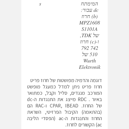
המימתח
s
dc עבור:
(b) חרוז
MPZ1608
S1101A
של TDK,
ו-(c) חרוז
742 792
510 של
Wurth
Elektronik
דוגמה והדמיה מפושטות של חרוז פריט
חרוז פריט ניתן למדל כמעגל מופשט
המורכב מנגדים, סליל וקבל, כמתואר
באיור . RDC מייצג את התנגדות ה-dc
של החרוז. CPAR, IBEAD ו-RAC הם
(בהתאמה) הקיבול הפרזיטי, השראת
החרוז והתנגדות ה-ac (הפסדי הליבה
ac) הקשורים לחרוז.