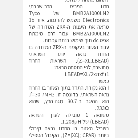
חרוז הפריט הרב-שכבתי
BMB2A1000LN2 של Tyco
Electronics משמש להדגמה. איור 1b
מראה את היענות ה-ZRX המדודה של
BMB2A1000LN2 עבור זרם מימתח
אפס dc תוך שימוש בנתח עכבות.
עבור האזור בעקומת ה-ZRX המדודה בו
החרוז נראה יותר השראתי
(Z=XL;LBEAD), השראות החרוז
מחושבת לפי הנוסחה הבאה:
LBEAD=XL/2xπxf (1
כאשר:
f הוא נקודת התדר בתוך האזור בו החרוז
נראה השראתי. בדוגמה זו, f=30.7MHz.
הוא ההיגב ב-30.7 מגה-הרץ, שהוא
233Ω.
משוואה 1 מובילה לערך השראה
(LBEAD) של 1.208µH.
בשביל האזור בו החרוז נראה קיבולי
ביותר (Z=|XC|; CPAR), הקיבול הטפילי