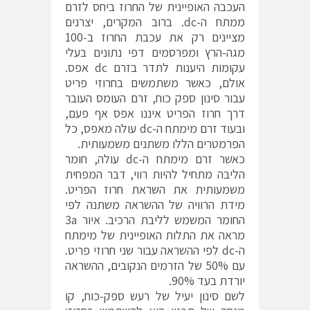
העכבה האופיינית של החרוז ביחס לזרם
ממתח ה-dc. ברוב המקרים, יצרנים
מציינים רק את עכבת החרוז ב-100
מגה-הרץ ומפרסמים דפי נתונים בעלי
עקומות היענות לתדר בזרם dc אפס.
אולם, כאשר משתמשים בחרוזי פריט
עבור סינון ספק כוח, זרם העומס העובר
דרך חרוז הפריט איננו אפס אף פעם,
ובעוד זרם מימתח ה-dc עולה מאפס, כל
הפרמטרים הללו משתנים משמעותית.
כאשר זרם מימתח ה-dc עולה, חומר
הליבה מתחיל להיות רווי, דבר המפחית
משמעותית את השראת חרוז הפריט.
מידת הרוויה של ההשראה משתנה לפי
החומר המשמש לליבת הרכיב. איור 3a
מראה את התלות האופיינית של מימתח
ה-dc לפי ההשראה עבור שני חרוזי פריט.
עם 50% של הזרמים הנקובים, ההשראה
יורדת בעד 90%.
לשם סינון יעיל של רעש ספק-כוח, קו