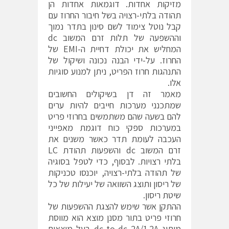
מזיקות אחדות. דוגמאות אחדות הן
תהודה בלתי-רצויה בשל חיבור החרוז עם
קבל נוטל צימוד לשם סינון בתדר נמוך
וההשפעה של תלות זרם המשוב dc
המחליש את יכולת דחיית ה-EMI של
החרוז. על-ידי הבנה נכונה ושיקול של
התנהגות חרוז הפריט, ניתן למנוע סוגיות
אלו.
מאמר זה דן בשיקולים החשובים
שמתכנני מערכות חייבים להיות ערים
להם בשעה שהם משתמשים בחרוזי פריט
במערכות ספקי כוח דוגמת מאפייני
העכבה לעומת תדר כאשר משנים את
זרם המשוב dc והשפעות תהודת LC
בלתי רצויות. לבסוף, כדי לטפל בסוגיה
של תהודה בלתי-רצויה, יוכנסו טכניקות
של ריסון ותוצג השוואה של יעילות של כל
שיטת ריסון.
ההתקן אשר שימש להצגת ההשפעות של
חרוזי פריט בתור מסנן מוצא הוא מווסת
מיתוג dc-to-dc 2A/1.2A בעל מוצאים