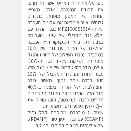
קטן על-פני חרוז הפריט אשר גם מרסן
את תהודת המערכת. אולם, מאפיין
הניחות של המסנן מופחת בתדרים
גבוהים. איור 8 מראה את עקומת העכבה
של ה- MPZ1608S101A כנגד התדר עם
וללא נגד מקבילי של 10Ω. העקומה
בצבע ירוק בהיר המקווקוו היא העכבה
הכוללת של החרוז עם נגד של 10Ω
במקביל. עכבת השילוב של החרוז והנגד
מופחתת ונשלטת על-ידי נגד ה-10Ω.
אולם, תדר ההצטלבות של 3.8 מגה-הרץ
עבור החרוז עם נגד המקביל של 10Ω
הוא הרבה יותר נמוך מאשר תדר
ההצטלבות של החרוז בעצמו ב-40.3
מגה-הרץ. החרוז נראה התנגדותי בתחום
תדרים הרבה יותר נמוך, והוא מוריד את
ה-Q למען ביצועי ריסון משופרים.
שיטה C מורכבת מהוספת קבל גדול
(CDAMP) עם נגד ריסון טורי (RDAMP),
שהוא לעתים קרובות הפיתרון המיטבי.