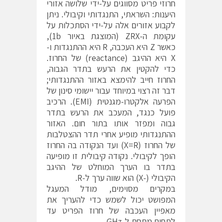
חרוזי פריט מסווגים על-ידי שלושה אזורי
היענות: השראתי, התנגדותי וקיבולי. ניתן
לקבוע אזורים אלה על-ידי הסתכלות על
עקומת ה-ZRX (המוצגת באיור 1b),
כאשר Z היא העכבה, R היא ההתנגדות ו-
X היא ההיגב (reactance) של החרוז.
כדי להקטין את הרעש בתדר הגבוה,
החרוז חייב להימצא באזור ההתנגדותי;
דבר זה רצוי במיוחד עבור יישומי סינון של
הפרעה אלקטרו-מגנטית (EMI). הרכיב
פועל כנגד, המעכב את הרעש בתדר
גבוה ומפזר אותו בתור חום. האזור
ההתנגדותי מופיע אחרי תדר ההצטלבות
של החרוז (X=R) ועד הנקודה בה החרוז
הופך לקיבולי. נקודה קיבולית זו מופיעה
בתדר בו הערך המוחלט של ההיגב
הקיבולי (-X) הוא שווה ערך ל-R.
במקרים מסוימים, מודל המעגל
המפושט יכול לשמש כדי להעריך את
מאפיין העכבה של חרוז הפריט עד
לתחום מתחת ל-GHz.