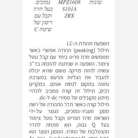
שונות
MPZ1608
נמוכים
S101A
בעל חרוז
ZRX
וקבל עם
ריסון של
שיטה C
השפעת תהודת ה-LC
תילול (peaking) תהודה אפשרי כאשר
מממשים חרוז פריט ביחד עם קבל נוטל
צימוד. השפעה זו שניתנת להזנחה בד"כ
עשויה להיות מזיקה משום שהיא יכולה
להגביר את הגליות והרעש במערכת
נתונה במקום לנחות אותם. במקרים
רבים, תילול זה קורה מסביב לתדרי
מיתוג מקובלים של ממירי dc-ל-dc.
תילול קורה כאשר תדר התהודה של רשת
מסנן מעביר-נמוכים, הנוצר על-ידי
השראת חרוז הפריט וקבל נוטל צימוד
בעל Q גבוה, הוא מתחת לתדר
ההצטלבות של החרוז. המסנן הנוצר הוא