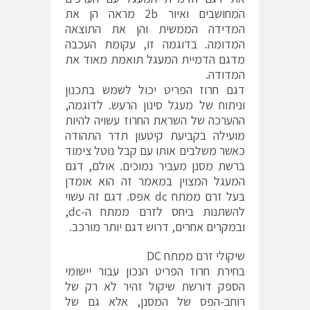
המחושבים ואיור 2b מראה הן את
המדידה הממשית והן את התוצאה
המדומה. בדוגמה זו, עקומת העכבה
מדגם הדמיית המעגל תואמת מאוד את
המדודה.
דגם חרוז הפריט יכול לשמש בתכנון
וניתוח של מעגל סינון הרעש. לדוגמה,
ההערכה של השראת החרוז עשויה להיות
מועילה בקביעת קיטעון תדר התהודה
כאשר משלבים אותו עם קבל נוטל צימוד
ברשת מסנן מעביר נמוכים. אולם, דגם
המעגל המצוין במאמר זה הוא אומדן
בעל זרם ממתח dc אפס. דגם זה עשוי
להשתנות ביחס לזרם ממתח ה-dc,
ובמקרים אחרים, דרוש דגם יותר מורכב.
שיקולי זרם ממתח DC
בחירת חרוז הפריט הנכון עבור יישומי
הספק דורשת שיקול זהיר לא רק של
רוחב-הפס של המסנן, אלא גם של