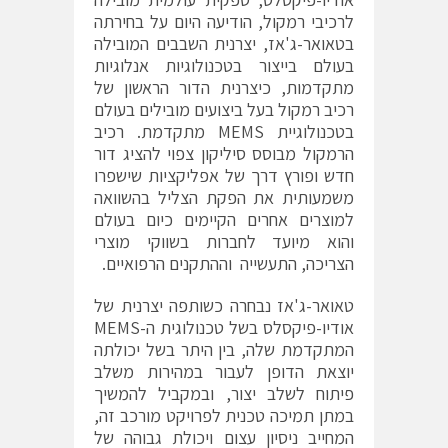
לרכיבי רמקול, הודיעה היום על בחירתה
בטאואר-ג'אז, יצרנית השבבים המובילה
בעולם בייצור בטכנולוגיות אנלוגיות
מתקדמות, כיצרנית הדור הראשון של
רכיב רמקול בעל ביצועים מובילים בעולם
בטכנולוגיית MEMS מתקדמת. רכיב
הרמקול מבוסס סיליקון צפוי להציג דור
חדש ופורץ דרך של אפליקציות שישפרו
משמעותית את הפקת הצליל בהשוואה
למוצרים אחרים הקיימים כיום בעולם
והוא מיועד לחברות בשווקי מוצרי
הצריכה, התעשייה וההתקנים הרפואיים.
טאואר-ג'אז נבחרה כשותפה יצרנית של
אודיו-פיקסלס בשל טכנולוגית ה-MEMS
המתקדמת שלה, בין היתר בשל יכולתה
יוצאת הדופן לעבור במהירות משלב
פיתוח לשלב יצור, ובמקביל להמשיך
במתן תמיכה טכנית לפרויקט מורכב זה,
המחייב ניסיון עצום ויכולת גבוהה של