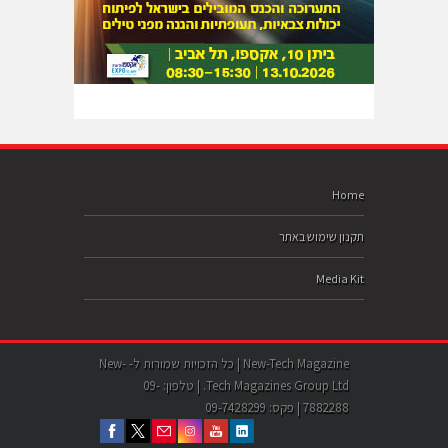
Home
תקנון שימוש באתר
Media Kit
New-Tech Magazine | כל הזכויות שמורות ל- New-
Tech Magazines Group Ltd. | טלפון: 09-
7882288 | פקס: 09-7428299