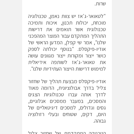
שרות.
"לטאואר-ג'אז יש צוות נאמן, טכנולוגיה
מוכחת, יכולות תכנון, איכות ותמיכה
טכנולוגית אשר תואמים את דרישות
התהליך המתקדם עבור המוצר המהפכני
שלנו", אמר שי קפלן, המדען הראשי של
אודיו-פיקסלס. "בנוסף יכולתה לספק
כושר ייצור ומקורות ייצור מגוונים עושה
את טאואר-ג'אז לשותפה אידיאלית
למימוש דרישות הייצור העתידיות שלנו".
אודיו-פיקסלס מבצעת תהליך של שחזור
צליל בדרך אבולוציונית, הדומה מאוד
לדרך אותה עברו טכנולוגיות הצגים
והמסכים, במעבר ממסכים אנלוגיים,
גסים וגדולים, למסכים דיגיטאליים של
היום, דקים, שטוחים ובעלי רזולוציה
גבוהה.
הטכניקה המתקדמת של שחזור צליל